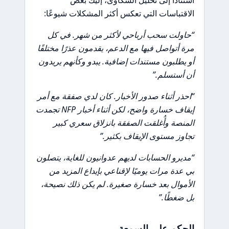
استنادًا إلى تحليل الشكاوى، إليك بعض
الاقتباسات التي تعكس أكثر المشكلات شيوعًا:
“حاولت سحب أرباحي لأكثر من شهر. في كل
مرة أتواصل فيها مع الدعم، يقدمون عذرًا مختلفًا
أو يطلبون مستندات إضافية. يبدو وكأنهم يريدون
أن أستسلم.”
“احذر أثناء صدور الأخبار. كان لدي صفقة مع أمر
إيقاف خسارة واضح، لكن أثناء أخبار NFP تجمدت
المنصة وأُغلقت الصفقة بانزلاق سعري كبير
تجاوز مستوى الإيقاف بكثير.”
“مديرو الحسابات لديهم عدوانيون للغاية، يتصلون
بي عدة مرات يوميًا لإقناعي بإيداع المزيد من
الأموال بعد خسارة صغيرة. لم يكن ذلك نصيحة،
بل ضغطًا.”
الحكم على السمعة