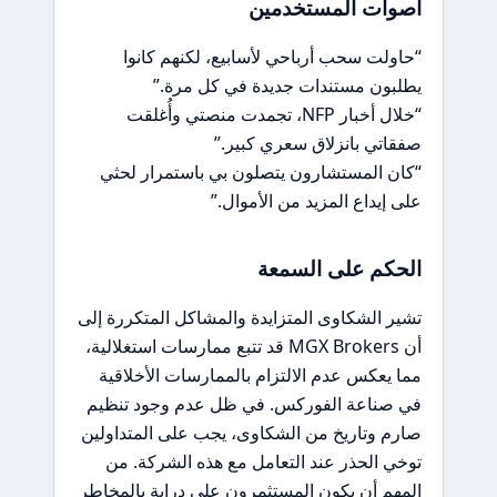
أصوات المستخدمين
“حاولت سحب أرباحي لأسابيع، لكنهم كانوا
يطلبون مستندات جديدة في كل مرة.”
“خلال أخبار NFP، تجمدت منصتي وأُغلقت
صفقاتي بانزلاق سعري كبير.”
“كان المستشارون يتصلون بي باستمرار لحثي
على إيداع المزيد من الأموال.”
الحكم على السمعة
تشير الشكاوى المتزايدة والمشاكل المتكررة إلى
أن MGX Brokers قد تتبع ممارسات استغلالية،
مما يعكس عدم الالتزام بالممارسات الأخلاقية
في صناعة الفوركس. في ظل عدم وجود تنظيم
صارم وتاريخ من الشكاوى، يجب على المتداولين
توخي الحذر عند التعامل مع هذه الشركة. من
المهم أن يكون المستثمرون على دراية بالمخاطر