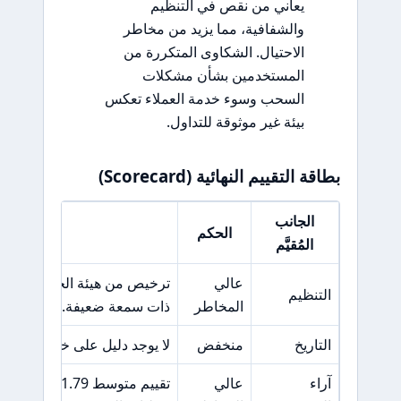
يعاني من نقص في التنظيم
والشفافية، مما يزيد من مخاطر
الاحتيال. الشكاوى المتكررة من
المستخدمين بشأن مشكلات
السحب وسوء خدمة العملاء تعكس
بيئة غير موثوقة للتداول.
بطاقة التقييم النهائية (Scorecard)
الجانب
الحكم
السبب ال
المُقيَّم
عالي
ترخيص من هيئة الخدمات الما
التنظيم
المخاطر
ذات سمعة ضعيفة.
التاريخ
منخفض
لا يوجد دليل على خبرة طويلة
آراء
عالي
تقييم مت