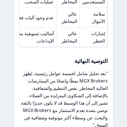
المستخدمين
المخاطر
عمليات السحب.
سلامة
عالي
عدم وجود آليات فعالة لحماية
الأموال
المخاطر
إشارات
عالي
أساليب تسويقية مشبوهة وضغو
الخطر
المخاطر
الإيداعات.
التوصية النهائية
"بعد تحليل شامل لخمسة عوامل رئيسية، يُظهر
MGX Brokers نمطًا واضحًا من الممارسات
العالية المخاطر. نقص التنظيم والشفافية،
بالإضافة إلى الشكاوى المتزايدة من العملاء،
تشير إلى أن هذا الوسيط قد لا يكون جديرًا بالثقة.
نوصي بشدة بعدم الاستثمار مع MGX Brokers
والبحث عن وسطاء أكثر موثوقية وشفافية في
السوق."