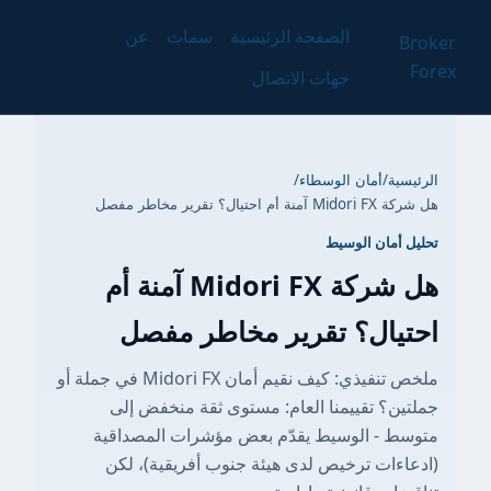
الصفحة الرئيسية
سمات
عن
Br
F
جهات الاتصال
ئيسية
/
أمان الوسطاء
/
Midor آمنة أم احتيال؟ تقرير مخاطر مفصل
يل أمان الوسيط
هل شركة Midori FX آمنة أم
تيال؟ تقرير مخاطر مفصل
ملخص تنفيذي: كيف نقيم أمان Midori FX في جملة أو
لتين؟ تقييمنا العام: مستوى ثقة منخفض إلى
وسط - الوسيط يقدّم بعض مؤشرات المصداقية
دعاءات ترخيص لدى هيئة جنوب أفريقية)، لكن