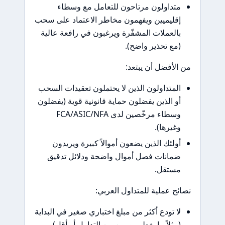
متداولون مرتاحون للتعامل مع وسطاء
إقليميين ويفهمون مخاطر الاعتماد على سحب
بالعملات المشفّرة ويرغبون في رافعة عالية
(مع تحذير واضح).
من الأفضل أن يبتعد:
المتداولون الذين لا يحتملون تعقيدات السحب
أو الذين يفضلون حماية قانونية قوية (يفضلون
وسطاء مرخّصين لدى FCA/ASIC/NFA
وغيرها).
أولئك الذين يضعون أموالاً كبيرة ويريدون
ضمانات فصل أموال واضحة ودلائل تدقيق
مستقل.
نصائح عملية للمتداول العربي:
لا تودع أكثر من مبلغ اختباري صغير في البداية
(مثلاً ما يغطي يومين من التداول أو أقل).