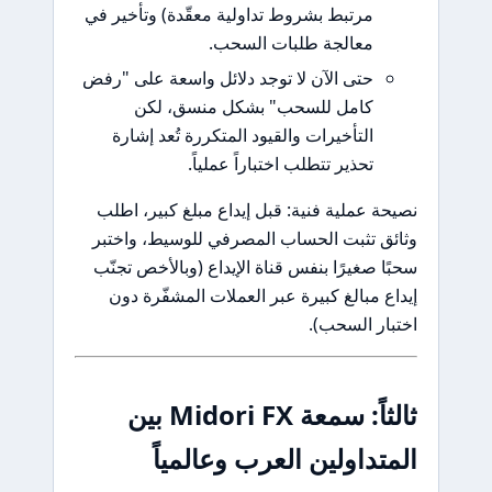
مرتبط بشروط تداولية معقّدة) وتأخير في
معالجة طلبات السحب.
حتى الآن لا توجد دلائل واسعة على "رفض
كامل للسحب" بشكل منسق، لكن
التأخيرات والقيود المتكررة تُعد إشارة
تحذير تتطلب اختباراً عملياً.
نصيحة عملية فنية: قبل إيداع مبلغ كبير، اطلب
وثائق تثبت الحساب المصرفي للوسيط، واختبر
سحبًا صغيرًا بنفس قناة الإيداع (وبالأخص تجنّب
إيداع مبالغ كبيرة عبر العملات المشفّرة دون
اختبار السحب).
ثالثاً: سمعة Midori FX بين
المتداولين العرب وعالمياً