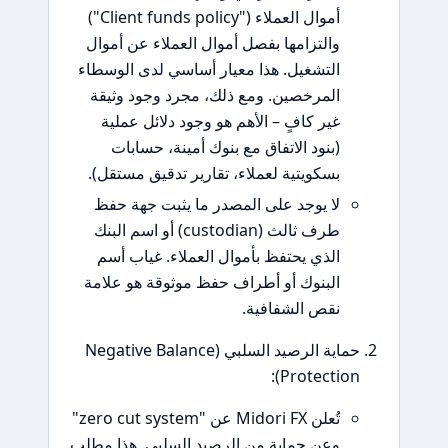
أموال العملاء ("Client funds policy")
والتزامها بفصل أموال العملاء عن أموال
التشغيل. هذا معيار أساسي لدى الوسطاء
المرخصين. ومع ذلك، مجرد وجود وثيقة
غير كافٍ – الأهم هو وجود دلائل عملية
(بنود الاتفاق مع بنوك أمينة، حسابات
بسكويتية لعملاء، تقارير تدقيق مستقل).
لا يوجد على المصدر ما يثبت جهة حفظ
طرف ثالث (custodian) أو اسم البنك
الذي يحتفظ بأموال العملاء. غياب أسم
البنوك أو أطراف حفظ موثوقة هو علامة
نقص الشفافية.
حماية الرصيد السلبي (Negative Balance
Protection):
تُعلن Midori FX عن "zero cut system"
وعن حماية من الرصيد السلبي. هذا مطلب