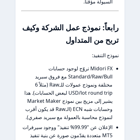
السيولة مؤقتاً.
رابعاً: نموذج عمل الشركة وكيف
تربح من المتداول
نموذج التنفيذ:
Midori FX تروّج لوجود حسابات
Standard/Raw/Bull مع فروق سبريد
مختلفة ونموذج عمولات للـRaw (مثلاً 6
USD/lot round trip لبعض الحسابات). هذا
يشير إلى مزيج بين نموذج Market Maker
وحسابات شبه ECN (الـRaw قد يكون أقرب
لنموذج محاسبة بالعمولة مع سبريد صفري).
الإعلان عن "99.99% تنفيذ" ووجود سيرفرات
MT5 متعددة يقدّمون صورة عن بنية تنفيذ