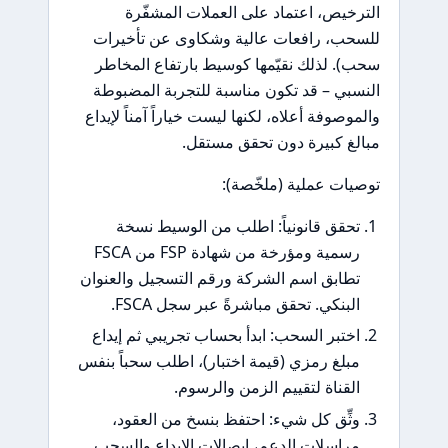
الترخيص، اعتماد على العملات المشفّرة
للسحب، رافعات عالية وشكاوى عن تأخيرات
سحب). لذلك نقيّمها كوسيط بارتفاع المخاطر
النسبي – قد تكون مناسبة للتجربة المضبوطة
والموصوفة أعلاه، لكنها ليست خياراً آمناً لإيداع
مبالغ كبيرة دون تحقق مستقل.
توصيات عملية (ملخّصة):
تحقق قانونياً: اطلب من الوسيط نسخة
رسمية ومؤرخة من شهادة FSP من FSCA
تطابق اسم الشركة ورقم التسجيل والعنوان
البنكي. تحقق مباشرةً عبر سجل FSCA.
اختبر السحب: ابدأ بحساب تجريبي ثم إيداع
مبلغ رمزي (قيمة اختبار)، اطلب سحباً بنفس
القناة لتقييم الزمن والرسوم.
وثِّق كل شيء: احتفظ بنسخ من العقود،
مراسلات الدعم، إيصالات الإيداع والسحب.