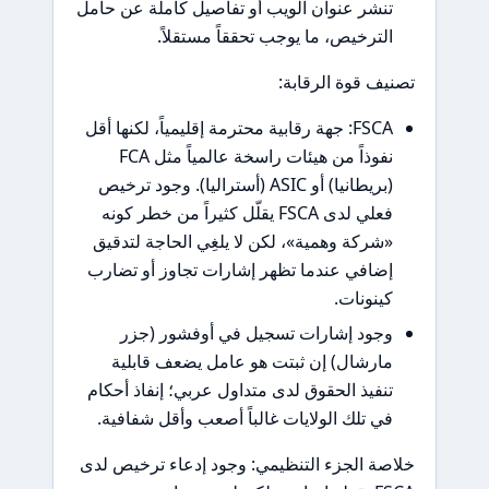
تنشر عنوان الويب أو تفاصيل كاملة عن حامل
الترخيص، ما يوجب تحققاً مستقلاً.
تصنيف قوة الرقابة:
FSCA: جهة رقابية محترمة إقليمياً، لكنها أقل
نفوذاً من هيئات راسخة عالمياً مثل FCA
(بريطانيا) أو ASIC (أستراليا). وجود ترخيص
فعلي لدى FSCA يقلّل كثيراً من خطر كونه
«شركة وهمية»، لكن لا يلغِي الحاجة لتدقيق
إضافي عندما تظهر إشارات تجاوز أو تضارب
كينونات.
وجود إشارات تسجيل في أوفشور (جزر
مارشال) إن ثبتت هو عامل يضعف قابلية
تنفيذ الحقوق لدى متداول عربي؛ إنفاذ أحكام
في تلك الولايات غالباً أصعب وأقل شفافية.
خلاصة الجزء التنظيمي: وجود إدعاء ترخيص لدى