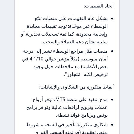
اتجاه التقييمات:
بشكل عام التقييمات على منصات تتبّع
الوسطاء غير موحّدة: توجد تقييمات محايدة
وإيجابية محدودة، كما ثمة تسجيلات تحذيرية أو
سلبية بشأن دعم العملاء والسحب.
منصات مثل مراجع الوسطاء تشير إلى درجة
أمان متوسطة (مثلاً مؤشر حوالي 4.1/10 في
بعض الأنظمة) مع ملاحظات حول وجود
ترخيص لكنه "مُتجاوز".
أنماط متكررة من الشكاوى والإشادات:
مدح: تنفيذ على منصة MT5، توفر أزواج
عملات وترويج لرافعات عالية وتوافر برامج
بونص وبرنامج فوائد نشطة.
شكاوى متكررة: تأخير في السحب، شروط
بونص تعقيدية (قد تمنع السحب الفوري