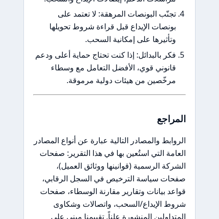
تجنّب البونصات المرهقة: لا تعتمد على
بونصات الإيداع قبل قراءة شروط تحويلها
وتأثيرها على إمكانية السحب.
فكر بالبدائل: إذا كنت تحتاج حماية أعلى ودعم
قانوني قوي، الأفضل التعامل مع وسطاء
مرخّصين من هيئات دولية مرموقة.
المراجع
الروابط والمصادر التالية عبارة عن أنواع المصادر
العامة التي استُعين بها في هذا التقرير: صفحات
الشركة الرسمية (قوانينها ووثائق العميل)،
صفحات سياسة الترخيص في السجل الرقابي،
قواعد بيانات وتقارير مقارنة الوسطاء، صفحات
شروط الإيداع/السحب، واتصالات وشكاوى
المتداولين المنشورة علناً. تقييمنا مبني على