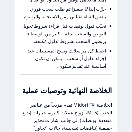
جرِّب إيداعًا صغيرًا ثم طلب سحب فوري
بنفس القناة لقياس زمن الاستجابة والرسوم.
تجنّب قبول بونصات قبل قراءة شروط تحويل
البونص والسحب بدقة – كثير من الوسطاء
يربطون السحب بشروط تداول مُكلفة.
احفظ كل مراسلاتك ونسخ المستندات عند
إجراء تداول أو سحب – يمكن أن تكون
أساسية عند تقديم شكوى.
الخلاصة النهائية وتوصيات عملية
الخلاصة: Midori FX تقدم مزيجاً من عناصر
الجذب (MT5، أزواج عملات كثيرة، خيارات إيداع
متعددة، بونصات) إلى جانب إشارات تحذير
حقيقية (تناقضات تسجيلية، حالات "تجاوز"