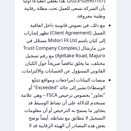
(2023/526901/07). هذا يعطي انطباعاً أولياً
بأن الشركة تسعى للعمل تحت مظلة رقابية
وطنية معروفة.
مع ذلك، في نصوص قانونية داخل اتفاقية
العميل (Client Agreement) تظهر إشارات
إلى كيان باسم Midori FX Ltd مسجّل في
جزر مارشال (Trust Company Complex,
Ajeltake Road, Majuro) مع رقم تسجيل
مختلف، ما يخلق تناقضاً صريحاً حول الكيان
القانوني المسؤول عن الحسابات والالتزامات.
منصات البيانات (مراجعات ومواقع تتتبّع
الوسطاء) تشير إلى حالة "Exceeded" أو
"تجاوز" بخصوص ترخيص FSCA – وهي علامة
تستخدم للدلالة على أن نشاط الوسيط قد
يتجاوز ما يسمح به الترخيص أو أن معلومات
التسجيل لا تتطابق مع نشاطه. أيضاً توضح
بعض هذه المصادر أن الهيئة الرقابية قد لا