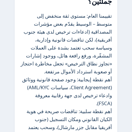
جملتين؟
تقييمنا العام: مستوى ثقة منخفض إلى
متوسط – الوسيط يقدّم بعض مؤشرات
المصداقية (ادعاءات ترخيص لدى هيئة جنوب
أفريقية)، لكن تناقضات قانونية وإدارية،
وسياسة سحب تعتمد بشدة على العملات
المشفّرة، ورفع رافعة هائل، ووجود إشارات
«تجاوز نطاق الترخيص» تجعل مخاطرة احتجاز
أو صعوبة استرداد الأموال مرتفعة.
أهم نقطة إيجابية: وجود صفحة قانونية ووثائق
(Client Agreement، سياسات AML/KYC)
وادعاء ترخيص لدى جهة رقابية معروفة
(FSCA).
أهم نقطة سلبية: تناقضات صريحة في هوية
الكيان القانوني ومكان التسجيل (جنوب
أفريقيا مقابل جزر مارشال)، وسحب يعتمد