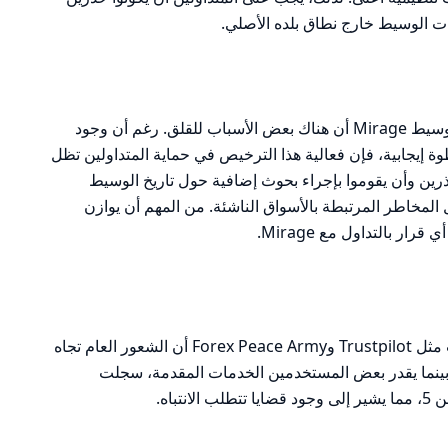
ات الوسيط خارج نطاق بلده الأصلي.
بشكل عام، يُظهر تحليل الإطار التنظيمي للوسيط Mirage أن هناك بعض الأسباب للقلق. رغم أن وجود
وة إيجابية، فإن فعالية هذا الترخيص في حماية المتداولين تظل
ذرين وأن يقوموا بإجراء بحوث إضافية حول تاريخ الوسيط
المخاطر المرتبطة بالأسواق الناشئة. من المهم أن يوازن
ر بالتداول مع Mirage.
تظهر المراجعات التي تم جمعها من منصات مثل Trustpilot وForex Peace Army أن الشعور العام تجاه
. بينما يقدر بعض المستخدمين الخدمات المقدمة، سجلت