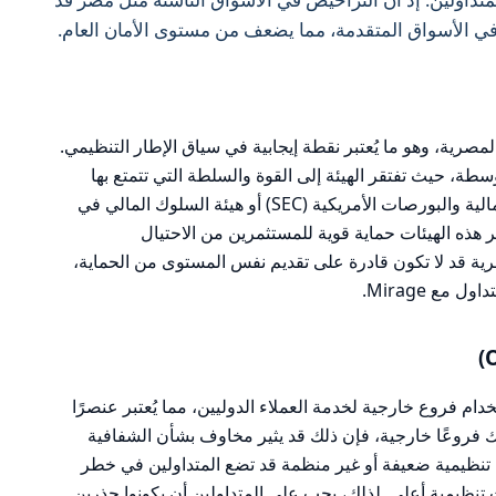
في الأسواق المتقدمة، مما يضعف من مستوى الأمان العام.
المالية المصرية، وهو ما يُعتبر نقطة إيجابية في سياق الإطار التنظيمي.
سطة، حيث تفتقر الهيئة إلى القوة والسلطة التي تتمتع بها
الهيئات التنظيمية العليا مثل هيئة الأوراق المالية والبورصات الأمريكية (SEC) أو هيئة السلوك المالي في
ا يُفترض أن توفر هذه الهيئات حماية قوية للمستثمرين من الاحتيال
صرية قد لا تكون قادرة على تقديم نفس المستوى من الحماية،
مع Mirage.
أي دلائل على استخدام فروع خارجية لخدمة العملاء الدوليين، مما يُعتبر عنصرًا
لك فروعًا خارجية، فإن ذلك قد يثير مخاوف بشأن الشفافية
 تنظيمية ضعيفة أو غير منظمة قد تضع المتداولين في خطر
تنظيمية أعلى. لذلك، يجب على المتداولين أن يكونوا حذرين