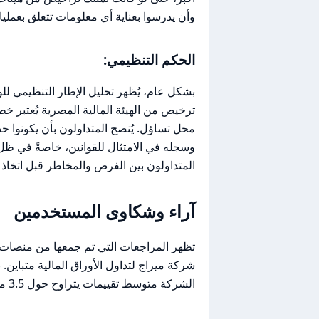
وأن يدرسوا بعناية أي معلومات تتعلق بعملي
الحكم التنظيمي:
ترخيص من الهيئة المالية المصرية يُعتبر خط
محل تساؤل. يُنصح المتداولون بأن يكونوا ح
وسجله في الامتثال للقوانين، خاصةً في ظل 
المتداولون بين الفرص والمخاطر قبل اتخاذ أي قرا
آراء وشكاوى المستخدمين
شركة ميراج لتداول الأوراق المالية متباين
الشركة متوسط تقييمات يتراوح حول 3.5 من 5، مما يشير إلى وجود قضايا تتطلب الانتباه.