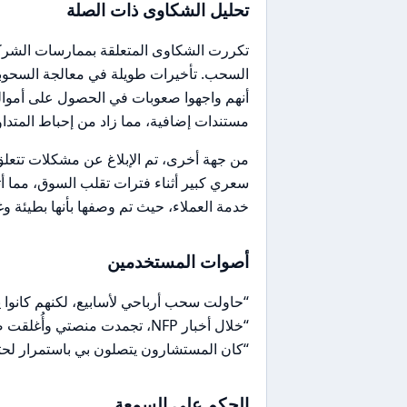
تحليل الشكاوى ذات الصلة
تكررت الشكاوى المتعلقة بممارسات الشرك
السحب. تأخيرات طويلة في معالجة السحوبات
أنهم واجهوا صعوبات في الحصول على أموالهم
مستندات إضافية، مما زاد من إحباط المتداو
من جهة أخرى، تم الإبلاغ عن مشكلات تتعلق
سعري كبير أثناء فترات تقلب السوق، مما أث
خدمة العملاء، حيث تم وصفها بأنها بطيئة و
أصوات المستخدمين
“حاولت سحب أرباحي لأسابيع، لكنهم كانوا
“خلال أخبار NFP، تجمدت منصتي وأُغلقت صفقاتي بانزلاق سعري كبير.”
“كان المستشارون يتصلون بي باستمرار لحثي 
الحكم على السمعة