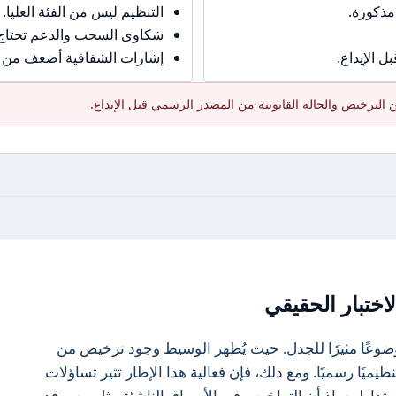
مذكورة.
التنظيم ليس من الفئة العليا.
شكاوى السحب والدعم تحتاج حذ
 الإيداع.
إشارات الشفافية أضعف من ال
الترخيص والحالة القانونية من المصدر الرسمي قبل الإيداع.
اختبار الحقيقي
 البيئة التنظيمية للوسيط Mirage موضوعًا مثيرًا للجدل. حيث يُظهر الوسيط وجود ترخيص من
نظيميًا رسميًا. ومع ذلك، فإن فعالية هذا الإطار تثير تساؤلات
تداولين. إذ أن التراخيص في الأسواق الناشئة مثل مصر قد