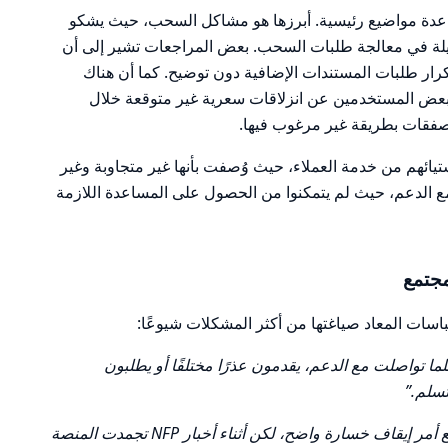
اوى المتعلقة بـ “Mirage” حول عدة مواضيع رئيسية. أبرزها هو مشاكل السحب، حيث يشكو
يلة في معالجة طلبات السحب. بعض المراجعات تشير إلى أن
ار طلبات المستندات الإضافية دون توضيح. كما أن هناك
 بعض المستخدمين عن انزلاقات سعرية غير متوقعة خلال
ق صفقات بطريقة غير مرغوب فيها.
تيائهم من خدمة العملاء، حيث وُصفت بأنها غير متجاوبة وغير
ع الدعم، حيث لم يتمكنوا من الحصول على المساعدة اللازمة
جتمع
تباسات المعاد صياغتها من أكثر المشكلات شيوعًا:
ا تواصلت مع الدعم، يقدمون عذرًا مختلفًا أو يطلبون
تسلم.”
“احذر أثناء صدور الأخبار. كان لدي صفقة مع أمر إيقاف خسارة واضح، لكن أثناء أخبار NFP تجمدت المنصة