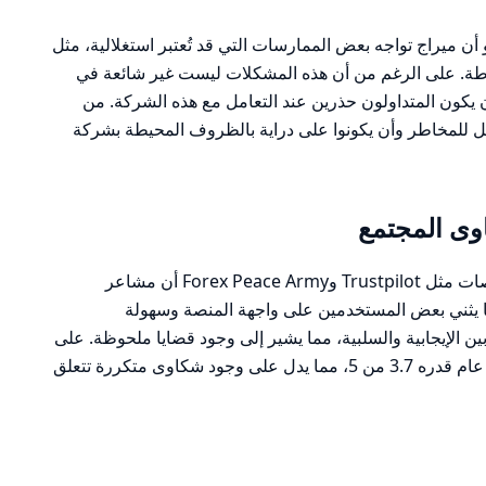
 أن ميراج تواجه بعض الممارسات التي قد تُعتبر استغلالية، مثل
ة. على الرغم من أن هذه المشكلات ليست غير شائعة في
ن يكون المتداولون حذرين عند التعامل مع هذه الشركة. من
امل للمخاطر وأن يكونوا على دراية بالظروف المحيطة بشركة
ى المجتمع
تظهر المراجعات من المستخدمين على منصات مثل Trustpilot وForex Peace Army أن مشاعر
“Mirage” متباينة. بينما يثني بعض المستخدمين على واجهة المنصة وسهولة
بين الإيجابية والسلبية، مما يشير إلى وجود قضايا ملحوظة. على
سبيل المثال، حصلت “Mirage” على تقييم عام قدره 3.7 من 5، مما يدل على وجود شكاوى متكررة تتعلق