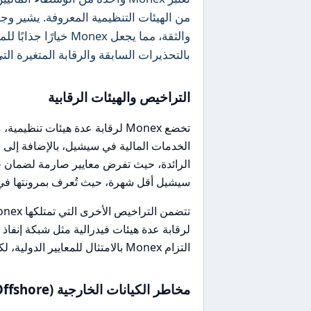
من الهيئات التنظيمية المعروفة. يشير و
والثقة، مما يجعل ex
بالتحذيرات السابقة والرقابة المتغيرة ا
التراخيص والهيئات الرقابية
الرائدة، حيث تفرض معايير صارمة لضمان حما
سيشيل أقل شهرة، حيث تُعرف بمرونتها في 
التزام Monex بالامتثال للمعايير الدولية، لكن يجب توخي الحذر من أي تحذيرات سابقة أو مشاكل تنظيمية.
مخاطر الكيانات الخارجية (Offshore)