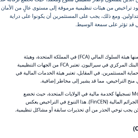
جود تراخيص من هيئات تنظيمية مرموقة إلى مستوى عالٍ من الأمان
Mon خيارًا جذابًا للمتداولين. ومع ذلك، يجب على المستثمرين أن يكونوا على دراية
لتي قد تؤثر على سمعة الوسيط.
تخضع Monex لرقابة عدة هيئات تنظيمية، منها هيئة السلوك المالي (FCA) في المملكة المتحدة، وهيئة
الخدمات المالية في سيشيل، بالإضافة إلى البنك المركزي في سيراليون. تعتبر FCA من الجهات التنظيمية
ية المستثمرين. في المقابل، تعتبر هيئة الخدمات المالية في
منح التراخيص، مما قد يشير إلى مخاطر إضافية.
تتضمن التراخيص الأخرى التي تمتلكها Monex تسجيلها كخدمة مالية في الولايات المتحدة، حيث تخضع
لرقابة عدة هيئات فيدرالية مثل شبكة إنفاذ الجرائم المالية (FinCEN). هذا التنوع في التراخيص يعكس