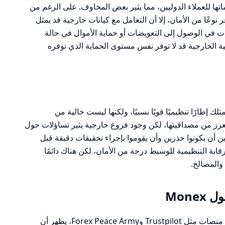
قديم خدماتها للعملاء الدوليين، مما يثير بعض المخاوف. على الرغم من
وعًا من الأمان، إلا أن التعامل مع كيانات خارجية قد يمثل
دات في الوصول إلى التعويضات أو حماية الأموال في حالة
ة الخارجية قد لا توفر نفس مستوى الحماية الذي توفره
ءً على التحليل، يمكن القول إن Monex تمتلك إطارًا تنظيميًا قويًا نسبيًا، ولكنها ليست خالية من
عزز من مصداقيتها، لكن وجود فروع خارجية يثير تساؤلات حول
 أن يكونوا حذرين وأن يقوموا بإجراء تحقيقات دقيقة قبل
لرقابة التنظيمية للوسيط درجة من الأمان، لكن هناك دائمًا
والمصالح.
Mon
من خلال تحليل التعليقات والمراجعات على منصات مثل Trustpilot وForex Peace Army، يظهر أن