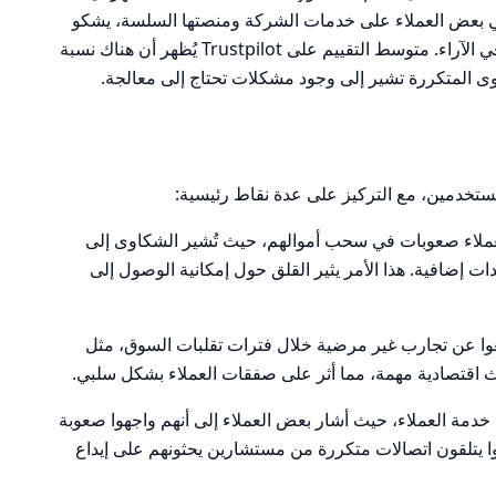
Mon متباين. بينما يثني بعض العملاء على خدمات الشركة ومنصتها السلسة، يشكو
آخرون من تجارب سلبية، مما يعكس تباينًا في الآراء. متوسط التقييم على Trustpilot يُظهر أن هناك نسبة
وى المتكررة تشير إلى وجود مشكلات تحتاج إلى معالجة.
تخدمين، مع التركيز على عدة نقاط رئيسية:
العملاء صعوبات في سحب أموالهم، حيث تُشير الشكاوى إلى
ت إضافية. هذا الأمر يثير القلق حول إمكانية الوصول إلى
وا عن تجارب غير مرضية خلال فترات تقلبات السوق، مثل
ث اقتصادية مهمة، مما أثر على صفقات العملاء بشكل سلبي.
خدمة العملاء، حيث أشار بعض العملاء إلى أنهم واجهوا صعوبة
 يتلقون اتصالات متكررة من مستشارين يحثونهم على إيداع