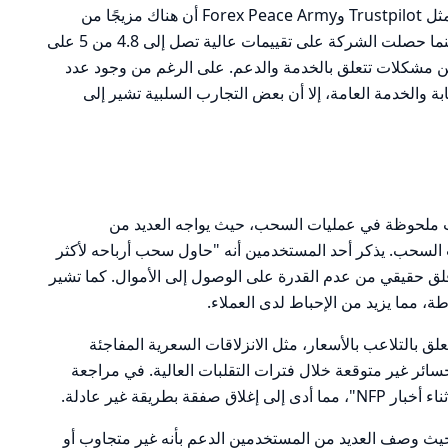
تظهر مراجعات المستخدمين على منصات مثل Trustpilot وForex Peace Army أن هناك مزيجًا من
المشاعر الإيجابية والسلبية تجاه Monex. بينما حصلت الشركة على تقييمات عالية تصل إلى 4.8 من 5 على
قلق من مشكلات تتعلق بالخدمة والدعم. على الرغم من وجود عدد
ة والخدمة العامة، إلا أن بعض التجارب السلبية تشير إلى
 ملحوظة في عمليات السحب، حيث يواجه العديد من
 السحب. يذكر أحد المستخدمين أنه "حاول سحب أرباحه لأكثر
 حقيقي من عدم القدرة على الوصول إلى الأموال. كما تشير
 مما يزيد من الإحباط لدى العملاء.
لق بالتلاعب بالأسعار، مثل الانزلاقات السعرية المفاجئة
ائر غير متوقعة خلال فترات التقلبات العالية. في مراجعة
بطريقة غير عادلة.
 حيث وصف العديد من المستخدمين الدعم بأنه غير متجاوب أو