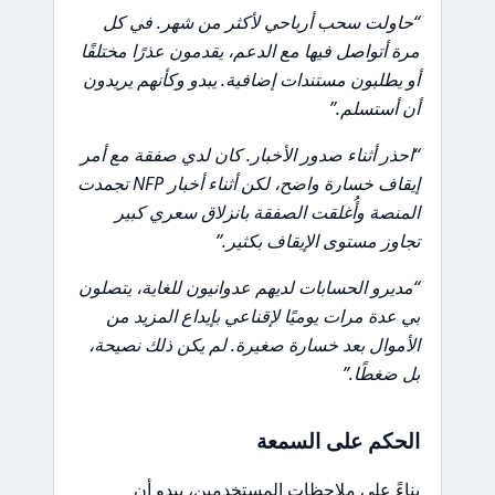
“حاولت سحب أرباحي لأكثر من شهر. في كل
مرة أتواصل فيها مع الدعم، يقدمون عذرًا مختلفًا
أو يطلبون مستندات إضافية. يبدو وكأنهم يريدون
أن أستسلم.”
“احذر أثناء صدور الأخبار. كان لدي صفقة مع أمر
إيقاف خسارة واضح، لكن أثناء أخبار NFP تجمدت
المنصة وأُغلقت الصفقة بانزلاق سعري كبير
تجاوز مستوى الإيقاف بكثير.”
“مديرو الحسابات لديهم عدوانيون للغاية، يتصلون
بي عدة مرات يوميًا لإقناعي بإيداع المزيد من
الأموال بعد خسارة صغيرة. لم يكن ذلك نصيحة،
بل ضغطًا.”
الحكم على السمعة
بناءً على ملاحظات المستخدمين، يبدو أن