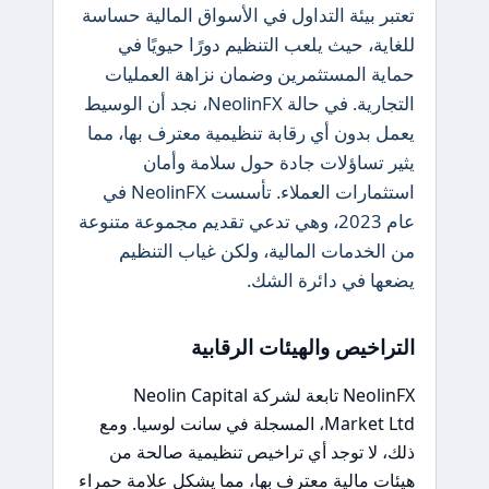
تعتبر بيئة التداول في الأسواق المالية حساسة
للغاية، حيث يلعب التنظيم دورًا حيويًا في
حماية المستثمرين وضمان نزاهة العمليات
التجارية. في حالة NeolinFX، نجد أن الوسيط
يعمل بدون أي رقابة تنظيمية معترف بها، مما
يثير تساؤلات جادة حول سلامة وأمان
استثمارات العملاء. تأسست NeolinFX في
عام 2023، وهي تدعي تقديم مجموعة متنوعة
من الخدمات المالية، ولكن غياب التنظيم
يضعها في دائرة الشك.
التراخيص والهيئات الرقابية
NeolinFX تابعة لشركة Neolin Capital
Market Ltd، المسجلة في سانت لوسيا. ومع
ذلك، لا توجد أي تراخيص تنظيمية صالحة من
هيئات مالية معترف بها، مما يشكل علامة حمراء