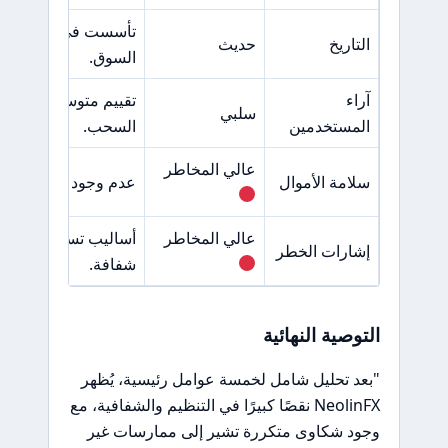
تأسست
التاريخ
حديث
السوق.
آراء
تقيي
سلبي
المستخدمين
السحب.
عالي المخاطر
سلامة الأموال
عدم وجود فصل للأموا
عالي المخاطر
أساليب تسويقية عدوا
إشارات الخطر
شفافة.
التوصية النهائية
"بعد تحليل شامل لخمسة عوامل رئيسية، يُظهر
NeolinFX نقصًا كبيرًا في التنظيم والشفافية، مع
وجود شكاوى متكررة تشير إلى ممارسات غير