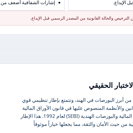
 الإيداع.
إشارات الشفافية أضعف من ال
الترخيص والحالة القانونية من المصدر الرسمي قبل الإيداع.
اختبار الحقيقي
 واحدة من أبرز البورصات في الهند، وتتمتع بإطار تنظيمي قوي
ية المستثمرين. تتبع NSE القوانين والأنظمة المنصوص عليها في قانون الأوراق المالية
(التنظيم) لعام 1956 وقانون هيئة الأوراق المالية والبورصات الهندية (SEBI) لعام 1992. هذا الإطار
 NSE في مرتبة عالية من حيث الأمان والثقة، مما يجعلها خياراً موثوقاً