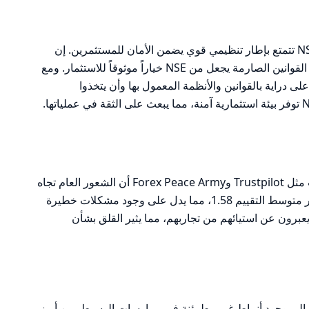
بناءً على التحليل السابق، يمكن القول إن NSE تتمتع بإطار تنظيمي قوي يضمن الأمان للمستثمرين. إن
وجود هيئة تنظيمية رائدة مثل SEBI وتطبيق القوانين الصارمة يجعل من NSE خياراً موثوقاً للاستثمار. ومع
لى دراية بالقوانين والأنظمة المعمول بها وأن يتخذوا
تظهر المراجعات التي تم جمعها من منصات مثل Trustpilot وForex Peace Army أن الشعور العام تجاه
الوسيط NSE يتراوح بين الحذر والقلق. يُظهر متوسط التقييم 1.58، مما يدل على وجود مشكلات خطيرة
يعبرون عن استيائهم من تجاربهم، مما يثير القلق بشأن
إلى وجود أنماط غير مطمئنة في ممارسات الوسيط. من أبرز