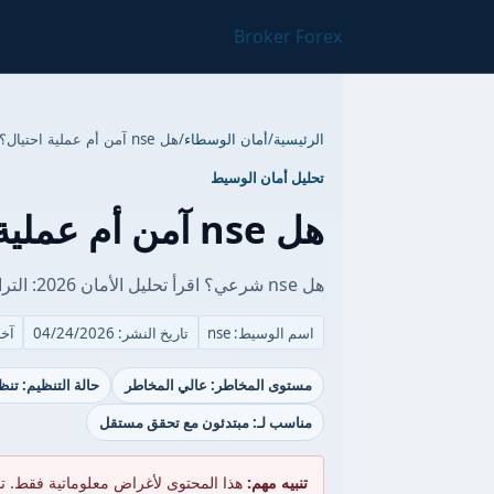
Broker Forex
الرئيسية
/
أمان الوسطاء
/
هل nse آمن أم عملية احتيال؟ (تقييم 2026)
تحليل أمان الوسيط
هل nse آمن أم عملية احتيال؟ (تقييم 2026)
هل nse شرعي؟ اقرأ تحليل الأمان 2026: التراخيص، حماية الأموال وشكاوى العملاء.
اسم الوسيط: nse
تاريخ النشر: 04/24/2026
آخر ت
مستوى المخاطر: عالي المخاطر
حالة التنظيم: تن
مناسب لـ: مبتدئون مع تحقق مستقل
تنبيه مهم:
هذا المحتوى لأغراض معلوماتية فقط. ت