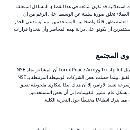
استغلالية قد تكون شائعة في هذا القطاع. المشاكل المتعلقة
لعملاء تخلق صورة سلبية عن الوسيط. على الرغم من أن
 العامة تظهر قلقًا واضحًا بين المستخدمين، مما يستدعي الحذر
ن المهم للمستثمرين أن يكونوا على دراية بهذه المخاطر وأن يتخذوا قرارات
ى المجتمع
تظهر مراجعات المستخدمين على منصات مثل Trustpilot وForex Peace Army أن المشاعر تجاه NSE
(البورصة الوطنية للهند) تتراوح بين الرضا والقلق. بينما حصلت بعض الشركات الوسيطة المرتبطة بـ NSE
رعة تنفيذ الأوامر، إلا أن هناك أيضًا شكاوى ملحوظة تتعلق
 بشكل عام، تشير التقييمات إلى أن بعض المستخدمين
ما يترك انطباعًا مختلطًا حول التجربة الكلية.