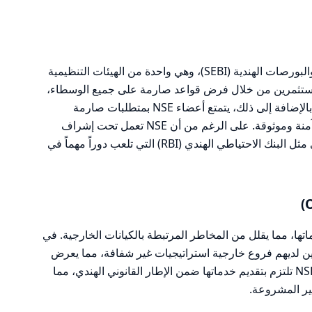
NSE مرخصة من قبل هيئة الأوراق المالية والبورصات الهندية (SEBI)، وهي واحدة من الهيئات التنظيمية
وفر SEBI حماية قوية للمستثمرين من خلال فرض قواعد صارمة على جميع الوسطاء،
بما في ذلك متطلبات الشفافية والمساءلة. بالإضافة إلى ذلك، يتمتع أعضاء NSE بمتطلبات صارمة
للامتثال، مما يعزز من سمعة NSE كمنصة آمنة وموثوقة. على الرغم من أن NSE تعمل تحت إشراف
SEBI، إلا أن هناك أيضاً هيئات تنظيمية أخرى مثل البنك الاحتياطي الهندي (RBI) التي تلعب دوراً مهماً في
ديم خدماتها، مما يقلل من المخاطر المرتبطة بالكيانات الخارجية. في
ذين لديهم فروع خارجية استراتيجيات غير شفافة، مما يعرض
المستثمرين لمخاطر أعلى. ومع ذلك، فإن NSE تلتزم بتقديم خدماتها ضمن الإطار القانوني الهندي، مما
ر المشروعة.