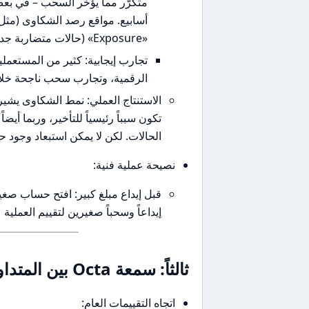
متكرّر مما يؤخر السحب – في بعض
أسابيع. مواقع رصد الشكاوى (مثل
«Exposure» (حالات متضاربة جداً).
تجارب إيجابية: كثير من المستعم
الرقمية، وتجارب سحب ناجحة خلال
تكون سبباً رئيسياً للتأخير، وربما أي
الحالات. لكن لا يمكن استبعاد وجود ح
نصيحة عملية فنية:
إيداعاً وسحباً صغيرين لتقييم العملية 
ثالثاً: سمعة Octa بين المتداولين العرب وعالمياً
اتجاه التقييمات العام: