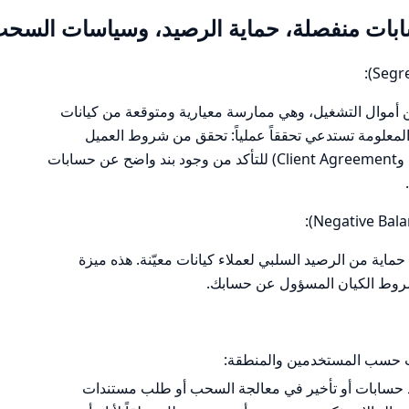
حسابات منفصلة، حماية الرصيد، وسياسات السح
 أموال التشغيل، وهي ممارسة معيارية ومتوقعة من كيانات
خاصةً تحت CySEC). لكن المعلومة تستدعي تحققاً عملياً: تحقق من شروط العميل
والعقود عند فتح الحساب (وثائق KYC وClient Agreement) للتأكد من وجود بند واضح عن حسابات
ر متعددة ذُكر أن Octa تقدم حماية من الرصيد السلبي لعملاء كيانات معيّنة. هذه ميزة
شروط الكيان المسؤول عن حسابك.
 حسب المستخدمين والمنطقة:
 حسابات أو تأخير في معالجة السحب أو طلب مستندات