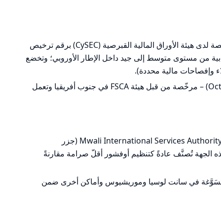
Octa Markets Cyprus Ltd – مرخّصة لدى هيئة الأوراق المالية القبرصية (CySEC) برقم ترخيص
CySE تعتبر جهة رقابية من مستوى متوسط إلى جيد داخل الإطار الأوروبي؛ وتخضع
ء وإفصاحات مالية محددة).
Orinoco Capital (فوريا من عمل Octa) – مرخّصة من قبل هيئة FSCA في جنوب أفريقيا وتعمل
Octa Markets Ltd – مرخّصة لدى Mwali International Services Authority (جزر
لي. هذه الجهة تُصنَّف عادةً كتنظيم أوفشور أقلّ صرامة مقارنةً
مسَوَّغة في سانت لوسيا وموريشيوس وأماكن أخرى ضمن