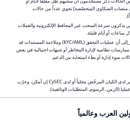
 الحالات ذكر مستخدمون أن سحبهم ظل معلقاً لأيام أو
 منصات الشكاوى المتخصّصة) تحوي عدداً من حالات
لين يذكرون سرعة السحب عبر المحافظ الإلكترونية والعملات
 ساعات أو أيام قليلة.
الاستنتاج العملي: نمط الشكاوى يشير إلى أن عمليات التحقق (KYC/AML) وملاءمة المستندات قد
ضاً ممارسات نظامية لإدارة المخاطر أو شبهات احتيالية في بعض
الات سوء إدارة أو بطء استجابة من الدعم.
قبل إيداع مبلغ كبير: افتح حساب صغير لدى الكيان المرخّص محلياً أو لدى CySEC إن أمكن، وجرّب
عمليا (الزمن، الرسوم، المتطلبات الوثائقية).