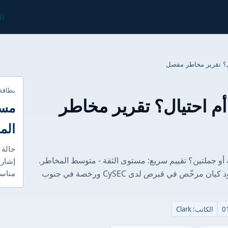
ال
بطاقة
 Octa آمنة أم احتيال؟ تقرير مخاطر
مست
الم
حالة 
كيف نقيم أمان Octa في جملة أو جملتين؟ تقييم سريع: مستوى الثقة - متوسط المخاطر.
إشارا
السبب: لدى Octa تراخيص شرعية مهمة (وجود كيان مرخّص في قبرص لدى CySEC ورخصة في جنوب
مناسب
الكاتب: Clark