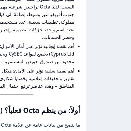
جنوب أفريقيا عبر وسيط، إضافةً إلى كيا
مملوكة، تطبيقات شعبية، عدد مستخدمين ك
تحت اسم واحد، تحرّكات تنظيمية وإخبا
وحظر الحسابات.
rus Ltd
محدود من صندوق تعويض المستثمرين.
أهم نقطة سلبية تؤثر على الأمان: هيكل
تقارير وتحقيقات إعلامية وقضايا شكا
المناطق – وهذه عناصر ترفع احتمال المخا
أولاً: من ينظم Octa فعلياً؟ (التراخيص والقوة القانونية)
م