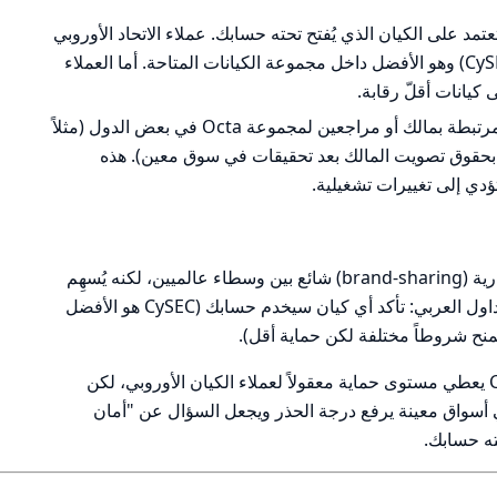
مد على الكيان الذي يُفتح تحته حسابك. عملاء الاتحاد الأوروبي
عادةً يُنقلون إلى الكيان القبرصي (CySEC) وهو الأفضل داخل مجموعة الكيانات المتاحة. أما العملاء
كيانات أقلّ رقابة.
هناك تقارير وإجراءات رقابية وأخبار مرتبطة بمالك أو مراجعين لمجموعة Octa في بعض الدول (مثلاً
قيود من CySEC مرتبطة بحقوق تصويت المالك بعد تحقيقات في سوق معين). هذه
ؤدي إلى تغييرات تشغيلية.
تعدد الكيانات تحت نفس العلامة التجارية (brand-sharing) شائع بين وسطاء عالميين، لكنه يُسهِم
في تعقيد حماية العملاء. الأنسب للمتداول العربي: تأكد أي كيان سيخدم حسابك (CySEC هو الأفضل
منح شروطاً مختلفة لكن حماية أقل).
خلاصة هذا القسم: وجود ترخيص من CySEC يعطي مستوى حماية معقولاً لعملاء الكيان الأوروبي، لكن
أسواق معينة يرفع درجة الحذر ويجعل السؤال عن "أمان
ته حسابك.