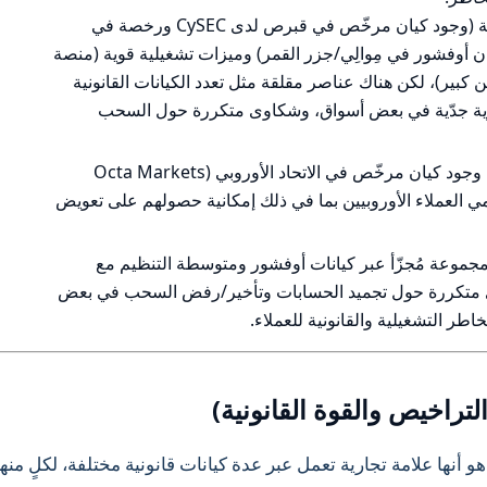
السبب: لدى Octa تراخيص شرعية مهمة (وجود كيان مرخّص في قبرص لدى CySEC ورخصة في
ن أوفشور في مِوالِي/جزر القمر) وميزات تشغيلية قوية (منصة
بير)، لكن هناك عناصر مقلقة مثل تعدد الكيانات القانونية
رية جدّية في بعض أسواق، وشكاوى متكررة حول السحب
أهم نقطة إيجابية تؤثر على أمان الأموال: وجود كيان مرخّص في الاتحاد الأوروبي (Octa Markets
Cyp) يخضع لقواعد CySEC ويحمي العملاء الأوروبيين بما في ذلك إمكانية حصولهم على تعويض
 مجموعة مُجزّأ عبر كيانات أوفشور ومتوسطة التنظيم مع
وى متكررة حول تجميد الحسابات وتأخير/رفض السحب في بعض
طر التشغيلية والقانونية للعملاء.
ا يتضح من بيانات عامة عن علامة Octa هو أنها علامة تجارية تعمل عبر عدة كيانات قانونية مختلفة، لكلٍ منه