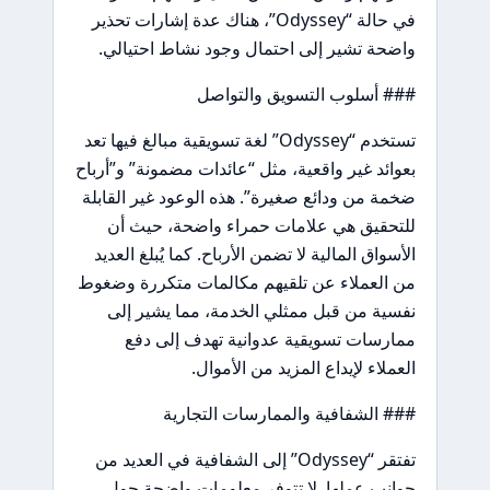
في حالة “Odyssey”، هناك عدة إشارات تحذير
واضحة تشير إلى احتمال وجود نشاط احتيالي.
### أسلوب التسويق والتواصل
تستخدم “Odyssey” لغة تسويقية مبالغ فيها تعد
بعوائد غير واقعية، مثل “عائدات مضمونة” و”أرباح
ضخمة من ودائع صغيرة”. هذه الوعود غير القابلة
للتحقيق هي علامات حمراء واضحة، حيث أن
الأسواق المالية لا تضمن الأرباح. كما يُبلغ العديد
من العملاء عن تلقيهم مكالمات متكررة وضغوط
نفسية من قبل ممثلي الخدمة، مما يشير إلى
ممارسات تسويقية عدوانية تهدف إلى دفع
العملاء لإيداع المزيد من الأموال.
### الشفافية والممارسات التجارية
تفتقر “Odyssey” إلى الشفافية في العديد من
جوانب عملها. لا تتوفر معلومات واضحة حول