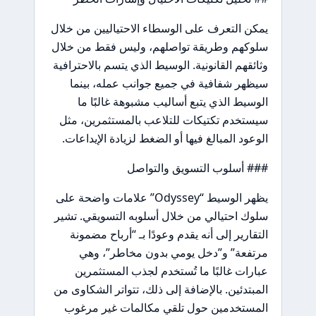
يمكن التعرف على الوسطاء الاحتياليين من خلال
سلوكهم وطريقة تواصلهم، وليس فقط من خلال
وثائقهم القانونية. الوسيط الذي يتسم بالاحترافية
سيظهر شفافية في جميع جوانب عمله، بينما
الوسيط الذي يتبع أساليب مشبوهة غالبًا ما
سيستخدم تكتيكات للتلاعب بالمستثمرين، مثل
الوعود المبالغ فيها أو الضغط لزيادة الإيداعات.
### أسلوب التسويق والتواصل
يظهر الوسيط “Odyssey” علامات واضحة على
سلوك احتيالي من خلال أسلوبه التسويقي. تشير
التقارير إلى أنه يقدم وعودًا بـ “أرباح مضمونة
مرتفعة” و”دخل يومي بدون مخاطر”، وهي
عبارات غالبًا ما تُستخدم لجذب المستثمرين
المبتدئين. بالإضافة إلى ذلك، تتواتر الشكاوى من
المستخدمين حول تلقي مكالمات غير مرغوب