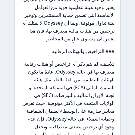
يعتبر وجود هيئة تنظيمية قوية من العوامل
الأساسية التي تضمن حماية المستثمرين وتوفير
بيئة تداول موثوقة. وبما أن Odyssey لا يمتلك أي
ترخيص من هيئات مالية معترف بها، فإن هذا
يشير إلى مستوى عالٍ من المخاطر.
### التراخيص والهيئات الرقابية
للأسف، لم يتم ذكر أي تراخيص أو هيئات رقابية
معترف بها في حالة Odyssey. عادةً ما تكون
الهيئات التنظيمية من الفئة العليا مثل هيئة
السلوك المالي (FCA) في المملكة المتحدة أو
لجنة الأوراق المالية والبورصات (SEC) في
الولايات المتحدة هي الأكثر موثوقية، حيث تفرض
معايير صارمة على الوسطاء لضمان الشفافية
وحماية العملاء. في حالة Odyssey، فإن عدم
وجود أي ترخيص يضعف مصداقيته ويجعل
المستثمرين عرضة لممارسات غير قانونية أو