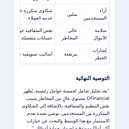
آراء
شكاوى متكررة حول مشاكل 
سلبي
المستخدمين
خدمة العملاء.
سلامة
عالي
نقص الشفافية حول كيفية إدا
الأموال
المخاطر
حسابات منفصلة.
إشارات
مرتفعة
أساليب تسويقية عدوانية ووعو
الخطر
التوصية النهائية
"بعد تحليل شامل لخمسة عوامل رئيسية، يُظهر
OFinancial مستوى عالٍ من المخاطر بسبب
نقص التنظيم والشفافية، بالإضافة إلى الشكاوى
المتكررة من المستخدمين. نوصي بشدة بعدم
الاستثمار مع هذا الوسيط والبحث عن خيارات
أكثر أمانًا وموثوقية لضمان حماية أموالك."