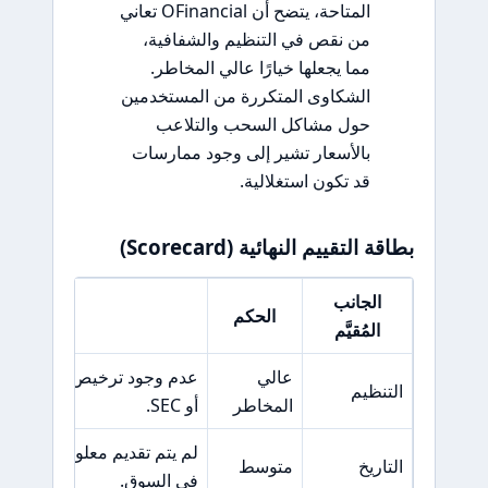
المتاحة، يتضح أن OFinancial تعاني
من نقص في التنظيم والشفافية،
مما يجعلها خيارًا عالي المخاطر.
الشكاوى المتكررة من المستخدمين
حول مشاكل السحب والتلاعب
بالأسعار تشير إلى وجود ممارسات
قد تكون استغلالية.
بطاقة التقييم النهائية (Scorecard)
الجانب
الحكم
السبب ال
المُقيَّم
عالي
التنظيم
المخاطر
أو SEC.
لم يتم تقديم معلومات دقيق
التاريخ
متوسط
في السوق.