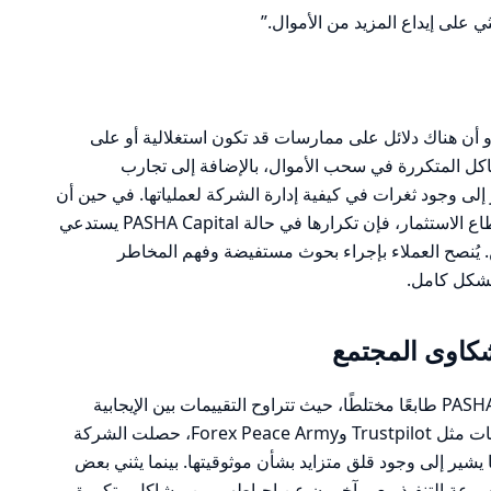
على إيداع المزيد من الأموال.”
دو أن هناك دلائل على ممارسات قد تكون استغلالية أو على
مهنية في PASHA Capital. المشاكل المتكررة في سحب الأموال، بالإضافة إلى تجارب
إلى وجود ثغرات في كيفية إدارة الشركة لعملياتها. في حين أن
بعض هذه المشكلات قد تكون شائعة في قطاع الاستثمار، فإن تكرارها في حالة PASHA Capital يستدعي
 يُنصح العملاء بإجراء بحوث مستفيضة وفهم المخاطر
بشكل كامل.
تحمل تقييمات المستخدمين حول PASHA Capital طابعًا مختلطًا، حيث تتراوح التقييمات بين الإيجابية
والسلبية. وفقًا لمراجعات متعددة على منصات مثل Trustpilot وForex Peace Army، حصلت الشركة
يم عام يتراوح حول 4.3 من 10، مما يشير إلى وجود قلق متزايد بشأن موثوقيتها. بينما يثني بعض
وسرعة التنفيذ، يعبر آخرون عن إحباطهم من مشاكل متكررة