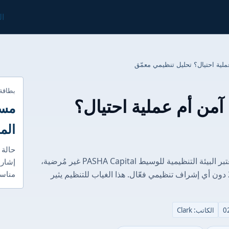
ال
بطاقة
هل PASHA Capital آمن أم عملية احتيال؟
مست
الم
حالة 
الغوص العميق في التنظيم: الاختبار الحقيقي تعتبر البيئة التنظيمية للوسيط PASHA Capital غير مُرضية،
إشارا
حيث يعمل الوسيط منذ تأسيسه في عام 2012 دون أي إشراف تنظيمي فعّال. هذا الغياب للتنظيم يثير
مناسب
الكاتب: Clark