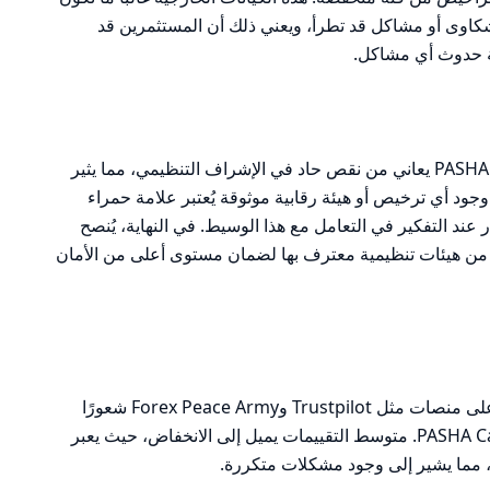
شكاوى أو مشاكل قد تطرأ، ويعني ذلك أن المستثمرين قد
ة حدوث أي مشاكل.
بناءً على التحليل السابق، يتضح أن PASHA Capital يعاني من نقص حاد في الإشراف التنظيمي، مما يثير
ود أي ترخيص أو هيئة رقابية موثوقة يُعتبر علامة حمراء
د التفكير في التعامل مع هذا الوسيط. في النهاية، يُنصح
ن هيئات تنظيمية معترف بها لضمان مستوى أعلى من الأمان
تظهر المراجعات الواردة من المستخدمين على منصات مثل Trustpilot وForex Peace Army شعورًا
عامًا بالقلق وعدم الرضا عن خدمات PASHA Capital. متوسط التقييمات يميل إلى الانخفاض، حيث يعبر
، مما يشير إلى وجود مشكلات متكررة.