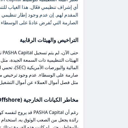
أي إشراف تنظيمي فعّال. هذا الغياب للت
الصارمة التي تُفرض عادةً على الوسطاء ا
التراخيص والهيئات الرقابية
حتى
المالية والبو
مثل فصل أموال العملاء عن أموال التشغيل
مخاطر الكيانات الخارجية (Offshore)
رغم أن PASHA Capital 
رائدة يجعل من الصعب الوثوق به. استخدام فر
بالمخاطر، حتى لو كانت هذه الفروع تمتلك ت