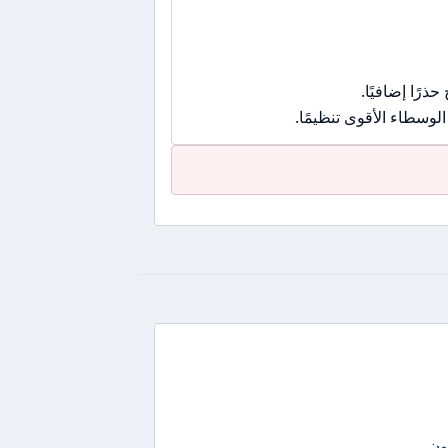
رًا إضافيًا.
وسطاء الأقوى تنظيمًا.
PASHA  غير مُرضية، حيث يعمل الوسيط منذ تأسيسه في عام 2012 دون