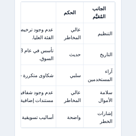
الجانب
الحكم
السبب ا
المُقيَّم
عالي
عدم وجود ترخيص من هيئات 
التنظيم
المخاطر
الفئة العليا.
تأسس في عا
التاريخ
حديث
السوق.
آراء
سلبي
شكاوى متكررة حول مشاكل 
المستخدمين
سلامة
عالي
عدم وجود شفافية في العملي
الأموال
المخاطر
مستندات إضافية.
إشارات
واضحة
أساليب تسويقية عدوانية ووعو
الخطر