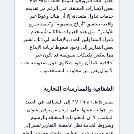
تظهر اللغة الترويجية لموقع PM Financials
بعض الإشارات المقلقة. على الرغم من تقديمه
خدمات تداول متعددة، إلا أن هناك وعودًا غير
واقعية بتحقيق "أرباح مضمونة" و"تنفيذ سريع
للأوامر". مثل هذه العبارات غالبًا ما تُستخدم
لإغراء المتداولين الجدد. بالإضافة إلى ذلك، تشير
بعض التقارير إلى وجود ضغوط لزيادة الإيداع،
مما يعكس تكتيكات تسويقية قد تكون غير
أخلاقية. كما أن وجود شكاوى حول صعوبة سحب
الأموال يعزز من مخاوف المستخدمين.
الشفافية والممارسات التجارية
تفتقر PM Financials إلى الشفافية في العديد
من جوانب عملها. على الرغم من توفير عنوان
المكتب، إلا أن المعلومات المتعلقة بالرسوم
وشروط الخدمة تظل غامضة. التقارير تشير إلى
عدم وجود ترخيص تنظيمي واضح، مما يثير القلق