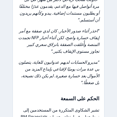
مرة أتواصل فيها مع الدعم، يقدمون عذرًا مختلفًا
أو يطلبون مستندات إضافية. يبدو وكأنهم يريدون
أن أستسلم.”
“احذر أثناء صدور الأخبار. كان لدي صفقة مع أمر
إيقاف خسارة واضح، لكن أثناء أخبار NFP تجمدت
المنصة وأُغلقت الصفقة بانزلاق سعري كبير
تجاوز مستوى الإيقاف بكثير.”
“مديرو الحسابات لديهم عدوانيون للغاية، يتصلون
بي عدة مرات يوميًا لإقناعي بإيداع المزيد من
الأموال بعد خسارة صغيرة. لم يكن ذلك نصيحة،
بل ضغطًا.”
الحكم على السمعة
تشير الشكاوى المتكررة من المستخدمين إلى
نمط خطير فيما يتعلق بخدمات PM Financials.