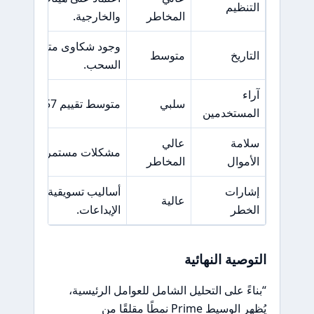
التنظيم
المخاطر
والخارجية.
وجود شكاوى متكررة من ا
التاريخ
متوسط
السحب.
آراء
سلبي
متوسط تقييم 1.57 من 10، مع شكاوى ملحوظة.
المستخدمين
سلامة
عالي
مشكلات مستمرة في سحب ا
الأموال
المخاطر
إشارات
أساليب تسويقية مشبوهة وض
عالية
الخطر
الإيداعات.
التوصية النهائية
“بناءً على التحليل الشامل للعوامل الرئيسية،
يُظهر الوسيط Prime نمطًا مقلقًا من