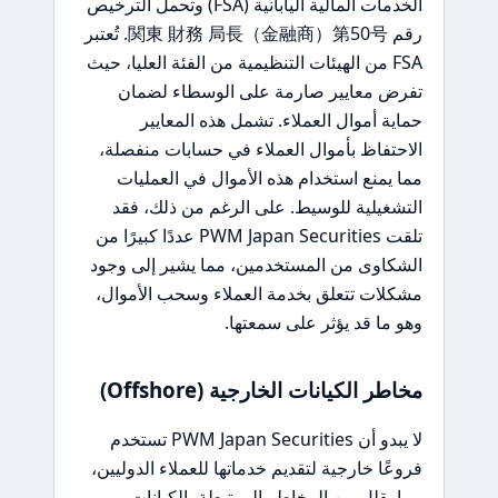
الخدمات المالية اليابانية (FSA) وتحمل الترخيص
رقم 関東 財務 局長（金融商）第50号. تُعتبر
FSA من الهيئات التنظيمية من الفئة العليا، حيث
تفرض معايير صارمة على الوسطاء لضمان
حماية أموال العملاء. تشمل هذه المعايير
الاحتفاظ بأموال العملاء في حسابات منفصلة،
مما يمنع استخدام هذه الأموال في العمليات
التشغيلية للوسيط. على الرغم من ذلك، فقد
تلقت PWM Japan Securities عددًا كبيرًا من
الشكاوى من المستخدمين، مما يشير إلى وجود
مشكلات تتعلق بخدمة العملاء وسحب الأموال،
وهو ما قد يؤثر على سمعتها.
مخاطر الكيانات الخارجية (Offshore)
لا يبدو أن PWM Japan Securities تستخدم
فروعًا خارجية لتقديم خدماتها للعملاء الدوليين،
مما يقلل من المخاطر المرتبطة بالكيانات