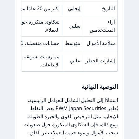
التاريخ
إيجابي
أكثر من 20 عامًا من الخبرة في السوق.
آراء
شكاوى متكررة حول صعوبات 
سلبي
المستخدمين
العملاء.
سلامة الأموال
متوسط
حسابات منفصلة، لكن هناك م
ممارسات تسويقية مشبوهة وضغ
إشارات الخطر
عالي
الإيداعات.
التوصية النهائية
استنادًا إلى التحليل الشامل للعوامل الرئيسية،
يُظهر PWM Japan Securities بعض النقاط
الإيجابية مثل الترخيص القوي والخبرة الطويلة.
ومع ذلك، فإن الشكاوى المتكررة حول صعوبات
سحب الأموال وسوء خدمة العملاء تثير القلق.