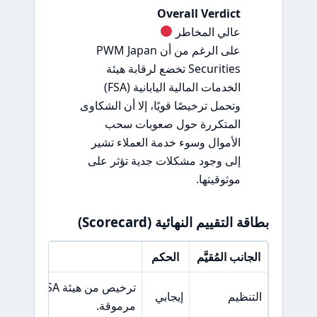
Overall Verdict
عالي المخاطر
على الرغم من أن PWM Japan
Securities تخضع لرقابة هيئة
الخدمات المالية اليابانية (FSA)
وتحمل ترخيصًا قويًا، إلا أن الشكاوى
المتكررة حول صعوبات سحب
الأموال وسوء خدمة العملاء تشير
إلى وجود مشكلات جدية تؤثر على
موثوقيتها.
بطاقة التقييم النهائية (Scorecard)
الجانب المُقيَّم
الحكم
السبب ال
ترخيص من هيئة A
التنظيم
إيجابي
مرموقة.