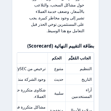
حول مشاكل السحب، والتلاعب
بالأسعار، وضعف خدمة العملاء
تشير إلى وجود مخاطر كبيرة. يجب
على المستثمرين توخي الحذر قبل
التعامل مع هذا الوسيط.
بطاقة التقييم النهائية (Scorecard)
الجانب المُقيَّم
الحكم
السبب ال
التنظيم
متنوع
ترخيص من CySEC وهيئات أقل شهرة مثل IFSC وFSA.
التاريخ
حديث
وجود الشركة منذ فترة قصيرة
آراء
شكاوى متكررة حول تأخيرا
سلبية
المستخدمين
العملاء.
مشاكل متكررة في سحب الأ
سلامة الأموال
منخفضة