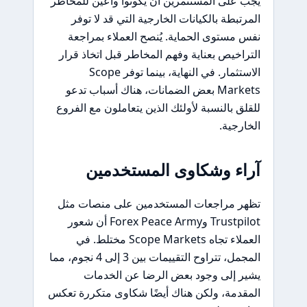
يجب على المستثمرين أن يكونوا واعين للمخاطر
المرتبطة بالكيانات الخارجية التي قد لا توفر
نفس مستوى الحماية. يُنصح العملاء بمراجعة
التراخيص بعناية وفهم المخاطر قبل اتخاذ قرار
الاستثمار. في النهاية، بينما توفر Scope
Markets بعض الضمانات، هناك أسباب تدعو
للقلق بالنسبة لأولئك الذين يتعاملون مع الفروع
الخارجية.
آراء وشكاوى المستخدمين
تظهر مراجعات المستخدمين على منصات مثل
Trustpilot وForex Peace Army أن شعور
العملاء تجاه Scope Markets مختلط. في
المجمل، تتراوح التقييمات بين 3 إلى 4 نجوم، مما
يشير إلى وجود بعض الرضا عن الخدمات
المقدمة، ولكن هناك أيضًا شكاوى متكررة تعكس