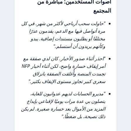
أصوات المستخدمين: مباشرة من
المجتمع
"حاولت سحب أرباحي لأكثر من شهر. في كل
مرة أتواصل فيها مع الدعم، يقدمون عذرًا
مختلفًا أو يطلبون مستندات إضافية. يبدو
وكأنهم يريدون أن أستسلم."
"احذر أثناء صدور الأخبار. كان لدي صفقة مع
أمر إيقاف خسارة واضح، لكن أثناء أخبار NFP
تجمدت المنصة وأُغلقت الصفقة بانزلاق
سعري كبير تجاوز مستوى الإيقاف بكثير."
"مديرو الحسابات لديهم عدوانيون للغاية،
يتصلون بي عدة مرات يوميًا لإقناعي بإيداع
المزيد من الأموال بعد خسارة صغيرة. لم يكن
ذلك نصيحة، بل ضغطًا."