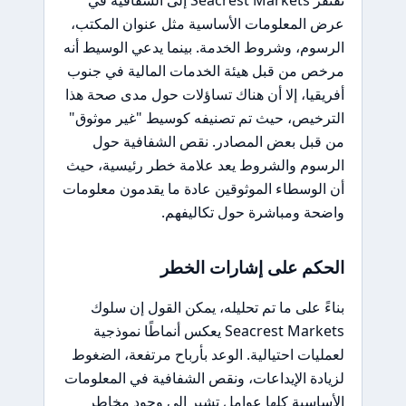
تفتقر Seacrest Markets إلى الشفافية في
عرض المعلومات الأساسية مثل عنوان المكتب،
الرسوم، وشروط الخدمة. بينما يدعي الوسيط أنه
مرخص من قبل هيئة الخدمات المالية في جنوب
أفريقيا، إلا أن هناك تساؤلات حول مدى صحة هذا
الترخيص، حيث تم تصنيفه كوسيط "غير موثوق"
من قبل بعض المصادر. نقص الشفافية حول
الرسوم والشروط يعد علامة خطر رئيسية، حيث
أن الوسطاء الموثوقين عادة ما يقدمون معلومات
واضحة ومباشرة حول تكاليفهم.
الحكم على إشارات الخطر
بناءً على ما تم تحليله، يمكن القول إن سلوك
Seacrest Markets يعكس أنماطًا نموذجية
لعمليات احتيالية. الوعد بأرباح مرتفعة، الضغوط
لزيادة الإيداعات، ونقص الشفافية في المعلومات
الأساسية كلها عوامل تشير إلى وجود مخاطر