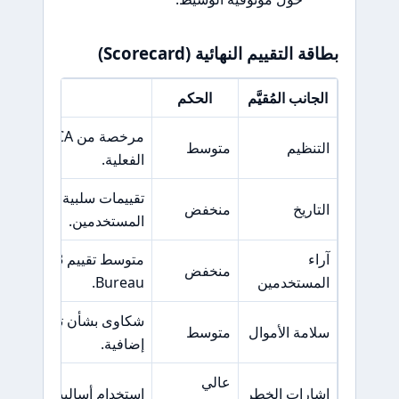
بطاقة التقييم النهائية (Scorecard)
الجانب المُقيَّم
الحكم
السبب 
مرخصة من A
التنظيم
متوسط
الفعلية.
تقييمات سلبية ووجود شك
التاريخ
منخفض
المستخدمين.
آراء
منخفض
المستخدمين
Bureau.
شكاوى بشأن تأخيرات ال
سلامة الأموال
متوسط
إضافية.
عالي
إشارات الخطر
استخدام أساليب تسويقية