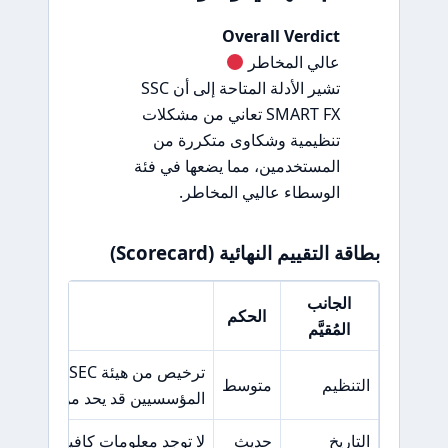
Overall Verdict
عالي المخاطر
تشير الأدلة المتاحة إلى أن SSC
SMART FX تعاني من مشكلات
تنظيمية وشكاوى متكررة من
المستخدمين، مما يضعها في فئة
الوسطاء عاليي المخاطر.
بطاقة التقييم النهائية (Scorecard)
الجانب
الحكم
السبب الر
المُقيَّم
ترخيص من هيئة 
التنظيم
متوسط
المؤسسيين قد يحد من الحماية.
التاريخ
حديث
لا توجد معلومات كافية حول مدة