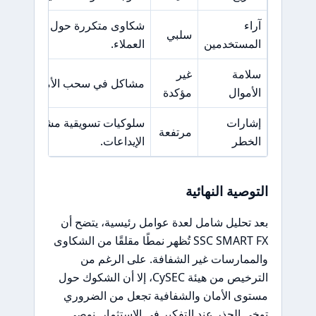
آراء
شكاوى متكررة حول تأخيرات 
سلبي
المستخدمين
العملاء.
سلامة
غير
مشاكل في سحب الأموال وطلبا
الأموال
مؤكدة
إشارات
سلوكيات تسويقية مشبوهة وضغوط
مرتفعة
الخطر
الإيداعات.
التوصية النهائية
بعد تحليل شامل لعدة عوامل رئيسية، يتضح أن
SSC SMART FX تُظهر نمطًا مقلقًا من الشكاوى
والممارسات غير الشفافة. على الرغم من
الترخيص من هيئة CySEC، إلا أن الشكوك حول
مستوى الأمان والشفافية تجعل من الضروري
توخي الحذر عند التفكير في الاستثمار. نوصي