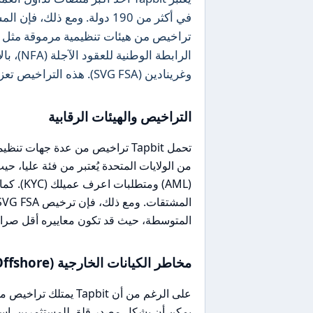
الرابطة
وغرينادين (SVG FSA). هذه التراخيص تعزز من مستوى الأمان، ولكن هناك أيضًا جوانب تتطلب النظر بعناية.
التراخيص والهيئات الرقابية
المتوسطة، حيث قد تكون معاييره أقل صرامة 
مخاطر الكيانات الخارجية (Offshore)
يمكن أن يشكل مصدر قلق للمستثمرين. است