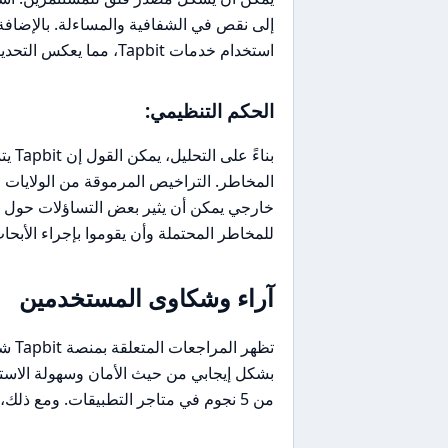
إلى نقص في الشفافية والمساءلة. بالإضافة
استخدام خدمات Tapbit، مما يعكس التحديات التنظيمية التي قد تواجهها المنصة في بعض الأسواق.
الحكم التنظيمي:
بناء
المخاطر. التراخيص المرموقة من الولايات 
خارجي يمكن أن يثير بعض التساؤلات حول مس
للمخاطر المحتملة وأن يقوموا بإجراء الأبحاث
آراء وشكاوى المستخدمين
من 5 نجوم في متاجر التطبيقات. ومع ذلك، هناك بعض الشكاوى المتكررة التي تستدعي الانتباه.