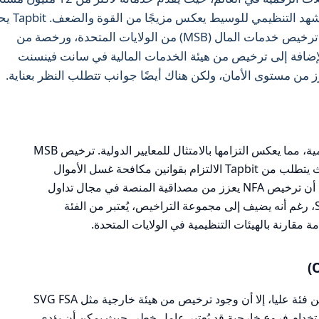
في أكثر من 190 دولة. ومع ذلك، فإن المشهد 
تراخيص من هيئات تنظيمية مرموقة مثل ترخيص خدمات المال (MSB) من الولايات المتحدة، ورخصة من
 الوطنية للعقود الآجلة (NFA)، بالإضافة إلى ترخيص من هيئة الخدمات المالية في سانت فينسنت
تحمل Tapbit تراخيص من عدة جهات تنظيمية، مما يعكس التزامها بالامتثال للمعايير الدولية. ترخيص MSB
من الولايات المتحدة يُعتبر من فئة عليا، حيث يتطلب من Tapbit الالتزام بقوانين مكافحة غسل الأموال
(AML) ومتطلبات اعرف عميلك (KYC). كما أن ترخيص NFA يعزز من مصداقية المنصة في مجال تداول
المشتقات. ومع ذلك، فإن ترخيص SVG FSA، رغم أنه يضيف إلى مجموعة التراخيص، يُعتبر من الفئة
مقارنة بالهيئات التنظيمية في الولايات المتحدة.
على الرغم من أن Tapbit يمتلك تراخيص من فئة عليا، إلا أن وجود ترخيص من هيئة خارجية مثل SVG FSA
خدام فروع خارجية قد يُعتبر عامل خطر، حيث يمكن أن يؤدي