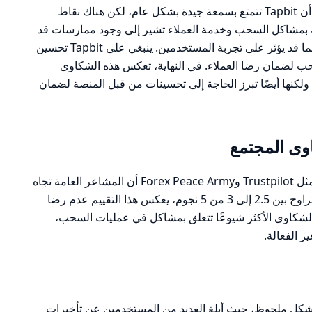
بناءً على تحليل الشكاوى والمراجعات، يبدو أن Tapbit تتمتع بسمعة جيدة بشكل عام، لكن هناك نقاط
ة بمشاكل السحب وخدمة العملاء تشير إلى وجود ممارسات قد
تكون استغلالية أو على الأقل غير مرضية، مما قد يؤثر على تجربة المستخدمين. ينبغي على Tapbit تحسين
ب لضمان رضا العملاء. في النهاية، تعكس هذه الشكاوى
لكنها أيضًا تبرز الحاجة إلى تحسينات من قبل المنصة لضمان
ى المجتمع
تظهر مراجعات المستخدمين على منصات مثل Trustpilot وForex Peace Army أن المشاعر العامة تجاه
Tapbit تميل إلى السلبية. مع تصنيف عام يتراوح بين 2.5 إلى 3 من 5 نجوم، يعكس هذا التقييم عدم رضا
 الشكاوى الأكثر شيوعًا تتعلق بمشاكل في عمليات السحب،
ر الفعالة.
شكل ملحوظ، حيث أبلغ العديد من المستخدمين عن تأخيرات