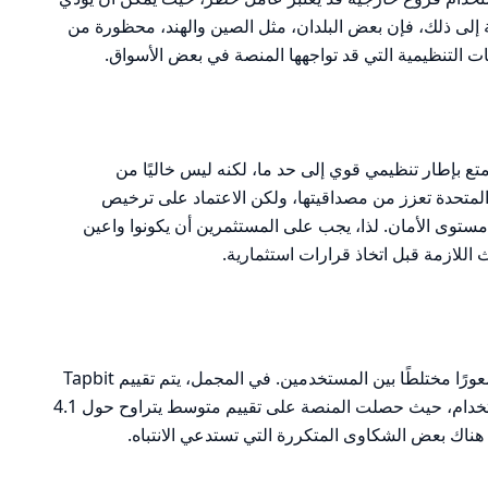
 إلى ذلك، فإن بعض البلدان، مثل الصين والهند، محظورة من
ً على التحليل، يمكن القول إن Tapbit يتمتع بإطار تنظيمي قوي إلى حد ما، لكنه ليس خاليًا من
المتحدة تعزز من مصداقيتها، ولكن الاعتماد على ترخيص
توى الأمان. لذا، يجب على المستثمرين أن يكونوا واعين
 اللازمة قبل اتخاذ قرارات استثمارية.
تظهر المراجعات المتعلقة بمنصة Tapbit شعورًا مختلطًا بين المستخدمين. في المجمل، يتم تقييم Tapbit
بشكل إيجابي من حيث الأمان وسهولة الاستخدام، حيث حصلت المنصة على تقييم متوسط يتراوح حول 4.1