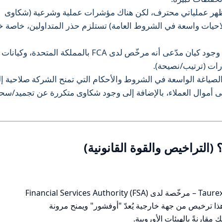
ة تراخيص ومظهر عملياتي محترف، لكن هناك مؤشرات عملية وشرعية (شكاوى
يات واسعة في الشروط العامة) تستلزم حذر المتداولين، خاصة خ
أهم نقطة إيجابية: تواجد تنظيمي متعدد – وجود كيان مدّعى أنه مرخّص لدى FCA بالمملكة المتحدة، وكيانات
الصياغة الواسعة في الشروط والأحكام التي تمنح الشركة صلاحية إل
موال العملاء، بالإضافة إلى وجود شكاوى متكررة عن تجميد/س
Taurex Global Limited / Taurex Global – مرخّصة لدى Financial Services Authority (FSA)
لسيشيل (رقم رخصة SD092). هذا ترخيص من جهة خارجية يُعدّ "أوفشور" ويمنح مرونة
مقارنةً بالهيئات الأوروبية.