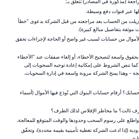
ة (مذكورة في المصادر) تتعلّق بـ:
لها عبر قنوات دفع وسيطة.
ة أزيلت من الحساب بعد مراجعته من قبل الشركة بدعوى "خطأ
 موثقة بتفاصيل مبالغ كبيرة).
أموال من حسابات لسبب غير واضح أو الحاجة لإجراءات تحقق
وق واسعة لتصحيح الأخطاء، أو إلغاء صفقات عند "الأخطاء
ما تنص الشروط على إمكانية إعادة توجيه السحوبات إلى
ة – وهذا يمنح الشركة مرونة واسعة في إدارة السحوبات.
سابك؟ أرقام حسابات البنوك التي تُودَع فيها الأموال (أسماء
ف ثالث؟ ما مخاطر الإفلاس لذلك الطرف؟
لع على رسوم السحب وحدودها والوقت المتوقع للمعالجة.
دودية (إذا ادعت الشركة تغطية تأمينية بقيمة محددة)، وتحقّق
ية.