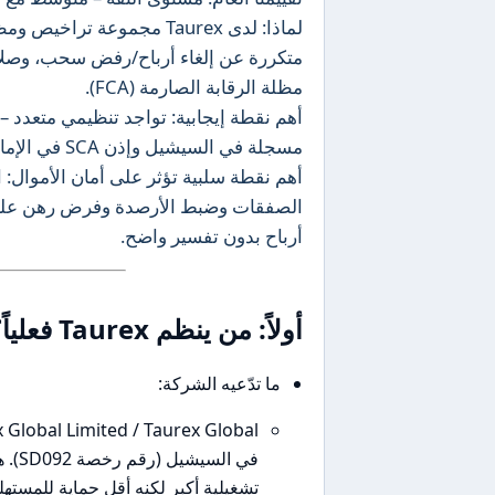
لماذا: لدى Taurex مجموع
متكررة عن إلغاء أرباح/رفض سحب، وصلاح
مظلة الرقابة الصارمة (FCA).
مسجلة في السيشيل وإذن SCA في الإمارات (ترتيب/نصيحة).
أهم نقطة سلبية تؤثر على أمان الأموال: 
الصفقات وضبط الأرصدة وفرض رهن على أ
أرباح بدون تفسير واضح.
أولاً: من ينظم Taurex فعلياً؟ (التراخيص والقوة القانونية)
ما تدّعيه الشركة:
في ا
تشغيلية أكبر لكنه أقل حماية للمستهلك 