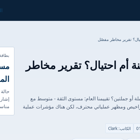
ال
بطاقة
ركة Taurex آمنة أم احتيال؟ تقرير مخاطر
مست
الم
حالة 
: كيف نقيم أمان Taurex في جملة أو جملتين؟ تقييمنا العام: مستوى الثقة - متوسط مع
إشارا
لماذا: لدى Taurex مجموعة تراخيص ومظهر عملياتي محترف، لكن هناك مؤشرات عملية
مناسب
الكاتب: Clark