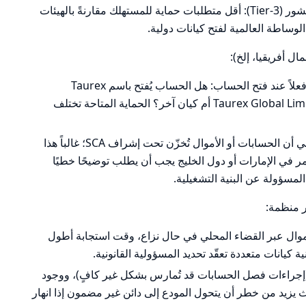
FSA (السيشيل) – تصنيف أضعف/أوفشور (Tier-3): أقل متطلبات حماية للمستهلك مقارنةً بالهيئات
ساطة العالمية لفتح كيانات دولية.
ال أفريقيا، إلخ):
عليك التأكد من أي كيان تتعامل معه فعلاً عند فتح الحساب: هل الحساب يُفتح باسم Taurex
Limited (UK) أم Taurex Global Limited (Seychelles) أم كيان آخر؟ الحماية المتاحة تختلف
وجود ترخيص SCA في الإمارات لا يعني أن الحسابات أو الأموال تُخزّن تحت إشراف SCA؛ غالباً هذا
تثمر في الإمارات أو دول الخليج يجب أن يطلب توضيحًا خطيًا
لمسؤولة عن البنية التشغيلية.
ر منظمة:
موال عبر القضاء المحلي في حال نزاع، وقت استجابة أطول
ة كيانات متعددة تعقّد تحديد المسؤولية القانونية.
 (إجراءات فصل الحسابات قد تُمارس بشكل غير كافٍ)، ووجود
يد من خطر أن يتحول المودع إلى دائن غير مضمون إذا انهار