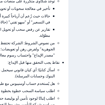
توجد شكاوى متكررة على منصات مراجع
تأخير في معالجة سحوبات أو تحوي
حالات حيث زُعم أن أرباحاً كبير
في التسعير" أو "سهو تقني" (حالات
تقارير عن رفض سحب أو تحويل ال
مطوّلة.
من نصوص الشروط: الشركة تحتفظ بحق
الجوهرية" ولفرض رهن أو تعويضات؛ ك
"مصدر الإيداع" واحتساب رسوم معالج
نقاط يجب التحقق منها قبل الإيداع:
اسأل كتابيًا: أي كيان قانوني سيحمل ح
البنوك وحسابات المرسلة).
هل يُستخدم حساب أومنيبوس مع طر
اطلب سياسة السحب خطوة بخطوة واط
اطلب إثباتًا لوجود تأمين أو بوليصة ح
من اسم شركة التأمين وشروط التغط