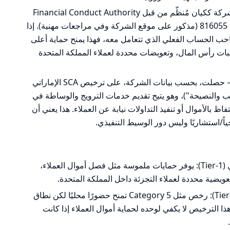
Taurex Limited – تُذكر في مواد الشركة ككيان مُنظّم من قبل Financial Conduct Authority
(FCA) في المملكة المتحدة تحت رقم 816055 (مذكور على موقع الشركة وفي مراجعات مهنية). إذا
يل فعلياً وكيان FCA هو صاحب الحساب الفعلي الذي تتعامل معه، فهذا يمنح حماية أعلى
ات رأس المال، وتعويضات محددة لعملاء المملكة المتحدة
Taurex Financial Services L.L.C. – حصلت، بحسب بيانات الشركة، على ترخيص SCA الإماراتي
(ترخيص "الترتيب والنصيحة")، وهو يتيح تقديم خدمات الترويج والوساطة في
فاظ بالأموال أو تنفيذ التداولات نيابة عن العملاء. هذا يعني أن
يجياً/استشاريًا وليس دور الوسيط التنفيذي.
FCA (المملكة المتحدة) – تصنيف قوي (Tier-1): يوفر حمايات ملموسة مثل فصل أموال العملاء،
يضية محددة لعملاء التجزئة داخل المملكة المتحدة.
SCA (الإمارات) – تصنيف متوسط (Tier-2): رخص مثل Category 5 تمنح حضورًا محليًا لكن نطاق
 الترخيص لا يكفي لوحده لحماية أموال العملاء إذا كانت