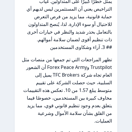
يمثل خطرًا كبيرًا على المتداولين. غياب
التراخيص يعني أن المستثمرين ليس لديهم أي
حماية قانونية، مما يزيد من فرص التعرض
للاحتيال أو سوء الإدارة. لذا، يُنصح المتداولون
بالتعامل بحذر شديد والنظر في خيارات أخرى
ذات تنظيم أقوى لضمان سلامة أموالهم.
## 3. آراء وشكاوى المستخدمين
تظهر المراجعات التي تم جمعها من منصات مثل
Trustpilot وForex Peace Army أن الشعور
العام تجاه شركة TFC Brokers يميل إلى
السلبية، حيث حصلت الشركة على تقييم
متوسط يبلغ 1.57 من 10. تعكس هذه التقييمات
مخاوف كبيرة بين المستخدمين، خصوصًا فيما
يتعلق بعدم وجود تنظيم قانوني قوي، مما يزيد
من القلق بشأن سلامة الأموال وشرعية
العمليات.