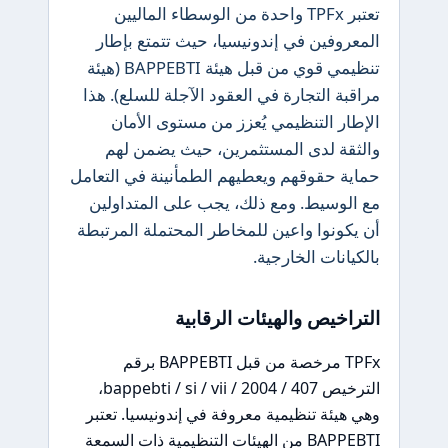
تعتبر TPFx واحدة من الوسطاء الماليين
المعروفين في إندونيسيا، حيث تتمتع بإطار
تنظيمي قوي من قبل هيئة BAPPEBTI (هيئة
مراقبة التجارة في العقود الآجلة للسلع). هذا
الإطار التنظيمي يُعزز من مستوى الأمان
والثقة لدى المستثمرين، حيث يضمن لهم
حماية حقوقهم ويعطيهم الطمأنينة في التعامل
مع الوسيط. ومع ذلك، يجب على المتداولين
أن يكونوا واعين للمخاطر المحتملة المرتبطة
بالكيانات الخارجية.
التراخيص والهيئات الرقابية
TPFx مرخصة من قبل BAPPEBTI برقم
الترخيص 407 / bappebti / si / vii / 2004،
وهي هيئة تنظيمية معروفة في إندونيسيا. تعتبر
BAPPEBTI من الهيئات التنظيمية ذات السمعة