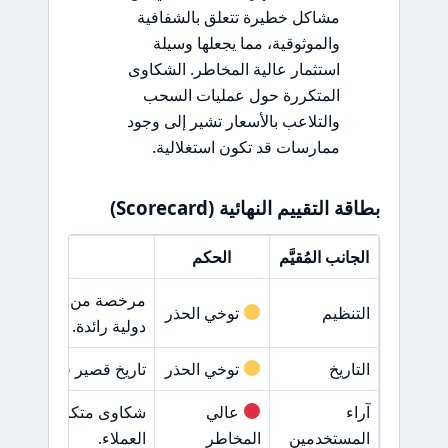
مشاكل خطيرة تتعلق بالشفافية
والموثوقية، مما يجعلها وسيلة
استثمار عالية المخاطر. الشكاوى
المتكررة حول عمليات السحب
والتلاعب بالأسعار تشير إلى وجود
ممارسات قد تكون استغلالية.
بطاقة التقييم النهائية (Scorecard)
الجانب المُقيَّم
الحكم
السبب
التنظيم
توخي الحذر
دولية رائدة.
التاريخ
توخي الحذر
تاريخ قصير في السوق مق
آراء
عالي
شكاوى متكررة حول م
المستخدمين
المخاطر
العملاء.