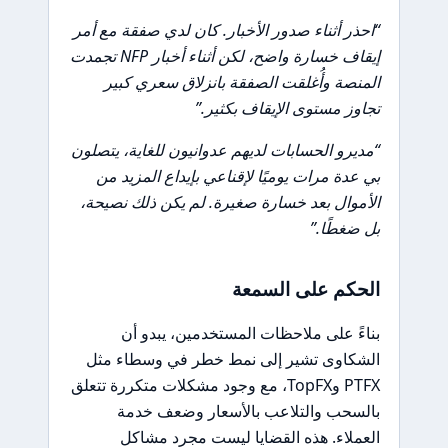
“احذر أثناء صدور الأخبار. كان لدي صفقة مع أمر
إيقاف خسارة واضح، لكن أثناء أخبار NFP تجمدت
المنصة وأُغلقت الصفقة بانزلاق سعري كبير
تجاوز مستوى الإيقاف بكثير.”
“مديرو الحسابات لديهم عدوانيون للغاية، يتصلون
بي عدة مرات يوميًا لإقناعي بإيداع المزيد من
الأموال بعد خسارة صغيرة. لم يكن ذلك نصيحة،
بل ضغطًا.”
الحكم على السمعة
بناءً على ملاحظات المستخدمين، يبدو أن
الشكاوى تشير إلى نمط خطر في وسطاء مثل
PTFX وTopFX، مع وجود مشكلات متكررة تتعلق
بالسحب والتلاعب بالأسعار وضعف خدمة
العملاء. هذه القضايا ليست مجرد مشاكل