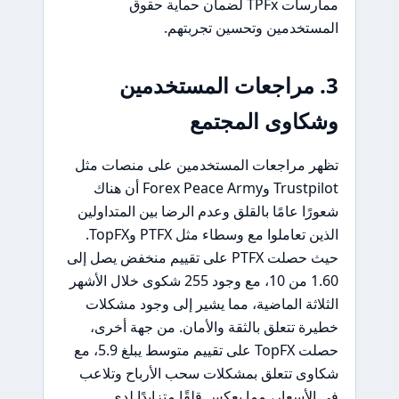
ممارسات TPFx لضمان حماية حقوق
المستخدمين وتحسين تجربتهم.
3. مراجعات المستخدمين
وشكاوى المجتمع
تظهر مراجعات المستخدمين على منصات مثل
Trustpilot وForex Peace Army أن هناك
شعورًا عامًا بالقلق وعدم الرضا بين المتداولين
الذين تعاملوا مع وسطاء مثل PTFX وTopFX.
حيث حصلت PTFX على تقييم منخفض يصل إلى
1.60 من 10، مع وجود 255 شكوى خلال الأشهر
الثلاثة الماضية، مما يشير إلى وجود مشكلات
خطيرة تتعلق بالثقة والأمان. من جهة أخرى،
حصلت TopFX على تقييم متوسط يبلغ 5.9، مع
شكاوى تتعلق بمشكلات سحب الأرباح وتلاعب
في الأسعار، مما يعكس قلقًا متزايدًا لدى