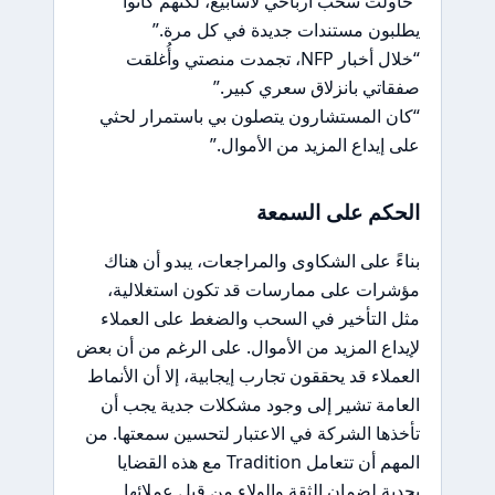
“حاولت سحب أرباحي لأسابيع، لكنهم كانوا
يطلبون مستندات جديدة في كل مرة.”
“خلال أخبار NFP، تجمدت منصتي وأُغلقت
صفقاتي بانزلاق سعري كبير.”
“كان المستشارون يتصلون بي باستمرار لحثي
على إيداع المزيد من الأموال.”
الحكم على السمعة
بناءً على الشكاوى والمراجعات، يبدو أن هناك
مؤشرات على ممارسات قد تكون استغلالية،
مثل التأخير في السحب والضغط على العملاء
لإيداع المزيد من الأموال. على الرغم من أن بعض
العملاء قد يحققون تجارب إيجابية، إلا أن الأنماط
العامة تشير إلى وجود مشكلات جدية يجب أن
تأخذها الشركة في الاعتبار لتحسين سمعتها. من
المهم أن تتعامل Tradition مع هذه القضايا
بجدية لضمان الثقة والولاء من قبل عملائها