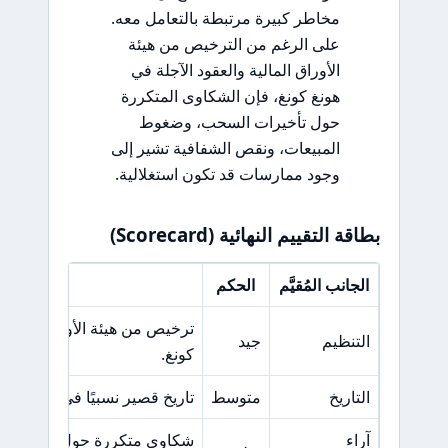
مخاطر كبيرة مرتبطة بالتعامل معه.
على الرغم من الترخيص من هيئة
الأوراق المالية والعقود الآجلة في
هونغ كونغ، فإن الشكاوى المتكررة
حول تأخيرات السحب، وضغوط
المبيعات، ونقص الشفافية تشير إلى
وجود ممارسات قد تكون استغلالية.
بطاقة التقييم النهائية (Scorecard)
الجانب المُقيَّم
الحكم
السبب ال
ترخيص من هيئة الأوراق المالية
التنظيم
جيد
كونغ.
التاريخ
متوسط
تاريخ قصير نسبيًا في السوق 
آراء
شكاوى متكررة حول تأخيرات