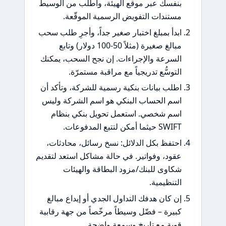
بنفسك عبر موقع الهيئة، واطلب من الوسيط
مستندات التفويض الرسمية الموقّعة.
ابدأ بمبلغ اختبار صغير جداً، وأجرِ طلب سحب
مبالغ صغيرة (مثلاً 50-100 دولار) وتابع
السرعة والإجراءات. إن نجح السحب، يمكنك
التوسُّع تدريجياً مع مراقبة مستمرّة.
اطلب بيانات بنكية رسمية للشركة، وتأكد أن
اسم الحساب البنكي هو اسم الشركة وليس
اسم شخصي. استعمل تحويل بنكي بنظام
SWIFT حيثما أمكن لتتبع المدفوعات.
احتفظ بكل الدلائل: نسخ رسائل، محادثات،
عقود، وفواتير. في حالة مشاكل استعد لتقديم
شكاوى للبنك/مزود البطاقة والهيئات
التنظيمية.
إن كان هدفك التداول الجدي أو إيداع مبالغ
كبيرة – فضّل وسيطاً مرخّصاً من جهة رقابية
قوية مع تاريخ وسمعة واضحة.