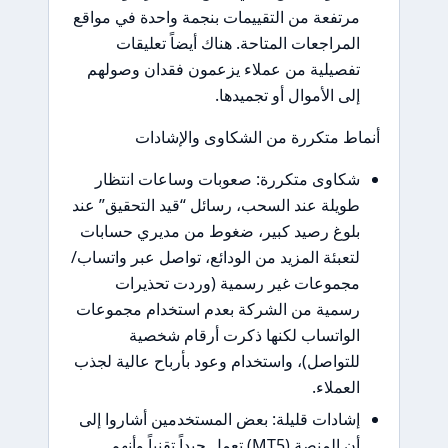
مرتفعة من التقييمات بنجمة واحدة في مواقع
المراجعات المتاحة. هناك أيضاً تعليقات
تفصيلية من عملاء يزعمون فقدان وصولهم
إلى الأموال أو تجميدها.
أنماط متكررة من الشكاوى والإشادات
شكاوى متكررة: صعوبات وساعات انتظار
طويلة عند السحب، رسائل “قيد التحقيق” عند
بلوغ رصيد كبير، ضغوط من مديري حسابات
لتعبئة المزيد من الودائع، تواصل عبر واتساب/
مجموعات غير رسمية (وردت تحذيرات
رسمية من الشركة بعدم استخدام مجموعات
الواتساب لكنها ذكرت أرقام شخصية
للتواصل)، واستخدام وعود بأرباح عالية لجذب
العملاء.
إشادات قليلة: بعض المستخدمين أشاروا إلى
أن المنصة (MT5) تعمل جيداً تقنياً وأنهم