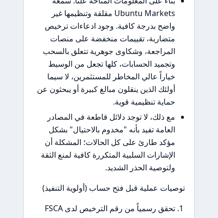
بناءً على المعلومات المتاحة علناً: سمعة
Ubuntu Markets مقلقة وتنظيمها غير
واضح بدرجة كافية. وجود ادعاءات ترخيص
متضاربة، تقييمات منخفضة على منصات
المراجعة، وشكاوى جوهرية تتعلق بالسحب
وتجميد الحسابات، كلها تجعل من الوسيط
خياراً عالي المخاطر للمستثمرين، لا سيما
أولئك الذين ينقلون مبالغ كبيرة أو يبحثون عن
حماية تنظيمية قوية.
مع ذلك، لا توجد دلائل قاطعة في المصادر
العامة تفيد بأنه "مخدوم بالاحتيال" بشكل
مؤكد طارئ على كل الحالات؛ المشكلة أن
الإشارات السلبية المتكررة كافية لمنع الثقة
ولتوصية الحذر الشديد.
توصيات عملية قبل فتح حساب (أولوية التنفيذ)
تحقق رسمياً من رقم الترخيص لدى FSCA