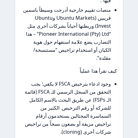
فيها”.
منصات تقييم خارجية أدرجت وسيطاً باسمين
قريبين (Ubuntu Markets وUbuntu
Invest) وربطتها أحياناً بشركات أخرى مثل
“Pioneer International (Pty) Ltd” – هذا
التضارب يضع علامة استفهام حول هوية
الكيان أو استخدام تراخيص “مستنسخة/
مقلدة”.
كيف نقرأ هذا عملياً
وجود ادعاء بترخيص FSCA لا يكفي؛ يجب
التحقق من السجل الرسمي للـ FSCA (قائمة
الـ FSPs) عن طريق البحث بالاسم الكامل
للشركة أو رقم الترخيص. الكثير من
السماسرة المحتالين يستخدمون أرقام
تراخيص مزيفة أو يضعون نسخاً من تراخيص
شركات أخرى (cloning).