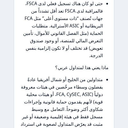
حتى لو كان هناك تسجيل فعلي لدى FSCA،
فالمراقبة لدى FSCA تعد أقل تشدداً من
جهات تُصنف “ذات مستوى أعلى” مثل FCA
البريطانية أو ASIC الأسترالية. متطلبات
الحماية (مثل الفصل القانوني للأموال، تأمين
التعرض المالي للمنصة، أو وجود صندوق
تعويض) قد تختلف أو لا تكون إلزامية بنفس
الدرجة.
ماذا يعني هذا لمتداول عربي؟
متداولين من الخليج أو شمال أفريقيا عادةً
يفضلون وسطاء مرخّصين في هيئات معروفة
دولياً (FCA, CySEC, ASIC، أو هيئات محلية
قوية) لأنهم يقدمون حماية قانونية وإجراءات
شكاوى أكثر وضوحاً. التعامل مع وسيط
مسجل فقط في هيئة إقليمية وضعيفة أو غير
مثبت قد يعرّض المتداول لصعوبة في استرداد