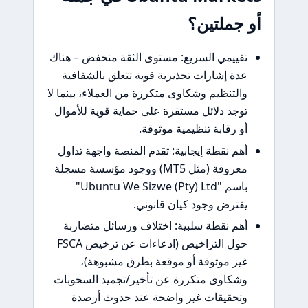
أو جملتين؟
تقييمي السريع: مستوى الثقة منخفض – هناك
عدة إشارات تحذيرية قوية تتعلق بالشفافية
والتنظيم وشكاوى متكررة من العملاء، بينما لا
توجد دلائل مستقرة على حماية قوية للأموال
أو رقابة تنظيمية موثوقة.
أهم نقطة إيجابية: تقدم المنصة واجهة تداول
معروفة (مثل MT5) ووجود مؤسسة مسجلة
باسم "Ubuntu We Sizwe (Pty) Ltd"
يفترض وجود كيان قانوني.
أهم نقطة سلبية: اختلاف ورسائل متضاربة
حول التراخيص (ادعاءات عن ترخيص FSCA
غير موثوقة أو موقعة بطرق مشبوهة)،
وشكاوى متكررة عن تأخير/تجميد السحوبات
وتحقيقات غير واضحة عند حدوث أرصدة