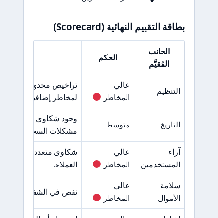
بطاقة التقييم النهائية (Scorecard)
الجانب
الحكم
السبب 
المُقيَّم
عالي
تراخيص محدودة ووجود ف
التنظيم
المخاطر
لمخاطر إضافية.
وجود شكاوى متكررة من
التاريخ
متوسط
مشكلات السحب.
آراء
عالي
شكاوى متعددة حول تأخ
المستخدمين
المخاطر
العملاء.
سلامة
عالي
نقص في الشفافية حول ال
الأموال
المخاطر