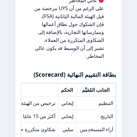
عالي المخاطر
على الرغم من أن UYS مرخصة من
قبل الهيئة المالية اليابانية (FSA)،
فإن الشكوك حول نطاق أعمالها
وممارساتها التجارية، بالإضافة إلى
الشكاوى المتكررة من العملاء،
تشير إلى أن الوسيط قد يكون عالي
المخاطر.
بطاقة التقييم النهائية (Scorecard)
الجانب المُقيَّم
الحكم
السبب ال
التنظيم
إيجابي
ترخيص من الهيئة المالية اليابانية 
التاريخ
إيجابي
أكثر من 15 عامًا من الخبرة في السوق.
آراء المستخدمين
سلبي
شكاوى متكررة حول مشاكل 