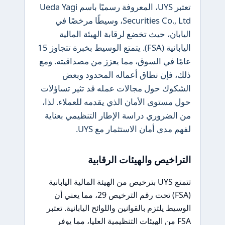
تعتبر UYS، المعروفة رسميًا باسم Ueda Yagi
Securities Co., Ltd، وسيطًا مرخصًا في
اليابان، حيث تخضع لرقابة الهيئة المالية
اليابانية (FSA). يتمتع الوسيط بخبرة تتجاوز 15
عامًا في السوق، مما يعزز من مصداقيته. ومع
ذلك، فإن نطاق أعماله المحدود وبعض
الشكوك حول مجالات عمله قد تثير تساؤلات
حول مستوى الأمان الذي يقدمه للعملاء. لذا،
من الضروري دراسة الإطار التنظيمي بعناية
لفهم مدى أمان الاستثمار مع UYS.
التراخيص والهيئات الرقابية
تتمتع UYS بترخيص من الهيئة المالية اليابانية
(FSA) تحت رقم الترخيص 29، مما يعني أن
الوسيط يلتزم بالقوانين واللوائح اليابانية. تعتبر
FSA من الهيئات التنظيمية العليا، مما يوفر