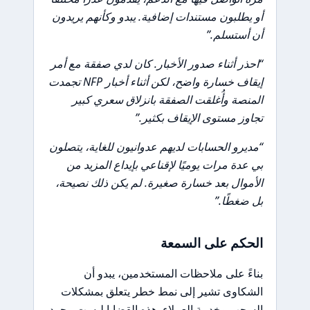
أو يطلبون مستندات إضافية. يبدو وكأنهم يريدون
أن أستسلم.”
“احذر أثناء صدور الأخبار. كان لدي صفقة مع أمر
إيقاف خسارة واضح، لكن أثناء أخبار NFP تجمدت
المنصة وأُغلقت الصفقة بانزلاق سعري كبير
تجاوز مستوى الإيقاف بكثير.”
“مديرو الحسابات لديهم عدوانيون للغاية، يتصلون
بي عدة مرات يوميًا لإقناعي بإيداع المزيد من
الأموال بعد خسارة صغيرة. لم يكن ذلك نصيحة،
بل ضغطًا.”
الحكم على السمعة
بناءً على ملاحظات المستخدمين، يبدو أن
الشكاوى تشير إلى نمط خطر يتعلق بمشكلات
السحب وخدمة العملاء. هذه القضايا ليست مجرد