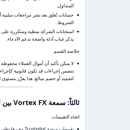
المتداول.
حسابات تُغلق بعد نشر مراجعات سلبية أ
الشروط.
استجابات الشركة نمطية ومتكررة على صف
يذكر غياب أدلة واضحة تدعم الادعاء.
خلاصة القسم
لا يمكن تأكيد أن أموال العملاء محفوظ
لتجميد أو خصم مبالغ. هذا يعزّز مستوى ا
ثالثاً: سمعة Vortex FX بين المتداولين العرب وعالمياً
اتجاه التقييمات
تقييمات منصة ilot