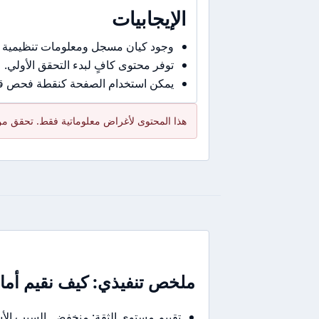
الإيجابيات
وجود كيان مسجل ومعلومات تنظيمية 
توفر محتوى كافٍ لبدء التحقق الأولي.
يمكن استخدام الصفحة كنقطة فحص قبل
هذا المحتوى لأغراض معلوماتية فقط. تحقق من 
ملخص تنفيذي: كيف نقيم أمان Vortex FX في جملة أو جمل
تقييم مستوى الثقة: منخفض. السبب ال