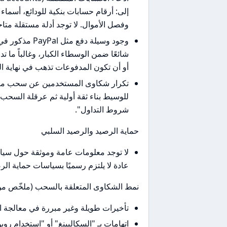
إلى: أرقام حسابات بنكية للودائع، أسماء
وفصل الأموال. لا توجد أدلة مستقلة متاحة للعا
وجود وسيلة دف
شائعًا ضمن الوسطاء الكبار، وغالباً ما
أو أن تكون المدفوعات تذهب في نهاية المطاف إ
تكرار شكاوى المستخدمين عن سحب مبال
للوسيط بناء ثقة أولية ثم عرقلة السحب 
شروط التداول".
حماية الرصيد والرصيد السلبي
عادة لا يلتزم رسميًا بسياسات حماية ا
نمط الشكاوى المتعلقة بالسحب (ملخّص من
تأخيرات طويلة وغير مبررة في معالجة ا
اتهامات بـ "السكالبينغ" أو "استخدام 