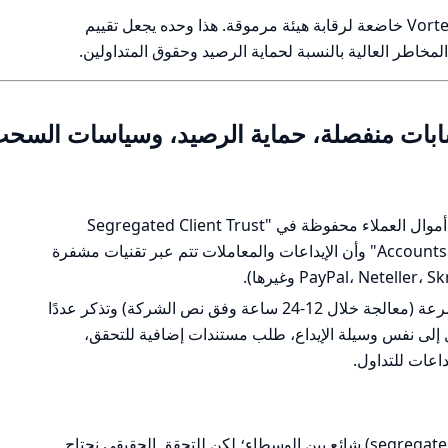
لا يوجد دليل مستقل واضح على أن Vortex FX خاضعة لرقابة هيئة مرموقة. هذا وحده يجعل تقييم
مخاطر العالية بالنسبة لحماية الرصيد وحقوق المتداولين.
حسابات منفصلة، حماية الرصيد، وسياسات السح
على موقع Vortex FX توجد عبارات بأن أموال العملاء محفوظة في "Segregated Client Trust
Accounts with Top-Tier International Banks" وأن الإيداعات والمعاملات تتم عبر تقنيات مشفرة
سياسة السحب المنشورة تُركّز على السرعة (معالجة خلال 12-24 ساعة وفق نص الشركة) وتذكر عددًا
لى نفس وسيلة الإيداع، طلب مستندات إضافية للتحقق،
اعات للتداول.
ادعاء الحسابات المنفصلة (segregated accounts) شائع بين الوسطاء؛ لكن للتحقق الحقيقي نحتاج