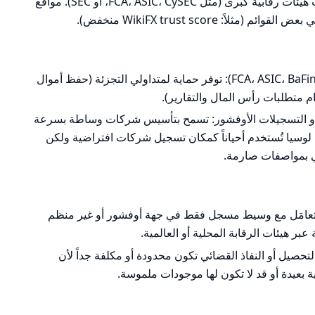
"غير مُنظمة" أو أنها لا تظهر على سجلات هيئات رقابية كبرى (مثل FCA، ASIC، CySEC، أو SEC). مواقع
ً: WikiFX trust score منخفض).
هيئات "الدرجات العليا" (FCA، ASIC، BaFin، FINMA، SEC): توفر حماية لمتداولي التجزئة (حفظ أموال
م متطلبات رأس المال والتقارير).
أو التسجيلات الأوفشور: تسمح بتأسيس شركات وساطة بسرعة
ت لوسيا تُستخدم أحياناً كمكان تسجيل شركات افتراضية ولكن
ي بمواصفات صارمة.
ذا تعامَل مع وسيط مسجل فقط في جهة أوفشور أو غير منظم
 عبر هيئات الرقابة المحلية أو العالمية.
تحصيل أو النفاذ القضائي تكون محدودة أو مكلفة جداً لأن
بعيدة أو قد لا تكون لها موجودات ملموسة.