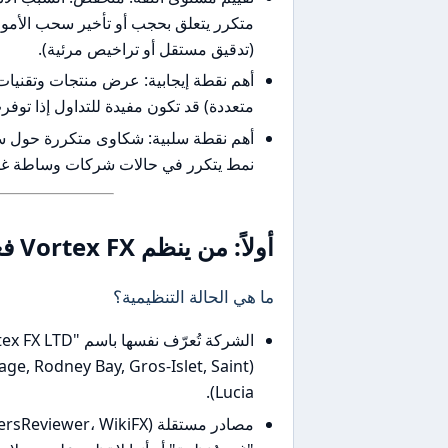
متكرر يتعلق بحجب أو تأخير سحب الأموال،
(تدقيق مستقل أو تراخيص مرئية).
متعددة) قد تكون مفيدة للتداول إذا توفرت
أهم نقطة سلبية: شكاوى متكررة حول سح
نمط يتكرر في حالات شركات وساطة غير 
أولاً: من ينظم Vortex FX فعلياً؟ (التراخيص والقوة القانونية)
ما هي الحالة التنظیمية؟
age, Rodney Bay, Gros-Islet, Saint
Lucia).