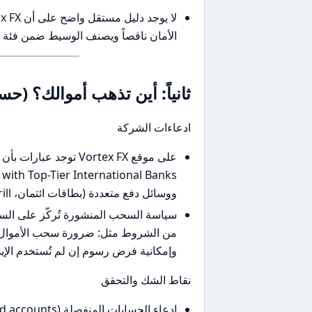
الأمان ناقصاً ويصنف الوسيط ضمن فئة ال
ثانياً: أين تذهب أموالك؟ (
ادعاءات الشركة
ووسائل دفع متعددة (بطاقات ائتمان، PayPal، Neteller، Skrill وغيرها).
من الشروط مثل: ضرورة سحب الأموال إ
وإمكانية فرض رسوم إن لم تُستخدم الإيد
نقاط الشك والتحقق