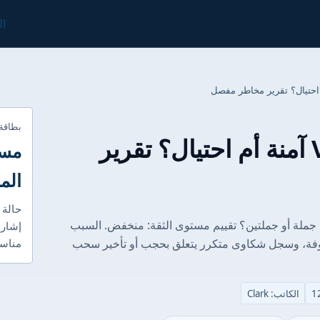
ال
بطاقة
هل شركة Vortex FX آمنة أم احتيال؟ تقرير
مست
الم
حالة 
نفيذي: كيف نقيم أمان Vortex FX في جملة أو جملتين؟ تقييم مستوى الثقة: منخفض. السبب
إشارا
وفة، وسجل شكاوى متكرر يتعلق بحجب أو تأخير سحب
مناسب
الكاتب: Clark