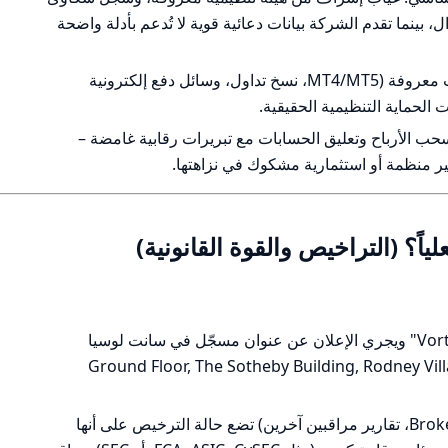
 بينما تقدم الشركة بيانات دعائية قوية لا تُدعم بأدلة واضحة
أهم نقطة إيجابية: عرض منتجات وتقنيات معروفة (MT4/MT5، نسخ تداول، وسائل دفع إلكترونية
 الحماية التنظيمية الحقيقية.
ب الأرباح وتعليق الحسابات مع تبريرات رقابية غامضة –
منظمة أو استثمارية مشكوك في نزاهتها.
الشركة تُعرّف نفسها باسم "Vortex FX LTD" ويجري الإعلان عن عنوان مسجّل في سانت لوسيا
(Ground Floor, The Sotheby Building, Rodney Vill
مصادر مستقلة (BrokersReviewer، WikiFX، تقارير مراقبين آخرين) تضع حالة الترخيص على أنها