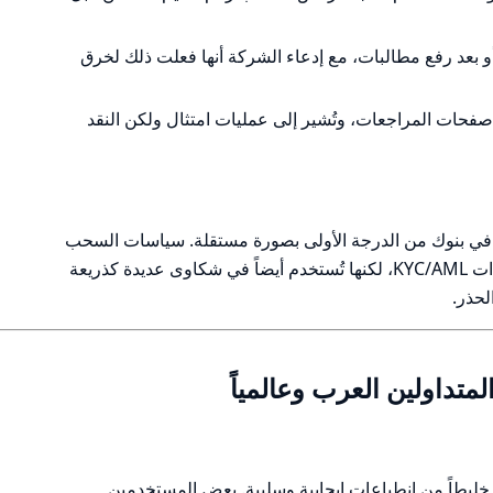
و بعد رفع مطالبات، مع إدعاء الشركة أنها فعلت ذلك لخرق
حات المراجعات، وتُشير إلى عمليات امتثال ولكن النقد
ة في بنوك من الدرجة الأولى بصورة مستقلة. سياسات السحب
تتضمن إجراءات قد تكون قانونية كإجراءات KYC/AML، لكنها تُستخدم أيضاً في شكاوى عديدة كذريعة
لحذر.
Trustp وغيرها تظهر خليطاً من انطباعات إيجابية وسلبية. بعض المستخدمين