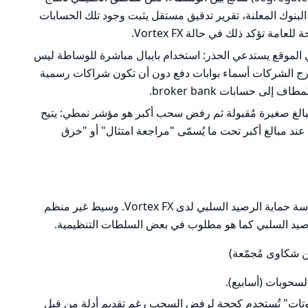
 البنوك المعلنة، تقرير تدقيق مستقل يثبت وجود تلك الحسابات
مة تؤكد ذلك في حالة Vortex FX.
ع مثل PayPal مذكور في الموقع يستدعي الحذر: استخدام بايبال مباشرة للوساطة ليس
 تدرج الشركات أسماء بوابات دفع دون أن تكون شراكات رسمية
لى حسابات broker bank.
غ صغيرة مُقبولة ثم رفض سحب أكبر هو مؤشر نمطي: يتيح
عند مبالغ أكبر تحت ما يُسمّى "مراجعة امتثال" أو "خرق
لا توجد معلومات عامة وموثقة حول سياسة حماية الرصيد السلبي لدى Vortex FX. وسيط غير منظم
لرصيد السلبي كما هو مطلوب في بعض السلطات التنظيمية.
 شكاوى مُجمّعة)
لسحوبات (أسابيع).
روبوتات" تُستخدم كحجة لرفض السحب رغم تقديم أدلة من قبل