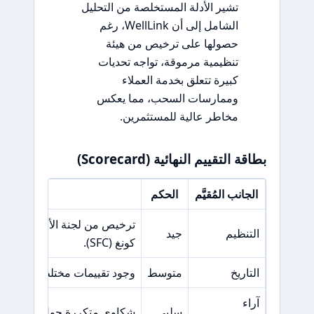
تشير الأدلة المستخلصة من التحليل
الشامل إلى أن WellLink، رغم
حصولها على ترخيص من هيئة
تنظيمية مرموقة، تواجه تحديات
كبيرة تتعلق بخدمة العملاء
وممارسات السحب، مما يعكس
مخاطر عالية للمستثمرين.
بطاقة التقييم النهائية (Scorecard)
الجانب المُقيَّم
الحكم
السبب ال
ترخيص من لجنة الأوراق المالية
التنظيم
جيد
كونغ (SFC).
التاريخ
متوسط
وجود تقييمات مختلطة من الم
آراء
سلبي
شكاوى متكررة حول مشاكل ال