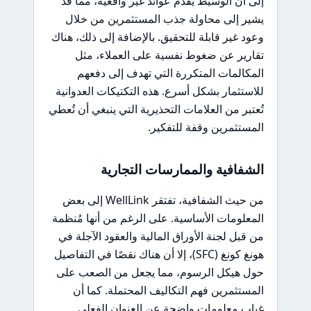
إلى أن الوسيط يقدم عوائد غير واقعية، مما قد
يشير إلى محاولة جذب المستثمرين من خلال
وعود غير قابلة للتحقيق. بالإضافة إلى ذلك، هناك
تقارير عن ضغوط نفسية على العملاء، مثل
المكالمات المتكررة التي تهدف إلى دفعهم
للاستثمار بشكل أسرع. هذه التكتيكات العدوانية
تُعتبر من العلامات التحذيرية التي ينبغي أن تُعطي
المستثمرين وقفة للتفكير.
الشفافية والممارسات التجارية
من حيث الشفافية، تفتقر WellLink إلى بعض
المعلومات الأساسية. على الرغم من أنها مُنظمة
من قبل لجنة الأوراق المالية والعقود الآجلة في
هونغ كونغ (SFC)، إلا أن هناك نقصًا في التفاصيل
حول هيكل الرسوم، مما يجعل من الصعب على
المستثمرين فهم التكاليف المحتملة. كما أن
غياب معلومات واضحة عن العنوان الفعلي