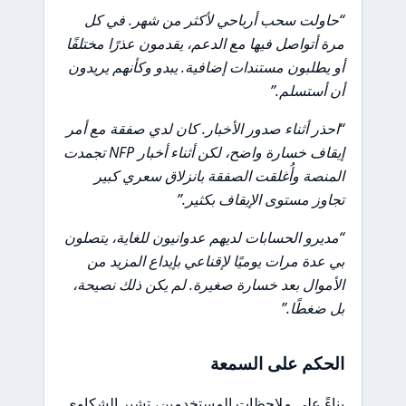
“حاولت سحب أرباحي لأكثر من شهر. في كل
مرة أتواصل فيها مع الدعم، يقدمون عذرًا مختلفًا
أو يطلبون مستندات إضافية. يبدو وكأنهم يريدون
أن أستسلم.”
“احذر أثناء صدور الأخبار. كان لدي صفقة مع أمر
إيقاف خسارة واضح، لكن أثناء أخبار NFP تجمدت
المنصة وأُغلقت الصفقة بانزلاق سعري كبير
تجاوز مستوى الإيقاف بكثير.”
“مديرو الحسابات لديهم عدوانيون للغاية، يتصلون
بي عدة مرات يوميًا لإقناعي بإيداع المزيد من
الأموال بعد خسارة صغيرة. لم يكن ذلك نصيحة،
بل ضغطًا.”
الحكم على السمعة
بناءً على ملاحظات المستخدمين، تشير الشكاوى