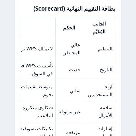
بطاقة التقييم النهائية (Scorecard)
الجانب
الحكم
السبب ا
المُقيَّم
عالي
التنظيم
لا تمتلك WPS ترخيصًا من أي هيئة تنظيمية موثوقة.
المخاطر
التاريخ
حديث
في السوق.
آراء
سلبي
المستخدمين
نجوم.
سلامة
شكاوى متكررة حول صعوبا
غير موثوقة
الأموال
التلاعب.
إشارات
تكتيكات تسويقية عدوانية و
مرتفعة