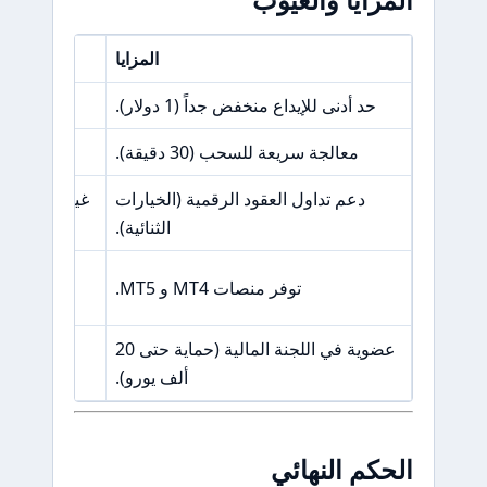
المزايا
حد أدنى للإيداع منخفض جداً (1 دولار).
تنظيم خارجي (Offshore) 
معالجة سريعة للسحب (30 دقيقة).
فرض رس
دعم تداول العقود الرقمية (الخيارات
الثنائية).
فروقا
توفر منصات MT4 و MT5.
عضوية في اللجنة المالية (حماية حتى 20
الموقع ي
ألف يورو).
الحكم النهائي