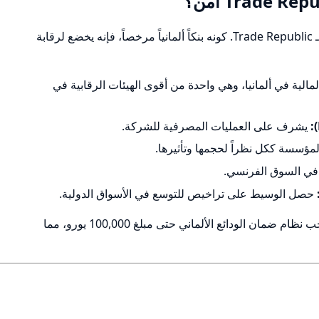
تعتبر السلامة القانونية هي الركيزة الأقوى لـ Trade Republic. كونه بنكاً ألمانياً مرخصاً، فإنه يخضع لرقابة
 المالية في ألمانيا، وهي واحدة من أقوى الهيئات الرقابية في
يشرف على العمليات المصرفية للشركة.
مؤسسة ككل نظراً لحجمها وتأثيرها.
ي السوق الفرنسي.
حصل الوسيط على تراخيص للتوسع في الأسواق الدولية.
أموال المودعين محمية بموجب نظام ضمان الودائع الألماني حتى مبلغ 100,000 يورو، مما