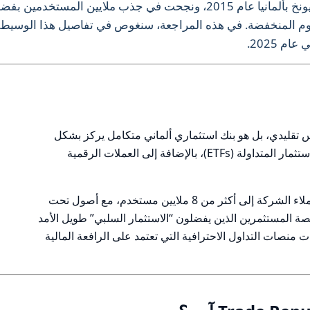
السنوات الأخيرة. تأسست الشركة في ميونخ بألمانيا عام 2015، ونجحت في جذب ملايين المستخدمين ب
سوم المنخفضة. في هذه المراجعة، سنغوص في تفاصيل هذا الوسيط
م 2025.
يط فوركس تقليدي، بل هو بنك استثماري ألماني متكامل يركز بشكل
أساسي على الأسهم، السندات، وصناديق الاستثمار المتداولة (ETFs)، بالإضافة إلى العملات الرقمية
بحلول منتصف عام 2025، وصلت قاعدة عملاء الشركة إلى أكثر من 8 ملايين مستخدم، مع أصول تحت
. تستهدف المنصة المستثمرين الذين يفضلون “الاستثمار السلبي” طويل الأمد
ت منصات التداول الاحترافية التي تعتمد على الرافعة المالية