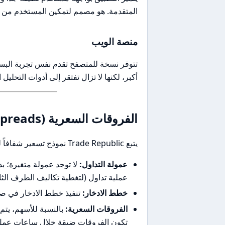
المتقدمة. هو مصمم لتمكين المستخدم من ت
منصة الويب
تتوفر نسخة للمتصفح تقدم نفس تجربة الب
أكبر، لكنها لا تزال تفتقر إلى أدوات التحليل العم
الفروقات السعرية (Spreads) والرسوم
يتبع Trade Republic نموذج تسعير شفافاً للغاية:
عمولة التداول:
لا توجد عمولة متغيرة؛ ب
عملية تداول (لتغطية تكاليف الطرف الثا
خطط الادخار:
تنفيذ خطط الادخار في صناديق ETFs والأسهم مجاني تماماً من 
الفروقات السعرية:
تكون الفروقات ضيقة خلال ساعات عمل 