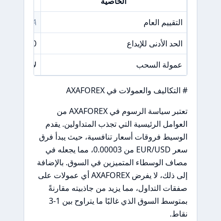
الخاصية
التقييم العام
N/A
الحد الأدنى للإيداع
2000 دولار
عمولة السحب
لا توجد عمو
# التكاليف والعمولات في AXAFOREX
تعتبر سياسة الرسوم في AXAFOREX من
العوامل الرئيسية التي تجذب المتداولين. يقدم
الوسيط فروقات أسعار تنافسية، حيث يبدأ فرق
سعر EUR/USD من 0.00003، مما يجعله في
مصاف الوسطاء المتميزين في السوق. بالإضافة
إلى ذلك، لا يفرض AXAFOREX أي عمولات على
صفقات التداول، مما يزيد من جاذبيته مقارنةً
بمتوسط السوق الذي غالبًا ما يتراوح بين 1-3
نقاط.