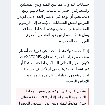
حسابات التداول، مما يتيح للمتداولين المبتدئين
والمحترفين اختيار ما يناسب احتياجاتهم. ومع
ذلك، يجب أن يؤخذ في الاعتبار الحد الأدنى للإيداع
المرتفع لبعض الحسابات، بالإضافة إلى الرسوم
المحتملة على السحب وعدم النشاط، مما قد
يمثل عائقًا للمتداولين غير النشطين أو ذوي
الميزانيات المحدودة.
إذا كنت متداولًا نشطًا تبحث عن فروقات أسعار
منخفضة وغياب العمولات، فإن AXAFOREX قد
تكون الخيار المثالي لك. لكن، إذا كنت مبتدئًا أو
غير نشط، فقد ترغب في استكشاف وسطاء
آخرين يقدمون خيارات أكثر مرونة من حيث
الإيداع والرسوم.
بشكل عام، على الرغم من بعض المخاطر
التنظيمية المحتملة، إلا أن AXAFOREX تظل
خيارًا موثوقًا للمتداولين الذين يسعون للحصول