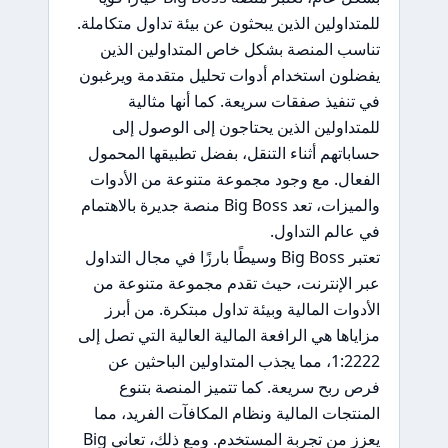
للمتداولين الذين يبحثون عن بيئة تداول متكاملة.
تناسب المنصة بشكل خاص المتداولين الذين
يفضلون استخدام أدوات تحليل متقدمة ويرغبون
في تنفيذ صفقات سريعة. كما أنها مثالية
للمتداولين الذين يحتاجون إلى الوصول إلى
حساباتهم أثناء التنقل، بفضل تطبيقها المحمول
الفعال. مع وجود مجموعة متنوعة من الأدوات
والميزات، تعد Big Boss منصة جديرة بالاهتمام
في عالم التداول.
تعتبر Big Boss وسيطًا بارزًا في مجال التداول
عبر الإنترنت، حيث تقدم مجموعة متنوعة من
الأدوات المالية وبيئة تداول مبتكرة. من أبرز
مزاياها هي الرافعة المالية العالية التي تصل إلى
1:2222، مما يجذب المتداولين الباحثين عن
فرص ربح سريعة. كما تتميز المنصة بتنوع
المنتجات المالية ونظام المكافآت الفريد، مما
يعزز من تجربة المستخدم. ومع ذلك، تعاني Big