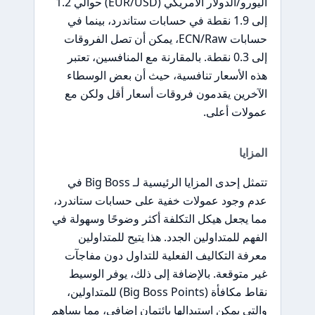
اليورو/الدولار الأمريكي (EUR/USD) حوالي 1.2
إلى 1.9 نقطة في حسابات ستاندرد، بينما في
حسابات ECN/Raw، يمكن أن تصل الفروقات
إلى 0.3 نقطة. بالمقارنة مع المنافسين، تعتبر
هذه الأسعار تنافسية، حيث أن بعض الوسطاء
الآخرين يقدمون فروقات أسعار أقل ولكن مع
عمولات أعلى.
المزايا
تتمثل إحدى المزايا الرئيسية لـ Big Boss في
عدم وجود عمولات خفية على حسابات ستاندرد،
مما يجعل هيكل التكلفة أكثر وضوحًا وسهولة في
الفهم للمتداولين الجدد. هذا يتيح للمتداولين
معرفة التكاليف الفعلية للتداول دون مفاجآت
غير متوقعة. بالإضافة إلى ذلك، يوفر الوسيط
نقاط مكافأة (Big Boss Points) للمتداولين،
والتي يمكن استبدالها بائتمان إضافي، مما يساهم