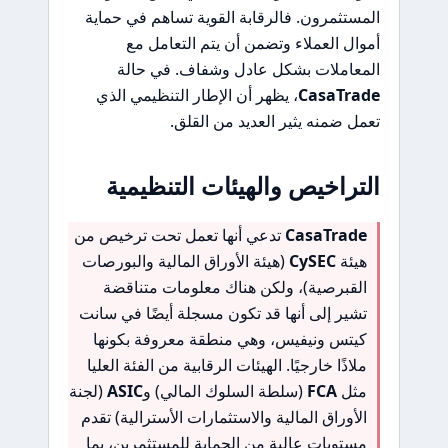
المستثمرون. فالرقابة القوية تساهم في حماية
أموال العملاء وتضمن أن يتم التعامل مع
المعاملات بشكل عادل وشفاف. في حالة
CasaTrade
، يظهر أن الإطار التنظيمي الذي
تعمل ضمنه يثير العديد من القلق.
التراخيص والهيئات التنظيمية
CasaTrade
تدعي أنها تعمل تحت ترخيص من
هيئة
CySEC
(هيئة الأوراق المالية والبورصات
القبرصية)، ولكن هناك معلومات متناقضة
تشير إلى أنها قد تكون مسجلة أيضًا في سانت
كيتس ونيفيس، وهي منطقة معروفة بكونها
ملاذًا خارجيًا. الهيئات الرقابية من الفئة العليا
مثل
FCA
(سلطة السلوك المالي) و
ASIC
(لجنة
الأوراق المالية والاستثمارات الأسترالية) تقدم
مستويات عالية من الحماية للمستثمرين، بما