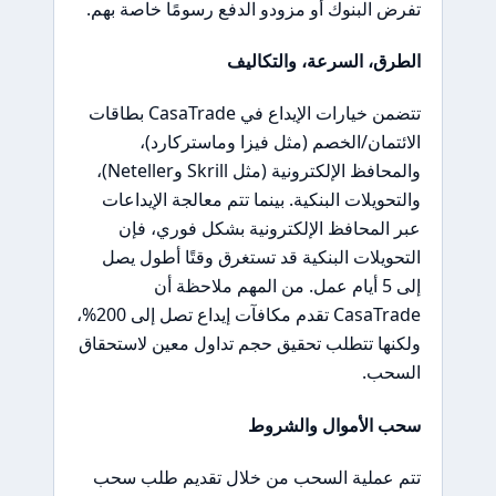
تفرض البنوك أو مزودو الدفع رسومًا خاصة بهم.
الطرق، السرعة، والتكاليف
تتضمن خيارات الإيداع في CasaTrade بطاقات
الائتمان/الخصم (مثل فيزا وماستركارد)،
والمحافظ الإلكترونية (مثل Skrill وNeteller)،
والتحويلات البنكية. بينما تتم معالجة الإيداعات
عبر المحافظ الإلكترونية بشكل فوري، فإن
التحويلات البنكية قد تستغرق وقتًا أطول يصل
إلى 5 أيام عمل. من المهم ملاحظة أن
CasaTrade تقدم مكافآت إيداع تصل إلى 200%،
ولكنها تتطلب تحقيق حجم تداول معين لاستحقاق
السحب.
سحب الأموال والشروط
تتم عملية السحب من خلال تقديم طلب سحب