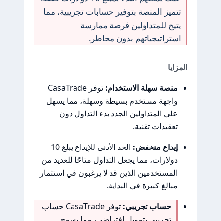
تتميز المنصة بتوفير حسابات تجريبية، مما
يتيح للمتداولين فرصة ممارسة
استراتيجياتهم بدون مخاطر.
المزايا
منصة سهلة الاستخدام:
توفر CasaTrade
واجهة مستخدم بسيطة وسهلة، مما يسهل
على المتداولين الجدد بدء التداول دون
تعقيدات تقنية.
إيداع منخفض:
الحد الأدنى للإيداع يبلغ 10
دولارات، مما يجعل التداول متاحًا للعديد من
المستخدمين الذين قد لا يرغبون في استثمار
مبالغ كبيرة في البداية.
حساب تجريبي:
توفر CasaTrade حساب
تجريبي بتمويل افتراضي، مما يسمح