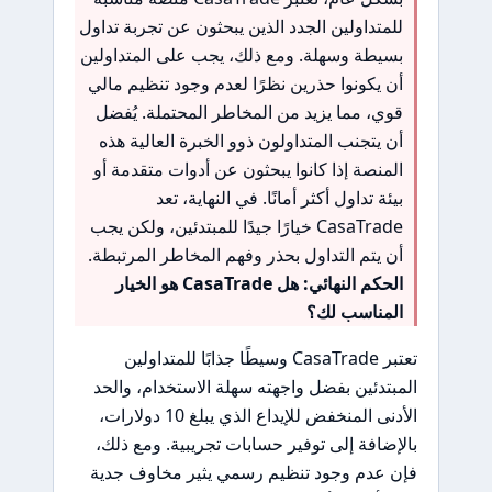
للمتداولين الجدد الذين يبحثون عن تجربة تداول
بسيطة وسهلة. ومع ذلك، يجب على المتداولين
أن يكونوا حذرين نظرًا لعدم وجود تنظيم مالي
قوي، مما يزيد من المخاطر المحتملة. يُفضل
أن يتجنب المتداولون ذوو الخبرة العالية هذه
المنصة إذا كانوا يبحثون عن أدوات متقدمة أو
بيئة تداول أكثر أمانًا. في النهاية، تعد
CasaTrade خيارًا جيدًا للمبتدئين، ولكن يجب
أن يتم التداول بحذر وفهم المخاطر المرتبطة.
الحكم النهائي: هل CasaTrade هو الخيار
المناسب لك؟
تعتبر CasaTrade وسيطًا جذابًا للمتداولين
المبتدئين بفضل واجهته سهلة الاستخدام، والحد
الأدنى المنخفض للإيداع الذي يبلغ 10 دولارات،
بالإضافة إلى توفير حسابات تجريبية. ومع ذلك،
فإن عدم وجود تنظيم رسمي يثير مخاوف جدية