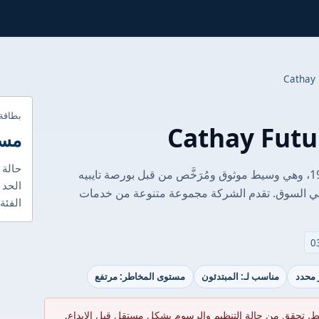
بطاقة
مست
حالة 
تأسست شركة Cathay Futures في عام 1993، وهي وسيط موثوق ومُرَخَّص من قبل بورصة تايبيه
الحد 
قوية في السوق. تقدم الشركة مجموعة متنوعة من خدمات
الفئة
ر محدد
مناسب لـ: المبتدئون
مستوى المخاطر: مرتفع
ط. تحقق من حالة التنظيم والرسوم بشكل مستقل قبل الإيداع.