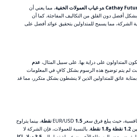
Cathay Futu
هو
غياب العمولات الخفية
، مما يعني أن
 بشكل أفضل دون القلق من التكاليف المفاجئة. كما أن
ة الشركة، مما يسمح للمتداولين بتحقيق عوائد أفضل على
ون المتداولون على دراية بها. على سبيل المثال،
عدم
ث لم يتم توضيح هذه الرسوم بشكل كافٍ في المعلومات
مثابة عائق للمتداولين الذين لا ينشطون بشكل متكرر، مما قد
ة، حيث يبلغ فرق سعر EUR/USD
1.5 نقطة
، بينما يتراوح
ين
1.2 نقطة و1.8 نقطة
. بالنسبة للعمولات، فإن الشركة لا
ا يفرض بعض الوسطاء الآخرون عمولة تصل إلى
3.5 دولار لكل