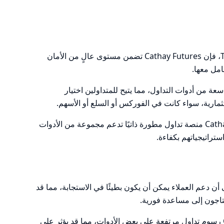
: كونها مُرَخَّصة من قبل TPEX، فإن Cathay Futures تضمن مستوى عالٍ من الأمان
امل معها.
ة من أدوات التداول، مما يتيح للمتداولين اختيار
ثمارية، سواء كانت في الفوركس أو السلع أو الأسهم.
: توفر Cathay Futures منصة تداول مطورة ذاتيًا تدعم مجموعة من الأدوات
ستراتيجياتهم بكفاءة.
أن دعم العملاء يمكن أن يكون بطيئًا في الاستجابة، مما قد
يحتاجون إلى مساعدة فورية.
: تفرض Cathay Futures رسوم تداول مرتفعة على بعض الأدوات، مما قد يؤثر على