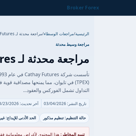
Broker Forex
الرئيسية
/
مراجعات الوسطاء
/
مراجعة محدثة لـ Cathay Futures
مراجعة وسيط محدثة
مراجعة محدثة لـ Cathay Futures
(TPEX) في تايوان، مما يمنحها مصداقية 
التداول تشمل الفوركس والعقود...
تاريخ النشر: 03/04/2026
آخر تحديث: 03/23/2026
حالة التنظيم: تنظيم مذكور
الحد الأدنى للإيداع: غي
تنبيه المخاطر:
هذا المحتوى لأغراض معلوماتية فق