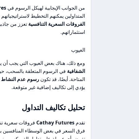
من الجوانب الإيجابية لهيكل الرسوم في
res
المتداولين يمكنهم التخطيط لاستراتيجياتهم
الفروقات السعرية التنافسية
تعزز من جاذبي
استثماراتهم.
العيوب
ومع ذلك، هناك بعض العيوب التي يجب أن يك
الشفافية
في الرسوم المتعلقة بالسحب، حي
المتاحة. أيضًا، قد تكون
رسوم عدم النشاط
ب
يؤدي إلى تكاليف إضافية غير متوقعة.
تحليل تكاليف التداول
تقدم
Cathay Futures
فروقات سعرية تنافسي
فرق السعر في بعض الوسطاء المنافسين ب
تفرض أي عمولة على تداول الفوركس، بينم