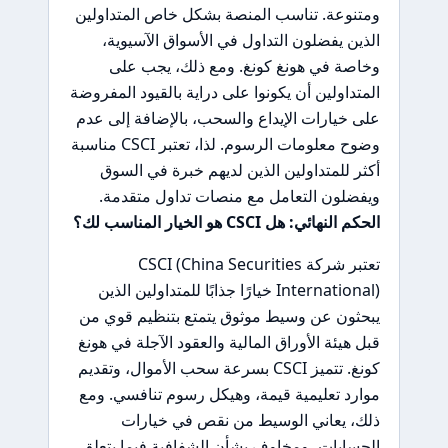
ومتنوعة. تناسب المنصة بشكل خاص المتداولين
الذين يفضلون التداول في الأسواق الآسيوية،
وخاصة في هونغ كونغ. ومع ذلك، يجب على
المتداولين أن يكونوا على دراية بالقيود المفروضة
على خيارات الإيداع والسحب، بالإضافة إلى عدم
وضوح معلومات الرسوم. لذا، تعتبر CSCI مناسبة
أكثر للمتداولين الذين لديهم خبرة في السوق
ويفضلون التعامل مع منصات تداول متقدمة.
الحكم النهائي: هل CSCI هو الخيار المناسب لك؟
تعتبر شركة CSCI (China Securities
International) خيارًا جذابًا للمتداولين الذين
يبحثون عن وسيط موثوق يتمتع بتنظيم قوي من
قبل هيئة الأوراق المالية والعقود الآجلة في هونغ
كونغ. تتميز CSCI بسرعة سحب الأموال، وتقديم
موارد تعليمية قيمة، وهيكل رسوم تنافسي. ومع
ذلك، يعاني الوسيط من نقص في خيارات
الحسابات، ومخاوف بشأن الشفافية فيما يتعلق