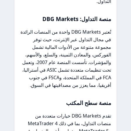
التداول.
منصة التداول: DBG Markets
تُعتبر DBG Markets واحدة من المنصات الرائدة
في مجال التداول عبر الإنترنت، حيث توفر
مجموعة متنوعة من الأدوات المالية تشمل
الفوركس، والمعادن الثمينة، والسلع، والأسهم،
والمؤشرات. تأسست المنصة عام 2007، وتعمل
تحت تنظيمات متعددة تشمل ASIC في أستراليا،
FCA في المملكة المتحدة، وFSCA في جنوب
أفريقيا، مما يعزز من مصداقيتها في السوق.
منصة سطح المكتب
تقدم DBG Markets خيارات متعددة من
منصات التداول، بما في ذلك MetaTrader 4
وMetaTrader 5، وهما من أشهر المنصات في