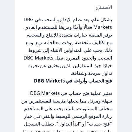
الاستنتاج
بشكل عام، يعد نظام الإيداع والسحب في DBG
Markets فعالًا وآمنًا ومريحًا للمستخدم العادي.
يوفر المنصة خيارات متعددة للإيداع والسحب،
مع تكاليف منخفضة ووقت معالجة سريع. ومع
ذلك، يجب على المتداولين الانتباه إلى شروط
السحب والحدود المقررة. تظل DBG Markets
خيارًا جيدًا للمتداولين الذين يبحثون عن تجربة
تداول مريحة وشفافة.
فتح الحساب وأنواعه في DBG Markets
تعتبر عملية فتح حساب في DBG Markets
سهلة ومرنة، مما يجعلها مناسبة للمستثمرين من
مختلف المستويات. للبدء، يجب على المستخدم
زيارة الموقع الرسمي للوسيط والنقر على خيار
"فتح حساب" أو "ابدأ التداول". يتطلب التسجيل
ملء نموذج بسيط يتضمن معلومات شخصية مثل