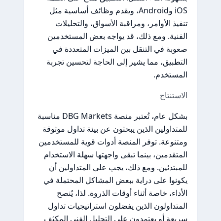
iOS وAndroid، ويقدم وظائف أساسية مثل
تنفيذ الأوامر، ومراقبة الأسواق، والتحليلات
الفنية. ومع ذلك، قد يواجه بعض المستخدمين
صعوبة في التنقل بين الميزات المتعددة في
التطبيق، مما يشير إلى الحاجة لتحسين تجربة
المستخدم.
الاستنتاج
بشكل عام، تُعتبر منصة DBG Markets مناسبة
للمتداولين الذين يبحثون عن بيئة تداول موثوقة
ومتنوعة. توفر المنصة أدوات قوية للمستخدمين
المتقدمين، بينما تبقى واجهتها سهلة الاستخدام
للمبتدئين. ومع ذلك، يجب على المتداولين أن
يكونوا على دراية ببعض المشاكل المحتملة في
الأداء، خاصة أثناء أوقات الذروة. لذا، يُنصح
المتداولون الذين يفضلون استراتيجيات تداول
سريعة أو يعتمدون على التحليل الفني المكثف