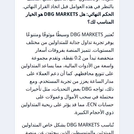
بالنظر في هذه العوامل قبل اتخاذ القرار النهائي.
الحكم النهائي: هل DBG MARKETS هو الخيار
المناسب لك؟
تُعتبر DBG MARKETS وسيطًا موثوقًا ومتنوعًا
يوفر تجربة تداول جذابة للمتداولين من مختلف
المستويات. تتميز المنصة بفروقات أسعار
منخفضة تبدأ من 0.2 نقطة، وتقدم مجموعة
واسعة من الأدوات المالية، مما يساعد المتداولين
على تنويع محافظهم. كما أن دعم العملاء على
مدار الساعة يعزز من تجربة المستخدم. ومع
ذلك، تواجه DBG بعض التحديات، مثل تأخيرات
محتملة في سحب الأموال وعمولات على
حسابات ECN، مما قد يؤثر على ربحية المتداولين
ذوي الأحجام الكبيرة.
تُناسب DBG MARKETS بشكل خاص المتداولين
المبتدئين والمتوسطين الذين يبحثون عن منصة