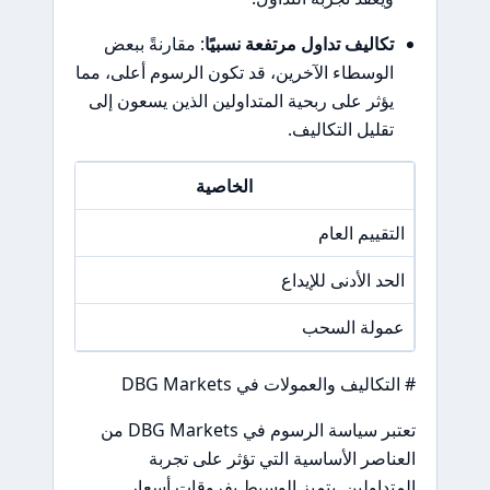
تكاليف تداول مرتفعة نسبيًا
: مقارنةً ببعض
الوسطاء الآخرين، قد تكون الرسوم أعلى، مما
يؤثر على ربحية المتداولين الذين يسعون إلى
تقليل التكاليف.
الخاصية
التقييم العام
N/A
الحد الأدنى للإيداع
100 دولا
عمولة السحب
N/A
# التكاليف والعمولات في DBG Markets
تعتبر سياسة الرسوم في DBG Markets من
العناصر الأساسية التي تؤثر على تجربة
المتداولين. يتميز الوسيط بفروقات أسعار