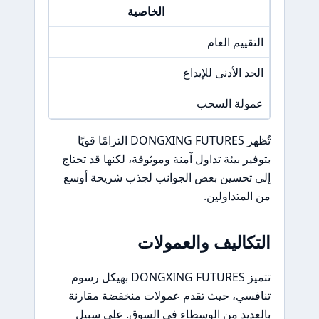
الخاصية
التقييم العام
5.7 / 10
الحد الأدنى للإيداع
100 دولا
عمولة السحب
N/A
تُظهر DONGXING FUTURES التزامًا قويًا
بتوفير بيئة تداول آمنة وموثوقة، لكنها قد تحتاج
إلى تحسين بعض الجوانب لجذب شريحة أوسع
من المتداولين.
التكاليف والعمولات
تتميز DONGXING FUTURES بهيكل رسوم
تنافسي، حيث تقدم عمولات منخفضة مقارنة
بالعديد من الوسطاء في السوق. على سبيل