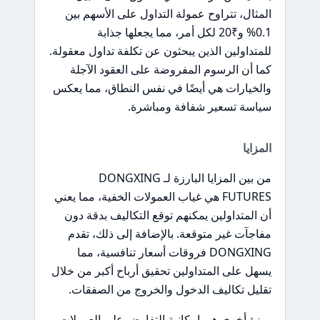
المثال، تتراوح عمولة التداول على الأسهم بين
0.1% و₹20 لكل أمر، مما يجعلها جذابة
للمتداولين الذين يبحثون عن تكلفة تداول معقولة.
كما أن الرسوم المفروضة على العقود الآجلة
والخيارات هي أيضًا في نفس النطاق، مما يعكس
سياسة تسعير شفافة ومباشرة.
المزايا
من بين المزايا البارزة لـ DONGXING
FUTURES هي غياب العمولات الخفية، مما يعني
أن المتداولين يمكنهم توقع التكاليف بدقة دون
مفاجآت غير متوقعة. بالإضافة إلى ذلك، تقدم
DONGXING فروقات أسعار تنافسية، مما
يسهل على المتداولين تحقيق أرباح أكبر من خلال
تقليل تكاليف الدخول والخروج من الصفقات.
ميزة أخرى هي إمكانية التفاوض على العمولات،