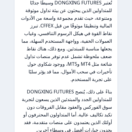
تُعتبر DONGXING FUTURES وسيطًا جذابًا
للمتداولين الذين يبحثون عن بيئة تداول موثوقة
ومتنوعة، حيث تقدم مجموعة واسعة من الأدوات
المالية وتنظيمًا موثوقًا من قبل CFFEX. تبرز
نقاط القوة في هيكل الرسوم التنافسي، وغياب
العمولات الخفية، وواجهة المستخدم السهلة، مما
يجعلها مناسبة للمبتدئين. ومع ذلك، هناك نقاط
ضعف ملحوظة تشمل عدم توفر منصات تداول
شائعة مثل MT4 وMT5، ووجود شكاوى حول
تأخيرات في سحب الأموال، مما قد يؤثر سلبًا
على تجربة المستخدم.
بناءً على ذلك، يُنصح DONGXING FUTURES
للمتداولين الجدد والمبتدئين الذين يسعون لتجربة
سوق الفوركس والعقود مقابل الفروقات دون
تكبد تكاليف عالية. أما المتداولون المحترفون أو
أولئك الذين يعتمدون على منصات متقدمة، فقد
يجدون خيارات أفضل في وسطاء آخرين.