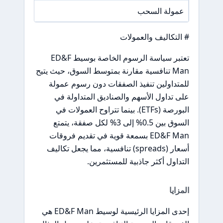
عمولة السحب
/A
# التكاليف والعمولات
تعتبر سياسة الرسوم الخاصة بوسيط ED&F
Man تنافسية مقارنة بمتوسط السوق، حيث يتيح
للمتداولين تنفيذ الصفقات دون رسوم عمولة
على تداول الأسهم والصناديق المتداولة في
البورصة (ETFs). بينما تتراوح العمولات في
السوق بين 0.5% إلى 3% لكل صفقة، يتمتع
ED&F Man بسمعة قوية في تقديم فروقات
أسعار (spreads) تنافسية، مما يجعل تكاليف
التداول أكثر جاذبية للمستثمرين.
المزايا
إحدى المزايا الرئيسية لوسيط ED&F Man هي