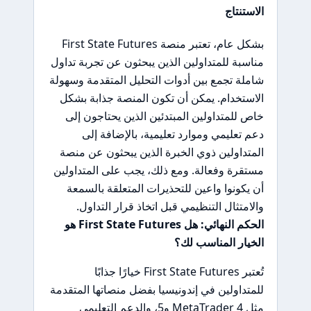
الاستنتاج
بشكل عام، تعتبر منصة First State Futures
مناسبة للمتداولين الذين يبحثون عن تجربة تداول
شاملة تجمع بين أدوات التحليل المتقدمة وسهولة
الاستخدام. يمكن أن تكون المنصة جذابة بشكل
خاص للمتداولين المبتدئين الذين يحتاجون إلى
دعم تعليمي وموارد تعليمية، بالإضافة إلى
المتداولين ذوي الخبرة الذين يبحثون عن منصة
مستقرة وفعالة. ومع ذلك، يجب على المتداولين
أن يكونوا واعين للتحذيرات المتعلقة بالسمعة
والامتثال التنظيمي قبل اتخاذ قرار التداول.
الحكم النهائي: هل First State Futures هو
الخيار المناسب لك؟
تُعتبر First State Futures خيارًا جذابًا
للمتداولين في إندونيسيا بفضل منصاتها المتقدمة
مثل MetaTrader 4 و5، والدعم التعليمي