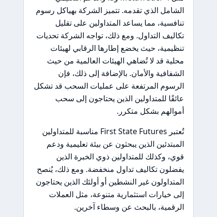
الشامل الذي تقدمه. تتميز الشركة بهياكل رسوم
تنافسية، مما يساعد المتداولين على تقليل
تكاليف التداول. ومع ذلك، تواجه الشركة تحديات
تنظيمية، حيث يخضع إطارها الرقابي لهيئات
محلية قد لا تُضاهي الهيئات العالمية من حيث
الشفافية والأمان. بالإضافة إلى ذلك، فإن
الرسوم المرتفعة على عمليات السحب قد تشكل
عائقًا للمتداولين الذين يحتاجون إلى سحب
أموالهم بشكل متكرر.
تُعتبر First State Futures مناسبة للمتداولين
المبتدئين الذين يبحثون عن بيئة تعليمية ودعم
قوي، وكذلك للمتداولين ذوي الخبرة الذين
يفضلون تكاليف تداول منخفضة. ومع ذلك، يُنصح
المتداولون غير النشطين أو أولئك الذين يحتاجون
إلى خيارات استثمارية متنوعة، مثل العملات
الرقمية، بالبحث عن وسطاء آخرين.