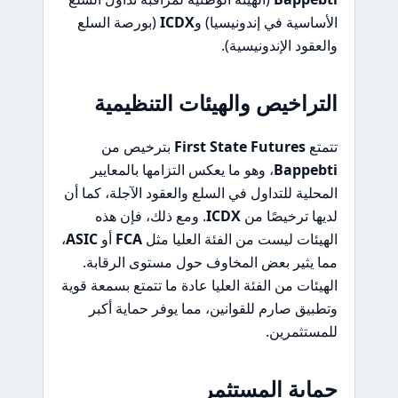
الأساسية في إندونيسيا) و
ICDX
(بورصة السلع
والعقود الإندونيسية).
التراخيص والهيئات التنظيمية
تتمتع
First State Futures
بترخيص من
Bappebti
، وهو ما يعكس التزامها بالمعايير
المحلية للتداول في السلع والعقود الآجلة، كما أن
لديها ترخيصًا من
ICDX
. ومع ذلك، فإن هذه
الهيئات ليست من الفئة العليا مثل
FCA
أو
ASIC
،
مما يثير بعض المخاوف حول مستوى الرقابة.
الهيئات من الفئة العليا عادة ما تتمتع بسمعة قوية
وتطبيق صارم للقوانين، مما يوفر حماية أكبر
للمستثمرين.
حماية المستثمر