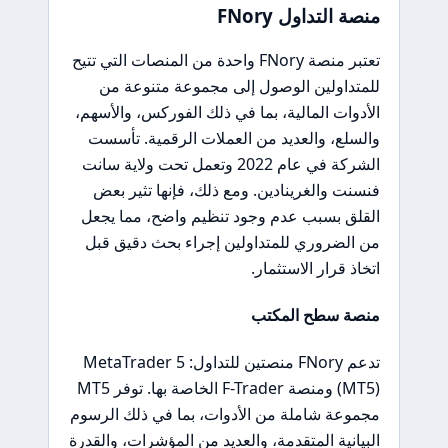
منصة التداول FNory
تعتبر منصة FNory واحدة من المنصات التي تتيح
للمتداولين الوصول إلى مجموعة متنوعة من
الأدوات المالية، بما في ذلك الفوركس، والأسهم،
والسلع، والعديد من العملات الرقمية. تأسست
الشركة في عام 2022 وتعمل تحت ولاية سانت
فنسنت والغرينادين. ومع ذلك، فإنها تثير بعض
القلق بسبب عدم وجود تنظيم واضح، مما يجعل
من الضروري للمتداولين إجراء بحث دقيق قبل
اتخاذ قرار الاستثمار.
منصة سطح المكتب
تدعم FNory منصتين للتداول: MetaTrader 5
(MT5) ومنصة F-Trader الخاصة بها. توفر MT5
مجموعة شاملة من الأدوات، بما في ذلك الرسوم
البيانية المتقدمة، والعديد من المؤشرات، والقدرة