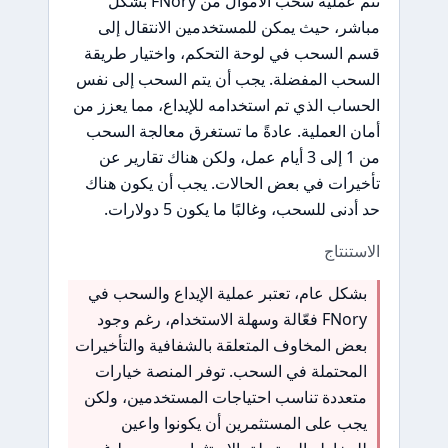
تتم عملية سحب الأموال من FNory بشكل
مباشر، حيث يمكن للمستخدمين الانتقال إلى
قسم السحب في لوحة التحكم، واختيار طريقة
السحب المفضلة. يجب أن يتم السحب إلى نفس
الحساب الذي تم استخدامه للإيداع، مما يعزز من
أمان العملية. عادةً ما تستغرق معالجة السحب
من 1 إلى 3 أيام عمل، ولكن هناك تقارير عن
تأخيرات في بعض الحالات. يجب أن يكون هناك
حد أدنى للسحب، وغالبًا ما يكون 5 دولارات.
الاستنتاج
بشكل عام، تعتبر عملية الإيداع والسحب في
FNory فعّالة وسهلة الاستخدام، رغم وجود
بعض المخاوف المتعلقة بالشفافية والتأخيرات
المحتملة في السحب. توفر المنصة خيارات
متعددة تناسب احتياجات المستخدمين، ولكن
يجب على المستثمرين أن يكونوا واعين