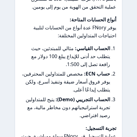
عملية التحقق من الهوية من يوم إلى يومين.
أنواع الحسابات المتاحة:
يوفر FNory عدة أنواع من الحسابات لتلبية
احتياجات المتداولين المختلفة:
الحساب القياسي:
مثالي للمبتدئين، حيث
يتطلب حد أدنى للإيداع يبلغ 100 دولار مع
رافعة تصل إلى 1:500.
حساب ECN:
مخصص للمتداولين المحترفين،
يوفر فروق أسعار ضيقة وتنفيذ أسرع، ولكن
يتطلب إيداعًا أعلى.
الحساب التجريبي (Demo):
يتيح للمتداولين
تجربة استراتيجياتهم دون مخاطر مالية، مع
رصيد افتراضي.
تجربة التسجيل:
عملية التسجيل في FNory سهلة ومباشرة، حيث