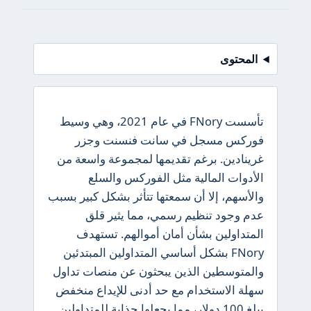
المحتوى
تأسست FNory في عام 2021، وهي وسيط
فوركس مسجل في سانت فنسنت وجزر
غرينادين. برغم تقديمها لمجموعة واسعة من
الأدوات المالية مثل الفوركس والسلع
والأسهم، إلا أن سمعتها تتأثر بشكل كبير بسبب
عدم وجود تنظيم رسمي، مما يثير قلق
المتداولين بشأن أمان أموالهم. تستهدف
FNory بشكل أساسي المتداولين المبتدئين
والمتوسطين الذين يبحثون عن منصات تداول
سهلة الاستخدام مع حد أدنى للإيداع منخفض
يبلغ 100 دولار، مما يجعلها جذابة للمتداولين