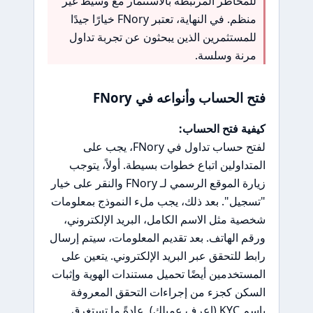
للمخاطر المرتبطة بالاستثمار مع وسيط غير
منظم. في النهاية، تعتبر FNory خيارًا جيدًا
للمستثمرين الذين يبحثون عن تجربة تداول
مرنة وسلسة.
فتح الحساب وأنواعه في FNory
كيفية فتح الحساب:
لفتح حساب تداول في FNory، يجب على
المتداولين اتباع خطوات بسيطة. أولاً، يتوجب
زيارة الموقع الرسمي لـ FNory والنقر على خيار
"تسجيل". بعد ذلك، يجب ملء النموذج بمعلومات
شخصية مثل الاسم الكامل، البريد الإلكتروني،
ورقم الهاتف. بعد تقديم المعلومات، سيتم إرسال
رابط للتحقق عبر البريد الإلكتروني. يتعين على
المستخدمين أيضًا تحميل مستندات الهوية وإثبات
السكن كجزء من إجراءات التحقق المعروفة
باسم KYC (اعرف عميلك). عادةً ما تستغرق