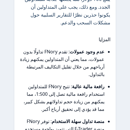
الجدد. ومع ذلك، يجب على المتداولين أن
يكونوا حذرين نظرًا للتقارير السلبية حول
مشكلات السحب والدعم.
المزايا
عدم وجود عمولات
: تقدم FNory تداولًا بدون
عمولات، مما يعني أن المتداولين يمكنهم زيادة
أرباحهم من خلال تقليل التكاليف المرتبطة
بالتداول.
رافعة مالية عالية
: تتيح FNory للمتداولين
استخدام رافعة مالية تصل إلى 1:500، مما
يمكنهم من زيادة حجم تداولاتهم بشكل كبير،
مما قد يؤدي إلى تحقيق أرباح أكبر.
منصة تداول سهلة الاستخدام
: توفر FNory
منصة F-Trader التي تتميز بواجهة مستخدم