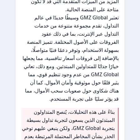
المزيد من الميزات المتقدمة التي قد لا تكون
متاحة على المنصة الحالية.
تعتبر GMZ Global وسيطًا جديدًا في عالم
التداول، تقدم مجموعة متنوعة من خدمات
التداول عبر الإنترنت، بما في ذلك عقود
الفروقات على الأصول المختلفة. تتميز المنصة
بسهولة الاستخدام، وتوفر دعمًا فنيًا متواصلًا،
بالإضافة إلى فروقات أسعار تنافسية، مما يجعلها
خيارًا جذابًا للمتداولين المبتدئين. ومع ذلك، تعاني
GMZ Global من عدم وجود تنظيم قوي، مما
يثير قلقًا حول موثوقية وأمان الأموال. كما أن
هناك شكاوى حول صعوبات سحب الأموال، مما
قد يؤثر سلبًا على تجربة المستخدم.
بناءً على هذه التحليلات، يُنصح المتداولون
المبتدئون الذين يسعون لتجربة تداول بسيطة
بتجربة GMZ Global، ولكن ينبغي عليهم توخي
الحذر بشأن المخاطر المحتملة المرتبطة بعدم