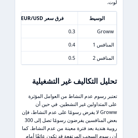
لوت.
الوسيط
فرق سعر EUR/USD
Groww
0.3
20 روبية هن
المنافس 1
0.4
25 روبية هن
المنافس 2
0.5
15 روبية هن
تحليل التكاليف غير التشغيلية
تعتبر رسوم عدم النشاط من العوامل المؤثرة
على المتداولين غير النشطين. في حين أن
Groww لا يفرض رسومًا على عدم النشاط، فإن
بعض المنافسين يفرضون رسومًا تصل إلى 300
روبية هندية بعد فترة معينة من عدم النشاط. كما
أن رسوم السحب المرتفعة قد تكون عائقًا أمام