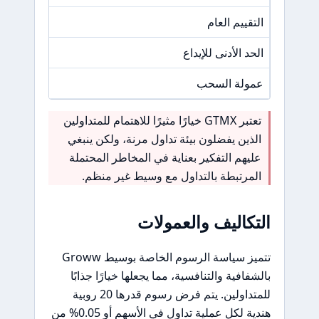
التقييم العام
N/A
الحد الأدنى للإيداع
100 دولا
عمولة السحب
N/A
تعتبر GTMX خيارًا مثيرًا للاهتمام للمتداولين
الذين يفضلون بيئة تداول مرنة، ولكن ينبغي
عليهم التفكير بعناية في المخاطر المحتملة
المرتبطة بالتداول مع وسيط غير منظم.
التكاليف والعمولات
تتميز سياسة الرسوم الخاصة بوسيط Groww
بالشفافية والتنافسية، مما يجعلها خيارًا جذابًا
للمتداولين. يتم فرض رسوم قدرها 20 روبية
هندية لكل عملية تداول في الأسهم أو 0.05% من