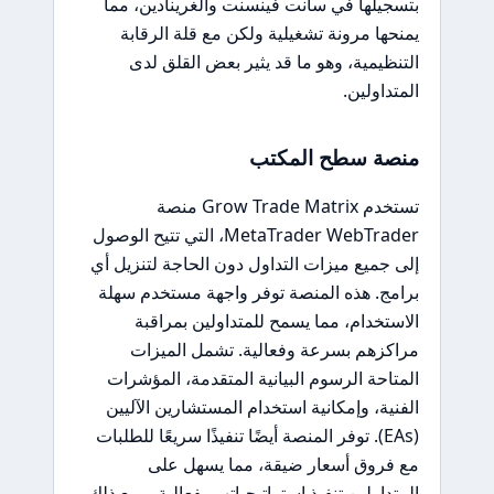
بتسجيلها في سانت فينسنت والغرينادين، مما
يمنحها مرونة تشغيلية ولكن مع قلة الرقابة
التنظيمية، وهو ما قد يثير بعض القلق لدى
المتداولين.
منصة سطح المكتب
تستخدم Grow Trade Matrix منصة
MetaTrader WebTrader، التي تتيح الوصول
إلى جميع ميزات التداول دون الحاجة لتنزيل أي
برامج. هذه المنصة توفر واجهة مستخدم سهلة
الاستخدام، مما يسمح للمتداولين بمراقبة
مراكزهم بسرعة وفعالية. تشمل الميزات
المتاحة الرسوم البيانية المتقدمة، المؤشرات
الفنية، وإمكانية استخدام المستشارين الآليين
(EAs). توفر المنصة أيضًا تنفيذًا سريعًا للطلبات
مع فروق أسعار ضيقة، مما يسهل على
المتداولين تنفيذ استراتيجياتهم بفعالية. ومع ذلك،