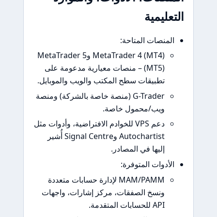
يمية
نصات المتاحة:
MetaTrader 4 (MT4) وMetaTrader 5
(MT5) – منصات معيارية مدعومة على
تطبيقات سطح المكتب والويب والموبايل.
G-Trader (منصة خاصة بالشركة) ومنصة
ويب/محمول خاصة.
دعم VPS للخوادم الافتراضية، وأدوات مثل
Autochartist وSignal Centre أُشير
إليها في المصادر.
دوات المتوفرة:
MAM/PAMM لإدارة حسابات متعددة
ونسخ الصفقات، مركز إشارات، واجهات
API للحسابات المتقدمة.