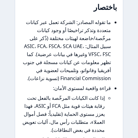
صار
تقوله المصادر: الشركة تعمل عبر كيانات
ددة وتذكر تراخيصًا أو وجود كيانات
ّصة/خاضعة لهيئات مختلفة (ذُكر على
سبيل المثال: ASIC، FCA، FSCA، SCA UAE،
VFSC، FSC وغيرها في بيانات عرضية). كما
ر معلومات عن كيانات مسجلة في جنوب
يقيا وفانواتو، وتلميحات لعضوية في
Financial Commis (تسوية نزاعات).
ءة واقعية لمستوى الأمان:
إذا كانت الكيانات المرخّصة بالفعل تحت
رقابة هيئات قوية مثل FCA أو ASIC، فهذا
يعزز مستوى الحماية (تقليدياً: فصل أموال
العملاء، متطلبات رأس مال، آليات تعويض
محددة في بعض النطاقات).