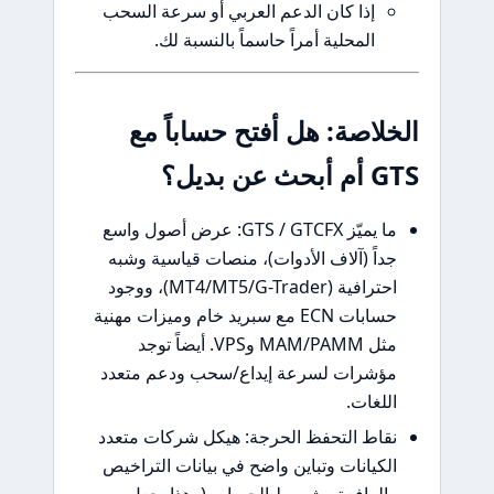
إذا كان الدعم العربي أو سرعة السحب
المحلية أمراً حاسماً بالنسبة لك.
اصة: هل أفتح حساباً مع
ل؟
ما يميّز GTS / GTCFX: عرض أصول واسع
ً (آلاف الأدوات)، منصات قياسية وشبه
احترافية (MT4/MT5/G-Trader)، ووجود
حسابات ECN مع سبريد خام وميزات مهنية
مثل MAM/PAMM وVPS. أيضاً توجد
رات لسرعة إيداع/سحب ودعم متعدد
غات.
ط التحفظ الحرجة: هيكل شركات متعدد
يانات وتباين واضح في بيانات التراخيص
رافعة وشروط الحساب (وهذا يجعل