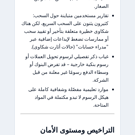
غار.
رير مستخدمين متباينة حول السحب:
رون يثنون على السحب السريع، لكن هناك
وى خطيرة متعلقة بتأخير أو تقييد سحب
ممارسات تضغط لإيداعات إضافية عبر
راء حسابات" (حالات أثارت شكاوى).
ب ذكر تفصيلي لرسوم تحويل العملات أو
م بنكية خارجية – قد تفرض البنوك أو
اء الدفع رسومًا غير معلنة من قبل
ركة.
رد تعليمية مفصّلة وشفافية كاملة على
ل الرسوم لا تبدو مكتملة في المواد
تاحة.
اخيص ومستوى الأمان