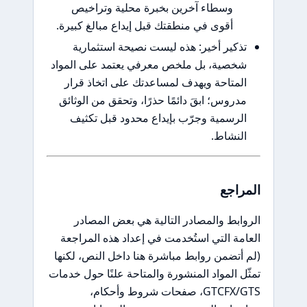
وسطاء آخرين بخبرة محلية وتراخيص
أقوى في منطقتك قبل إيداع مبالغ كبيرة.
ير أخير: هذه ليست نصيحة استثمارية
ية، بل ملخص معرفي يعتمد على المواد
تاحة ويهدف لمساعدتك على اتخاذ قرار
وس؛ ابقَ دائمًا حذرًا، وتحقق من الوثائق
سمية وجرّب بإيداع محدود قبل تكثيف
شاط.
جع
ط والمصادر التالية هي بعض المصادر
 التي استُخدمت في إعداد هذه المراجعة
ضمن روابط مباشرة هنا داخل النص، لكنها
المواد المنشورة والمتاحة علنًا حول خدمات
GTCFX/GTS، صفحات شروط وأحكام،