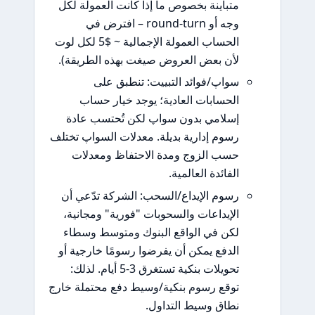
متباينة بخصوص ما إذا كانت العمولة لكل
وجه أو round-turn – افترض في
الحساب العمولة الإجمالية ~ $5 لكل لوت
لأن بعض العروض صيغت بهذه الطريقة).
سواپ/فوائد التبييت: تنطبق على
الحسابات العادية؛ يوجد خيار حساب
إسلامي بدون سواپ لكن تُحتسب عادة
رسوم إدارية بديلة. معدلات السواپ تختلف
حسب الزوج ومدة الاحتفاظ ومعدلات
الفائدة العالمية.
رسوم الإيداع/السحب: الشركة تدّعي أن
الإيداعات والسحوبات "فورية" ومجانية،
لكن في الواقع البنوك ومتوسط وسطاء
الدفع يمكن أن يفرضوا رسومًا خارجية أو
تحويلات بنكية تستغرق 3-5 أيام. لذلك:
توقع رسوم بنكية/وسيط دفع محتملة خارج
نطاق وسيط التداول.