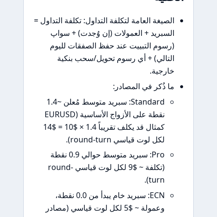
يغة العامة لتكلفة التداول: تكلفة التداول =
بريد + العمولات (إن وُجدت) + سواپ
وم التبييت عند حفظ الصفقات لليوم
الي) + أي رسوم تحويل/سحب بنكية
جية.
ذُكر في المصادر:
Standard: سبريد متوسط مُعلن ~1.4
نقطة على الأزواج الأساسية (EURUSD
كمثال قد يكلف تقريباً 1.4 × $10 = $14
لكل لوت قياسي round-turn).
Pro: سبريد متوسط حوالي 0.9 نقطة
(تكلفة ~ $9 لكل لوت قياسي round-
turn).
ECN: سبريد خام يبدأ من 0.0 نقطة،
وعمولة ~ $5 لكل لوت قياسي (مصادر