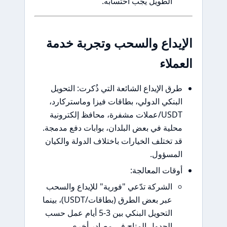
الطويل يجب احتسابه.
داع والسحب وتجربة خدمة
اء
 الإيداع الشائعة التي ذُكرت: التحويل
نكي الدولي، بطاقات فيزا وماستركارد،
USDT/عملات مشفرة، محافظ إلكترونية
ية في بعض البلدان، بوابات دفع مدمجة.
تختلف الخيارات باختلاف الدولة والكيان
سؤول.
ات المعالجة:
الشركة تدّعي "فورية" للإيداع والسحب
عبر بعض الطرق (بطاقات/USDT)، بينما
التحويل البنكي بين 3-5 أيام عمل حسب
الجدول المتاح في مصادر أخرى.