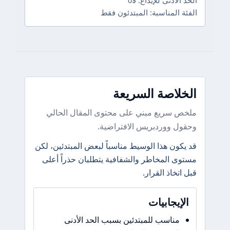
دنى للإيداع: $0
لمناسبة: المبتدئون فقط
اصة السريعة
ريع مبني على محتوى المقال الحالي
ووردبريس الافتراضية.
ن هذا الوسيط مناسباً لبعض المبتدئين، لكن
المخاطر والشفافية يتطلبان حذراً أعلى
اذ القرار.
جابيات
اسب للمبتدئين بسبب الحد الأدنى