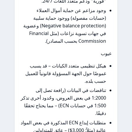
ية" ودعم متعدد اللغات 24/7.
د مزاعم عن حماية أموال العملاء
ابات مفصولة) ووجود حماية سلبية
(Negative balance protection) وعضوية
في جهات تسوية نزاعات (مثل Financial
Commi بحسب المصادر).
ل تنظيمى متعدد الكيانات – قد يسبب
ضًا حول الجهة المسؤولة قانونياً للعميل
 بلده.
قضات في البيانات (رافعة تصل إلى
1:2000 في بعض العروض، وحُدود أخرى تذكر
1:500 في حسابات ECN) – مما يحتاج تحققًا
ًا.
متطلبات إيداع ECN المذكورة في بعض المواد
عالية (مثلاً: 3,000$) – عائق للمتداولين