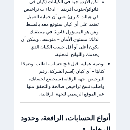
لكن الازدواجية في الكيانات (كيان في
فانواتو/جنوب أفريقيا + ادعاءات تراخيص
في هيئات كبرى) تعني أن حماية العميل
تعتمد على أي كيان ستوقع معه بالضبط
ومَن هو المسؤول قانونيًا في منطقتك.
لذلك: مستوى الأمان – متوسط، ويمكن أن
يكون أعلى أو أقل حسب الكيان الذي
يخدمك واللوائح المحلية.
ية عملية: قبل فتح حساب، اطلب توضيحًا
بيًا – أي كيان (اسم الشركة، رقم
رخيص، جهة الرقابة) سيخضع لحسابك،
لب نسخ تراخيص صالحة والتحقق منها
 الموقع الرسمي للجهة الرقابية.
ع الحسابات، الرافعة، وحدود
اطرة