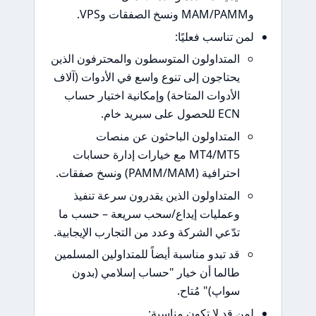
 تناسب فعليًا:
المتداولون المتوسطون والمحترفون الذين
يحتاجون إلى تنوع واسع في الأدوات (آلاف
الأدوات المتاحة) وإمكانية اختيار حساب
ECN للحصول على سبريد خام.
المتداولون الباحثون عن منصات
MT4/MT5 مع خيارات إدارة حسابات
احترافية (PAMM/MAM) ونسخ صفقات.
المتداولون الذين يقدرون سرعة تنفيذ
وعمليات إيداع/سحب سريعة – حسب ما
تدّعي الشركة وعدد من التجارب الإيجابية.
قد تبدو مناسبة أيضاً للمتداولين المسلمين
طالما أن خيار "حساب إسلامي (بدون
سواپ)" مُتاح.
 قد لا تكون مناسبة: