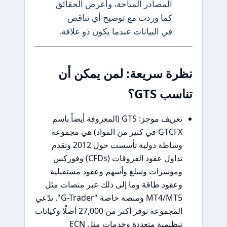
المصادر المتاحة، وأعرض الحقائق
كما وردت مع توضيح أي تناقض
في البيانات عندما يكون ذو علاقة.
 سريعة: لمن يمكن أن
GTS؟
تعريف موجز: GTS (المعروفة أيضاً باسم
GTCFX في كثير من المواد) هي مجموعة
وساطة دولية تأسست حول 2012 وتقدم
تداول عقود الفروقات (CFDs) وفوركس
شرات وسلع وأسهم وعقود مستقبلية
ود طاقة وما إلى ذلك عبر منصات مثل
MT4/MT5 ومنصة خاصة "G-Trader". تدّعي
المجموعة توفر أكثر من 27,000 أصلًا وكيانات
تنظيمية متعددة وخدمات مثل ECN