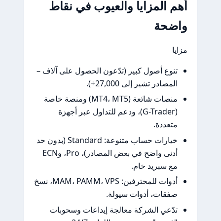
المزايا والعيوب في نقاط
حة
ع أصول كبير (تدّعون الحصول على آلاف –
ادر تشير إلى 27,000+).
منصات شائعة (MT4، MT5) ومنصة خاصة
(G-Trader)، ودعم للتداول عبر أجهزة
ددة.
خيارات حساب متنوعة: Standard (بدون حد
أدنى واضح في بعض المصادر)، Pro، وECN
سبريد خام.
أدوات للمحترفين: MAM، PAMM، VPS، نسخ
ات، أدوات سيولة.
عي الشركة معالجة إيداعات وسحوبات