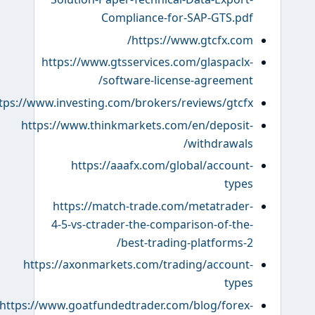
Compliance-for-SAP-GTS.
https://www.gtcfx.c
https://www.gtsservices.com/glaspac
software-license-agreeme
https://www.investing.com/brokers/reviews/gtc
https://www.thinkmarkets.com/en/depos
withdrawa
https://aaafx.com/global/accou
ty
https://match-trade.com/metatrad
4-5-vs-ctrader-the-comparison-of-t
best-trading-platforms
https://axonmarkets.com/trading/accou
ty
https://www.goatfundedtrader.com/blog/for