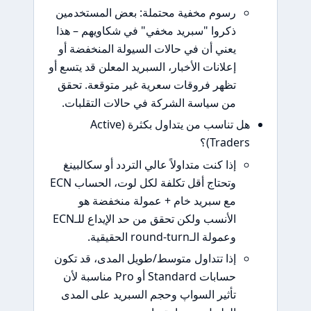
رسوم مخفية محتملة: بعض المستخدمين
ذكروا "سبريد مخفي" في شكاويهم – هذا
يعني أن في حالات السيولة المنخفضة أو
إعلانات الأخبار، السبريد المعلن قد يتسع أو
تظهر فروقات سعرية غير متوقعة. تحقق
من سياسة الشركة في حالات التقلبات.
هل تناسب من يتداول بكثرة (Active
Trad)؟
إذا كنت متداولاً عالي التردد أو سكالبينغ
وتحتاج أقل تكلفة لكل لوت، الحساب ECN
مع سبريد خام + عمولة منخفضة هو
الأنسب ولكن تحقق من حد الإيداع للـECN
وعمولة الـround-turn الحقيقية.
إذا تتداول متوسط/طويل المدى، قد تكون
حسابات Standard أو Pro مناسبة لأن
تأثير السواپ وحجم السبريد على المدى