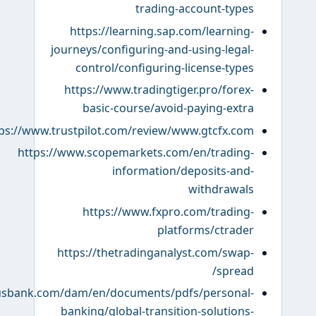
trading-account-ty
https://learning.sap.com/learni
journeys/configuring-and-using-leg
control/configuring-license-ty
https://www.tradingtiger.pro/for
basic-course/avoid-paying-ex
https://www.trustpilot.com/review/www.gtcfx.
https://www.scopemarkets.com/en/tradi
information/deposits-a
withdraw
https://www.fxpro.com/tradi
platforms/ctra
https://thetradinganalyst.com/sw
spre
https://www.usbank.com/dam/en/documents/pdfs/person
banking/global-transition-solutio