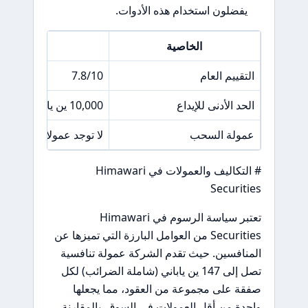
يفضلون استخدام هذه الأدوات.
الخاصية
الت
التقييم العام
7.8/10
الحد الأدنى للإيداع
10,000 ين ياباني
عمولة السحب
لا توجد عمولات على ا
# التكاليف والعمولات في Himawari
Securities
تعتبر سياسة الرسوم في Himawari
Securities من العوامل البارزة التي تميزها عن
المنافسين. حيث تقدم الشركة عمولة تنافسية
تصل إلى 147 ين ياباني (شاملة الضرائب) لكل
صفقة على مجموعة من العقود، مما يجعلها
واحدة من أقل العمولات في السوق. بالمقارنة،