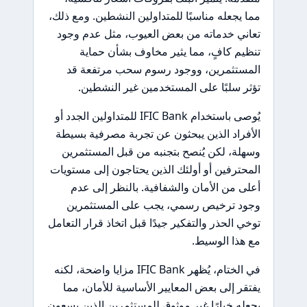
مما يجعله مناسبًا للمتداولين النشطين. ومع ذلك،
تعاني خدماته من بعض العيوب، مثل عدم وجود
تنظيم كافٍ، مما يثير مخاوف بشأن حماية
المستثمرين، ووجود رسوم سحب مرتفعة قد
تؤثر سلبًا على المستخدمين غير النشطين.
يُوصى باستخدام IFIC Bank للمتداولين الجدد أو
الأفراد الذين يبحثون عن تجربة مصرفية بسيطة
وسهلة، لكن يُنصح بتجنبه من قبل المستثمرين
المحترفين أو أولئك الذين يحتاجون إلى مستويات
أعلى من الأمان والشفافية. بالنظر إلى عدم
وجود ترخيص رسمي، يجب على المستثمرين
توخي الحذر والتفكير جيدًا قبل اتخاذ قرار التعامل
مع هذا الوسيط.
في الختام، يُظهر IFIC Bank مزايا واضحة، لكنه
يفتقر إلى بعض المعايير الأساسية للأمان، مما
يجعله خيارًا غير موثوق للمستثمرين الذين يسعون