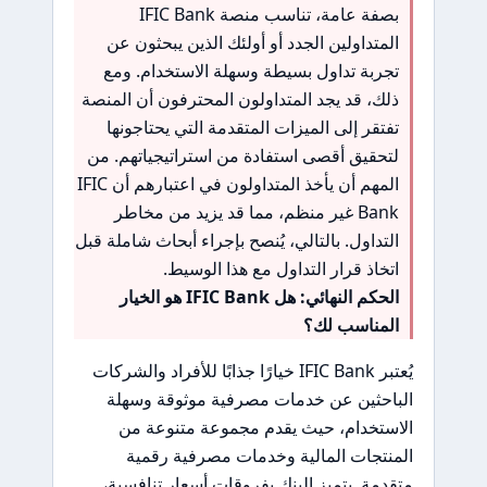
بصفة عامة، تناسب منصة IFIC Bank
المتداولين الجدد أو أولئك الذين يبحثون عن
تجربة تداول بسيطة وسهلة الاستخدام. ومع
ذلك، قد يجد المتداولون المحترفون أن المنصة
تفتقر إلى الميزات المتقدمة التي يحتاجونها
لتحقيق أقصى استفادة من استراتيجياتهم. من
المهم أن يأخذ المتداولون في اعتبارهم أن IFIC
Bank غير منظم، مما قد يزيد من مخاطر
التداول. بالتالي، يُنصح بإجراء أبحاث شاملة قبل
اتخاذ قرار التداول مع هذا الوسيط.
الحكم النهائي: هل IFIC Bank هو الخيار
المناسب لك؟
يُعتبر IFIC Bank خيارًا جذابًا للأفراد والشركات
الباحثين عن خدمات مصرفية موثوقة وسهلة
الاستخدام، حيث يقدم مجموعة متنوعة من
المنتجات المالية وخدمات مصرفية رقمية
متقدمة. يتميز البنك بفروقات أسعار تنافسية،