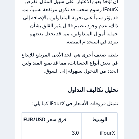
أن تؤخذ بعين الاعتبار. على سبيل المثال، تفرض
iFourX رسوم سحب قد تكون مرتفعة نسبياً، مما
قد يؤثر سلباً على تجربة المتداولين. بالإضافة إلى
ذلك، عدم وجود تنظيم فعّال يثير القلق بشأن
حماية أموال المتداولين، مما قد يجعل بعضهم
يتردد في استخدام المنصة.
نقطة ضعف أخرى هي الحد الأدنى المرتفع للإيداع
في بعض أنواع الحسابات، مما قد يمنع المتداولين
الجدد من الدخول بسهولة إلى السوق.
تحليل تكاليف التداول
تتمثل فروقات الأسعار في iFourX كما يلي:
الوسيط
فرق سعر EUR/USD
10 USD
3.0
iFourX