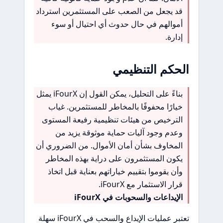
قد يجعل من الصعب على المستثمرين استرداد
أموالهم في حال حدوث أي احتيال أو سوء
إدارة.
الحكم التنظيمي
بناءً على التحليل، يمكن القول إن iFourX يمثل
خيارًا محفوفًا بالمخاطر للمستثمرين. غياب
الترخيص من هيئات تنظيمية رفيعة المستوى
وعدم وجود آليات حماية موثوقة يزيد من
المخاوف بشأن أمان الأموال. من الضروري أن
يكون المستثمرون على دراية بهذه المخاطر
وأن يقوموا بتقييم خياراتهم بعناية قبل اتخاذ
قرار الاستثمار مع iFourX.
الإيداعات والسحوبات في iFourX
تعتبر عمليات الإيداع والسحب في iFourX سهلة