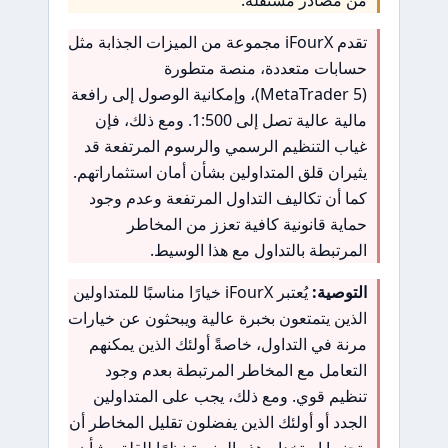
من مصادر مستقلة.
تقدم iFourX مجموعة من الميزات الجذابة مثل
حسابات متعددة، منصة متطورة
(MetaTrader 5)، وإمكانية الوصول إلى رافعة
مالية عالية تصل إلى 1:500. ومع ذلك، فإن
غياب التنظيم الرسمي والرسوم المرتفعة قد
يثيران قلق المتداولين بشأن أمان استثماراتهم.
كما أن تكاليف التداول المرتفعة وعدم وجود
حماية قانونية كافية تعزز من المخاطر
المرتبطة بالتداول مع هذا الوسيط.
التوصية:
يُعتبر iFourX خيارًا مناسبًا للمتداولين
الذين يتمتعون بخبرة عالية ويبحثون عن خيارات
مرنة في التداول، خاصةً أولئك الذين يمكنهم
التعامل مع المخاطر المرتبطة بعدم وجود
تنظيم قوي. ومع ذلك، يجب على المتداولين
الجدد أو أولئك الذين يفضلون تقليل المخاطر أن