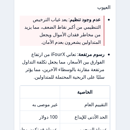
العيوب
عدم وجود تنظيم
: يعد غياب الترخيص
التنظيمي من أكبر نقاط الضعف، مما يزيد
من مخاطر فقدان الأموال ويجعل
المتداولين يشعرون بعدم الأمان.
رسوم مرتفعة
: تعاني iFourX من ارتفاع
الفوارق بين الأسعار، مما يجعل تكلفة التداول
مرتفعة مقارنة بالوسطاء الآخرين، مما يؤثر
سلبًا على الربحية المحتملة للمتداولين.
الخاصية
التفاص
التقييم العام
غير موصى به
الحد الأدنى للإيداع
100 دولار
عمولة السحب
عمولة قد تكون مطبقة حسب طر