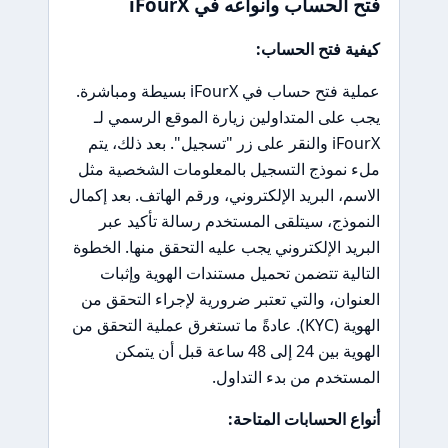
فتح الحساب وأنواعه في iFourX
كيفية فتح الحساب:
عملية فتح حساب في iFourX بسيطة ومباشرة.
يجب على المتداولين زيارة الموقع الرسمي لـ
iFourX والنقر على زر "تسجيل". بعد ذلك، يتم
ملء نموذج التسجيل بالمعلومات الشخصية مثل
الاسم، البريد الإلكتروني، ورقم الهاتف. بعد إكمال
النموذج، سيتلقى المستخدم رسالة تأكيد عبر
البريد الإلكتروني يجب عليه التحقق منها. الخطوة
التالية تتضمن تحميل مستندات الهوية وإثبات
العنوان، والتي تعتبر ضرورية لإجراء التحقق من
الهوية (KYC). عادةً ما تستغرق عملية التحقق من
الهوية بين 24 إلى 48 ساعة قبل أن يتمكن
المستخدم من بدء التداول.
أنواع الحسابات المتاحة: