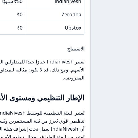
Indianivesh
₹50 سنويًا
₹0
Zerodha
₹0
Upstox
الاستنتاج
تعتبر Indianivesh خيارًا جي
الأسهم. ومع ذلك، قد لا تكون مثالية للمتد
المفروضة.
الإطار التنظيمي ومستوى الأ
تنظيمي قوي يُعزز من ثقة المستثمرين ويُسهم
تُعتبر من الفئة العليا في مجال تنظيم الأسوا