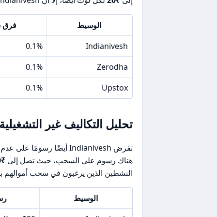
الوسيط
فرق سعر 
0.1%
Indianivesh
0.1%
Zerodha
0.1%
Upstox
تحليل التكاليف غير التشغيلية
تفرض Indianivesh أيضًا رسو
هناك رسوم على السحب، حيث تصل إلى
₹50
النشطين الذين يرغبون في سحب أموالهم ب
الوسيط
رس