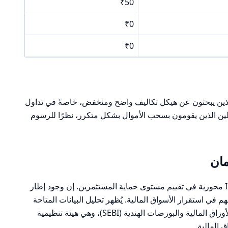
₹50
₹0
₹0
دًا للمتداولين الذين يبحثون عن هيكل تكاليف واضح ومنخفض، خاصةً في تداول
اولين الذين يقومون بسحب الأموال بشكل متكرر، نظرًا للرسوم
مان
تُعتبر البيئة التنظيمية للوسيط IndiaNivesh محورية في تقييم مستوى حماية المستثمرين. إن وجود إطار
 في استقرار الأسواق المالية. يُظهر تحليل البيانات المتاحة
أن IndiaNivesh يعمل تحت إشراف هيئة الأوراق المالية والبورصات الهندية (SEBI)، وهي هيئة تنظيمية
ق المالية.