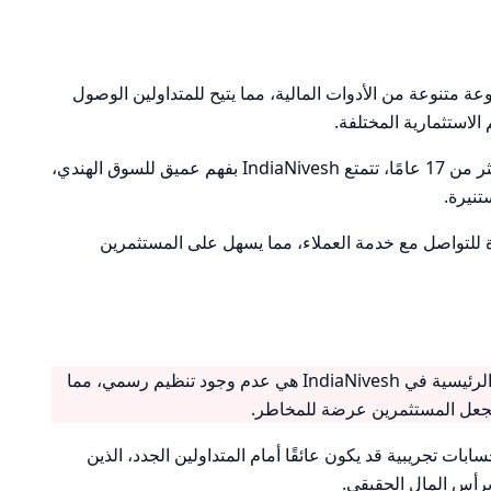
IndiaNivesh مجموعة متنوعة من الأدوات المالية، مما يتيح للمتداولين الوصول
الاستثمارية المختلفة.
: بفضل تاريخها الذي يمتد لأكثر من 17 عامًا، تتمتع IndiaNivesh بفهم عميق للسوق الهندي،
تنيرة.
ة للتواصل مع خدمة العملاء، مما يسهل على المستثمرين
: تعتبر نقطة الضعف الرئيسية في IndiaNivesh هي عدم وجود تنظيم رسمي، مما
يجعل المستثمرين عرضة للمخاطر.
ابات تجريبية قد يكون عائقًا أمام المتداولين الجدد، الذين
برأس المال الحقيقي.