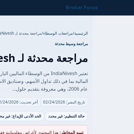
Broker Forex
الرئيسية
/
مراجعات الوسطاء
/
مراجعة محدثة لـ IndiaNivesh
مراجعة وسيط محدثة
مراجعة محدثة لـ IndiaNivesh
تعتبر IndiaNivesh من الوسطاء ا
المالية بما في ذلك تداول الأسهم، وصناديق ال
عام 2006، وهي معروفة بتقديم حلول...
تاريخ النشر: 02/24/2026
آخر تحديث: 02/24/2026
حالة التنظيم: غير محدد
الحد الأدنى للإيداع: غير مح
تنبيه المخاطر:
هذا المحتوى لأغراض معلوماتية فق