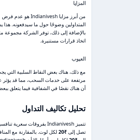
المزايا
من أبرز مزايا ivesh
المتداولين وضوحًا حول ما سيدفعونه. هذا 
بالإضافة إلى ذلك، توفر الشركة مجموعة مت
اتخاذ قرارات مستنيرة.
العيوب
مع ذلك، هناك بعض النقاط السلبية التي يجب
مرتفعة على خدمات السحب، مما قد يؤثر عل
أن هناك نقصًا في الشفافية فيما يتعلق ببع
تحليل تكاليف التداول
تتميز Indianivesh بفروقات سعرية تنافسية، حيث يبلغ فرق سعر
تصل إلى
₹20
لكل لوت. بالمقارنة مع المن
إلى
₹20
لكل لوت أيضًا، إلا أن Indianivesh تبرز بفضل عدم وجود رسوم إضافية على تداول الأسهم.