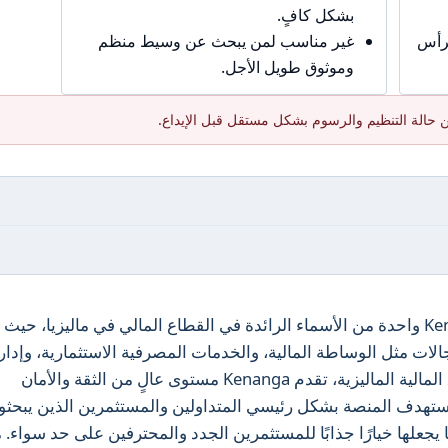
بشكل كافٍ.
برأس
غير مناسب لمن يبحث عن وسيط منظم
وموثوق طويل الأجل.
 حالة التنظيم والرسوم بشكل مستقل قبل الإيداع.
تعتبر Kenanga Investment Bank Berhad واحدة من الأسماء الرائدة في القطاع المالي في ماليزيا، حيث
د لأكثر من 50 عامًا في مجالات مثل الوساطة المالية، والخدمات المصرفية الاستثمارية، وإدا
الأصول. مع تنظيمها من قبل لجنة الأوراق المالية الماليزية، تقدم Kenanga مستوى عالٍ من الثقة والأمان
 تستهدف المنصة بشكل رئيسي المتداولين والمستثمرين الذين يبحثو
يجعلها خيارًا جذابًا للمستثمرين الجدد والمحترفين على حد سواء. 