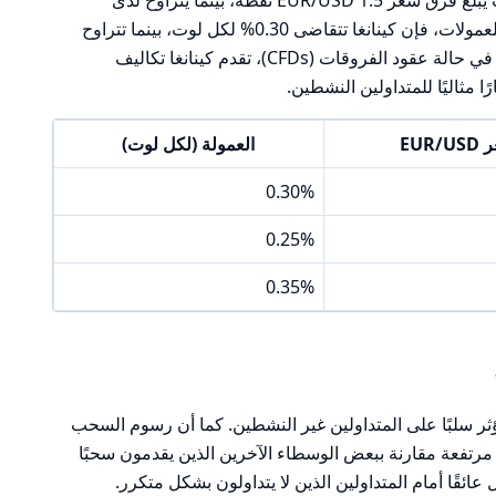
المنافسين بين 1.2 إلى 2.0 نقطة. بالنسبة للعمولات، فإن كينانغا تتقاضى 0.30% لكل لوت، بينما تتراوح
عمولات المنافسين من 0.25% إلى 0.35%. في حالة عقود الفروقات (CFDs)، تقدم كينانغا تكاليف
ا مثاليًا للمتداولين النشطين.
EUR
العمولة (لكل لوت)
0.30%
0.25%
0.35%
ثر سلبًا على المتداولين غير النشطين. كما أن رسوم السحب
ما يجعلها مرتفعة مقارنة ببعض الوسطاء الآخرين الذين يقدمون سحبًا
 عائقًا أمام المتداولين الذين لا يتداولون بشكل متكرر.