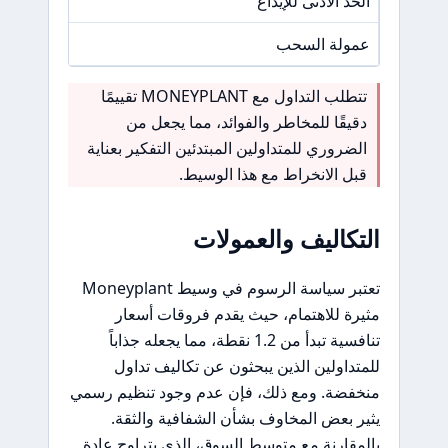
الحد الأدنى للإيداع
100 دولا
عمولة السحب
30 دولار
تتطلب التداول مع MONEYPLANT تقييمًا
دقيقًا للمخاطر والفوائد، مما يجعل من
الضروري للمتداولين المبتدئين التفكير بعناية
قبل الانخراط مع هذا الوسيط.
التكاليف والعمولات
تعتبر سياسة الرسوم في وسيط Moneyplant
مثيرة للاهتمام، حيث يقدم فروقات أسعار
تنافسية تبدأ من 1.2 نقطة، مما يجعله جذاباً
للمتداولين الذين يبحثون عن تكاليف تداول
منخفضة. ومع ذلك، فإن عدم وجود تنظيم رسمي
يثير بعض المخاوف بشأن الشفافية والثقة.
بالمقارنة مع متوسط السوق، الذي يتراوح عادة