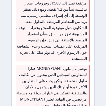
مرتفعة تصل إلى 1:500، وفروقات أسعار
تنافسية تبدأ من 1.2 نقطة. ومع ذلك، يفتقر
الوسيط إلى أي إشراف تنظيمي رسمي، مما
يزيد من المخاطر المرتبطة بالتداول معه.
الشكاوى حول موثوقية الموقع وفترات التوقف
المشبوهة تعزز من القلق بشأن استقرار
المنصة. بالإضافة إلى ذلك، فإن الرسوم
المرتفعة على عمليات السحب وعدم الشفافية
حول الرسوم الأخرى قد تؤثر سلبًا على تجربة
المستخدم.
نوصي بأن يكون MONEYPLANT خيارًا
للمتداولين المبتدئين الذين يبحثون عن تكاليف
تداول منخفضة، ولكن يجب على المتداولين
الأكثر خبرة أو أولئك الذين يهتمون بالأمان
والشفافية التفكير في خيارات بديلة مع وسطاء
مرخصين. في النهاية، يُعتبر MONEYPLANT
خيارًا محفوفًا بالمخاطر، ويجب على