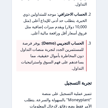
التداول.
الحساب الاحترافي
: موجه للمتداولين ذوي
الخبرة، يتطلب حد أدنى للإيداع أعلى (مثل
10,000 دولار) ويقدم ميزات إضافية مثل
فروق أسعار أقل ورافعة مالية أعلى.
الحساب التجريبي (Demo)
: يوفر فرصة
للمستثمرين الجدد لتجربة منصات التداول
دون المخاطرة بأموال حقيقية، مما
يساعدهم على فهم السوق واستراتيجيات
التداول.
تجربة التسجيل
تتميز عملية التسجيل على منصة
"Moneyplant" بالسهولة والسرعة. يتطلب
الأمر فقط بضع دقائق لإدخال المعلومات