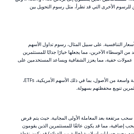
 للرسوم الأخرى التي قد تطرأ، مثل رسوم التحويل بين
Pluan هي فروقات الأسعار التنافسية. على سبيل المثال، رسوم تداول الأسهم
يد من الوسطاء الآخرين، مما يجعلها خيارًا جذابًا للمستثمرين
Plu تفتخر بعدم وجود عمولات خفية، مما يعزز الشفافية ويساعد المستخدمين على
ميزة أخرى هي إمكانية الوصول إلى مجموعة واسعة من الأصول، بما في ذلك الأسهم الأمريكية، ETFs،
ثمرين تنويع محفظتهم بسهولة.
ب، تعاني Pluang من رسوم سحب مرتفعة بعد المعاملة الأولى المجانية. حيث يتم فرض
 كل عملية سحب إضافية، مما قد يكون عائقًا للمستثمرين الذين يقومون
دم وجود حسابات إسلامية (خالية من الفوائد) قد يكون نقطة