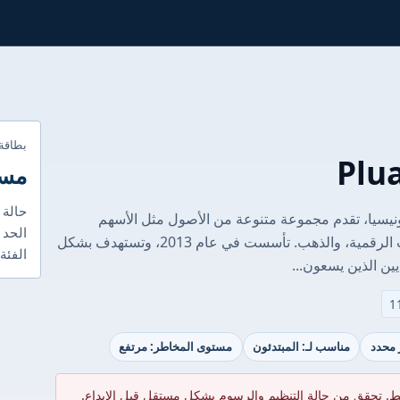
بطاقة
مست
حالة 
 في إندونيسيا، تقدم مجموعة متنوعة من الأصول مثل الأسهم
الحد 
الأمريكية، صناديق الاستثمار المتداولة، العملات الرقمية، والذهب. تأسست في عام 2013، وتستهدف بشكل
الفئة
يين الذين يسعون...
ر محدد
مناسب لـ: المبتدئون
مستوى المخاطر: مرتفع
ط. تحقق من حالة التنظيم والرسوم بشكل مستقل قبل الإيداع.