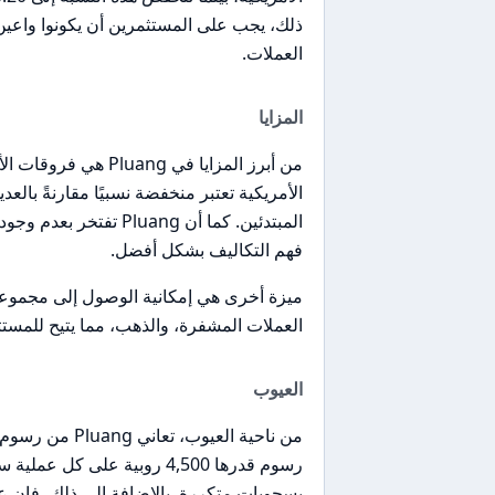
ذلك، يجب على المستثمرين أن يكونوا واعين
العملات.
المزايا
من أبرز المزايا في g
الأمريكية تعتبر منخفضة نسبيًا مقارنةً بالعد
المبتدئين. كما أن ang
فهم التكاليف بشكل أفضل.
العملات المشفرة، والذهب، مما يتيح للمست
العيوب
من ناحية العيو
رسوم قدرها 4,500 روبية على
بسحوبات متكررة. بالإضافة إلى ذلك، فإن ع