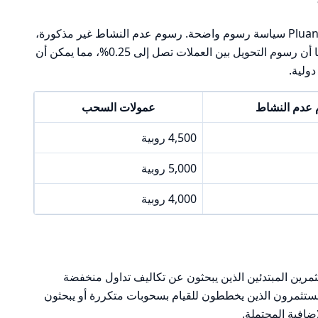
فيما يتعلق بالتكاليف غير التشغيلية، تقدم Pluang سياسة رسوم واضحة. رسوم عدم النشاط غير مذكورة،
مما يثير بعض المخاوف بشأن الشفافية. كما أن رسوم التحويل بين العملات تصل إلى 0.25%، مما يمكن أن
دولية.
عدم النشاط
عمولات السحب
4,500 روبية
5,000 روبية
4,000 روبية
 خيارًا جيدًا للمستثمرين المبتدئين الذين يبحثون عن تكاليف تداول منخفضة
مستثمرون الذين يخططون للقيام بسحوبات متكررة أو يبحثون
ضافية المحتملة.