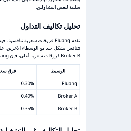
سلبية لبعض المتداولين.
تحليل تكاليف التداول
Broker B فروقات سعرية أعلى، فإن Pluang تظل خيارًا جذابًا للمستثمرين الذين يبحثون عن تكاليف أقل.
الوسيط
فرق سعر R/USD
0.30%
Pluang
0.40%
Broker A
0.35%
Broker B
تحليل التكاليف غير التشغيلية