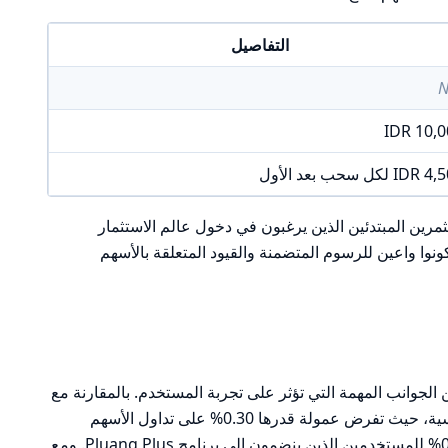
التفاصيل
N
IDR 10,0
ID لكل سحب بعد الأول
 خيارًا جيدًا للمستثمرين المبتدئين الذين يرغبون في دخول عالم الاستثمار
وا واعين للرسوم المتضمنة والقيود المتعلقة بالأسهم
 سياسة الرسوم في منصة Pluang من الجوانب المهمة التي تؤثر على تجربة المستخدم. بالمقارنة مع
متوسط السوق، تقدم Pluang رسومًا تنافسية، حيث تفرض عمولة قدرها 0.30% على تداول الأسهم
الأمريكية، بينما تنخفض هذه النسبة إلى 0.20% للمستخدمين الذين ينضمون إلى برنامج Pluang Plus. ومع